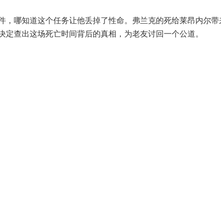
，哪知道这个任务让他丢掉了性命。弗兰克的死给莱昂内尔带
决定查出这场死亡时间背后的真相，为老友讨回一个公道。