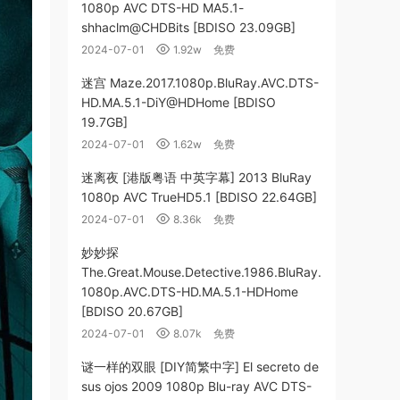
1080p AVC DTS-HD MA5.1-
shhaclm@CHDBits [BDISO 23.09GB]
2024-07-01
1.92w
免费
迷宫 Maze.2017.1080p.BluRay.AVC.DTS-
HD.MA.5.1-DiY@HDHome [BDISO
19.7GB]
2024-07-01
1.62w
免费
迷离夜 [港版粤语 中英字幕] 2013 BluRay
1080p AVC TrueHD5.1 [BDISO 22.64GB]
2024-07-01
8.36k
免费
妙妙探
The.Great.Mouse.Detective.1986.BluRay.
1080p.AVC.DTS-HD.MA.5.1-HDHome
[BDISO 20.67GB]
2024-07-01
8.07k
免费
谜一样的双眼 [DIY简繁中字] El secreto de
sus ojos 2009 1080p Blu-ray AVC DTS-