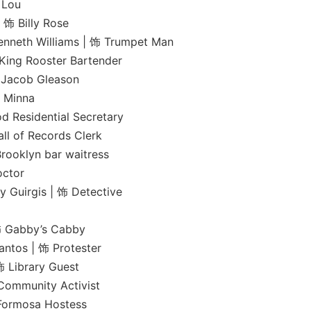
Lou
illy Rose
illiams | 饰 Trumpet Man
Rooster Bartender
ob Gleason
Minna
idential Secretary
f Records Clerk
yn bar waitress
tor
is | 饰 Detective
abby’s Cabby
| 饰 Protester
brary Guest
nity Activist
osa Hostess