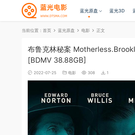
蓝光原盘
蓝光3D
当前位置：
首页
蓝光原盘
电影
正文
布鲁克林秘案 Motherless.Brooklyn
[BDMV 38.88GB]
2022-07-25
电影
308
1