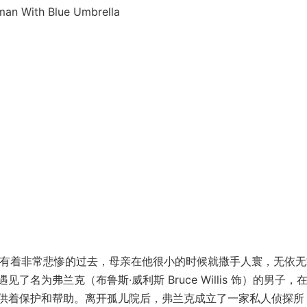
ith Blue Umbrella
n 饰）有着非常悲惨的过去，母亲在他很小的时候就撒手人寰，无依
名为弗兰克（布鲁斯·威利斯 Bruce Willis 饰）的男子，
供着保护和帮助。离开孤儿院后，弗兰克成立了一家私人侦探所