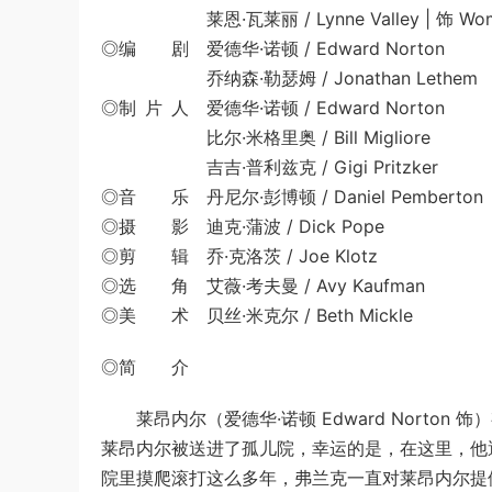
莱恩·瓦莱丽 / Lynne Valley | 饰 Woman W
◎编 剧 爱德华·诺顿 / Edward Norton
乔纳森·勒瑟姆 / Jonathan Lethem
◎制 片 人 爱德华·诺顿 / Edward Norton
比尔·米格里奥 / Bill Migliore
吉吉·普利兹克 / Gigi Pritzker
◎音 乐 丹尼尔·彭博顿 / Daniel Pemberton
◎摄 影 迪克·蒲波 / Dick Pope
◎剪 辑 乔·克洛茨 / Joe Klotz
◎选 角 艾薇·考夫曼 / Avy Kaufman
◎美 术 贝丝·米克尔 / Beth Mickle
◎简 介
莱昂内尔（爱德华·诺顿 Edward Norto
莱昂内尔被送进了孤儿院，幸运的是，在这里，他遇见了
院里摸爬滚打这么多年，弗兰克一直对莱昂内尔提