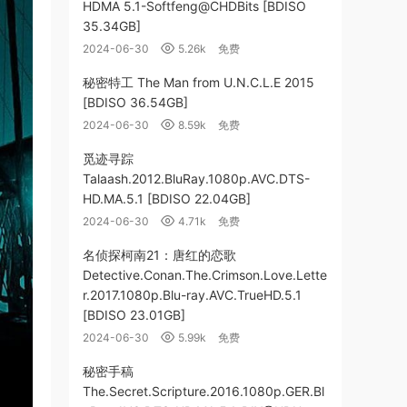
HDMA 5.1-Softfeng@CHDBits [BDISO
35.34GB]
2024-06-30
5.26k
免费
秘密特工 The Man from U.N.C.L.E 2015
[BDISO 36.54GB]
2024-06-30
8.59k
免费
觅迹寻踪
Talaash.2012.BluRay.1080p.AVC.DTS-
HD.MA.5.1 [BDISO 22.04GB]
2024-06-30
4.71k
免费
名侦探柯南21：唐红的恋歌
Detective.Conan.The.Crimson.Love.Lette
r.2017.1080p.Blu-ray.AVC.TrueHD.5.1
[BDISO 23.01GB]
2024-06-30
5.99k
免费
秘密手稿
The.Secret.Scripture.2016.1080p.GER.Bl