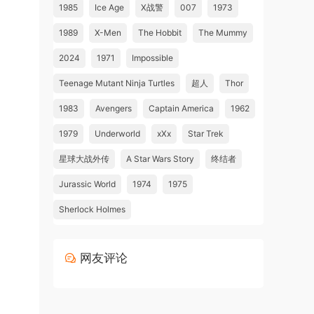
1985
Ice Age
X战警
007
1973
1989
X-Men
The Hobbit
The Mummy
2024
1971
Impossible
Teenage Mutant Ninja Turtles
超人
Thor
1983
Avengers
Captain America
1962
1979
Underworld
xXx
Star Trek
星球大战外传
A Star Wars Story
终结者
Jurassic World
1974
1975
Sherlock Holmes
网友评论