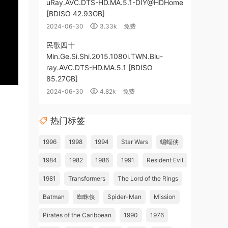
uRay.AVC.DTS-HD.MA.5.1-DIY@HDHome
[BDISO 42.93GB]
2024-06-30
3.33k
免费
民歌四十
Min.Ge.Si.Shi.2015.1080i.TWN.Blu-
ray.AVC.DTS-HD.MA.5.1 [BDISO
85.27GB]
2024-06-30
4.82k
免费
热门标签
1996
1998
1994
Star Wars
蝙蝠侠
1984
1982
1986
1991
Resident Evil
1981
Transformers
The Lord of the Rings
Batman
蜘蛛侠
Spider-Man
Mission
Pirates of the Caribbean
1990
1976