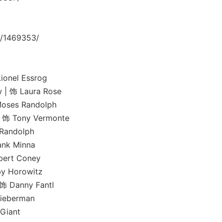
/1469353/
nel Essrog
 Laura Rose
s Randolph
Tony Vermonte
andolph
k Minna
rt Coney
Horowitz
anny Fantl
eberman
iant