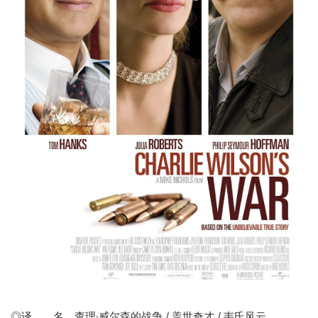
◎译 名
查理·威尔森的战争
/ 盖世奇才 / 韦氏风云