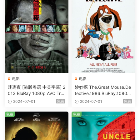
电影
电影
迷离夜 [港版粤语 中英字幕] 2
妙妙探 The.Great.Mouse.De
013 BluRay 1080p AVC Tru
tective.1986.BluRay.1080p.
eHD5.1 [BDISO 22.64GB]
AVC.DTS-HD.MA.5.1-HDHo
免费
免费
2024-07-01
2024-07-01
me [BDISO 20.67GB]
免费
免费