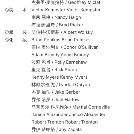
杰弗里·麦克拉特 / Geoffrey Miclat
◎美 术 Victor Kempster Victor Kempster
南茜·黑格 / Nancy Haigh
布拉德·里奇 / Brad Ricker
◎服 装 艾伯特·沃斯基 / Albert Wolsky
◎化 妆 Brian Penikas Brian Penikas
康纳·奥沙利文 / Conor O’Sullivan
Adam Brandy Adam Brandy
波莉·恩肖 / Polly Earnshaw
里克·夏普 / Rick Sharp
Kenny Myers Kenny Myers
林戴尔·奎尤 / Lyndell Quiyou
杰克·加伯 / Jake Garber
乔尔·哈罗 / Joel Harlow
马蒂奥尔·科尼维尔 / Martial Corneville
Janice Alexander Janice Alexander
Robert Trenton Robert Trenton
乔伊·萨帕塔 / Joy Zapata