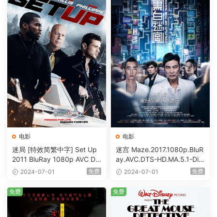
电影
电影
迷局 [特效简繁中字] Set Up
迷宫 Maze.2017.1080p.BluR
2011 BluRay 1080p AVC DT
ay.AVC.DTS-HD.MA.5.1-DiY
S-HD MA5.1-shhaclm@CHD
@HDHome [BDISO 19.7GB]
免费
免费
2024-07-01
2024-07-01
Bits [BDISO 23.09GB]
免费
免费