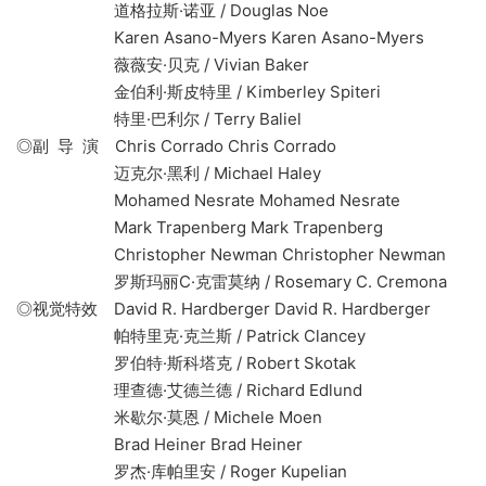
道格拉斯·诺亚 / Douglas Noe
Karen Asano-Myers Karen Asano-Myers
薇薇安·贝克 / Vivian Baker
金伯利·斯皮特里 / Kimberley Spiteri
特里·巴利尔 / Terry Baliel
◎副 导 演 Chris Corrado Chris Corrado
迈克尔·黑利 / Michael Haley
Mohamed Nesrate Mohamed Nesrate
Mark Trapenberg Mark Trapenberg
Christopher Newman Christopher Newman
罗斯玛丽C·克雷莫纳 / Rosemary C. Cremona
◎视觉特效 David R. Hardberger David R. Hardberger
帕特里克·克兰斯 / Patrick Clancey
罗伯特·斯科塔克 / Robert Skotak
理查德·艾德兰德 / Richard Edlund
米歇尔·莫恩 / Michele Moen
Brad Heiner Brad Heiner
罗杰·库帕里安 / Roger Kupelian