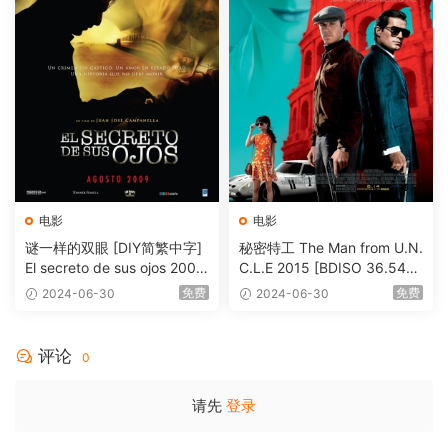
电影
电影
谜一样的双眼 [DIY简繁中字]
秘密特工 The Man from U.N.
El secreto de sus ojos 2009
C.L.E 2015 [BDISO 36.54G
1080p Blu-ray AVC DTS-HD
B]
免费
免费
2024-06-30
2024-06-30
MA 5.1-Softfeng@CHDBits
[BDISO 35.34GB]
评论
0
请先
登录