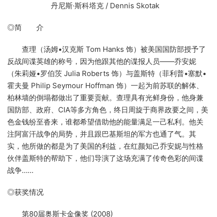
丹尼斯·斯科塔克 / Dennis Skotak
◎简 介
查理（汤姆•汉克斯 Tom Hanks 饰）被美国国防部授予了
反战间谍英雄的称号，因为他跟其他的谍报人员——乔安妮
（朱莉娅•罗伯茨 Julia Roberts 饰）与盖斯特（菲利普•塞默•
霍夫曼 Philip Seymour Hoffman 饰）一起为前苏联的解体、
柏林墙的倒塌都做出了重要贡献。查理具有光鲜身份，他身兼
国防部、政府、CIA等多方角色，终日周旋于商界政要之间，美
色金钱纷至沓来，谁都希望借助他的能量满足一己私利。他关
注阿富汗战争的局势，并且跟巴基斯坦的军方也通了气。其
实，他所做的都是为了美国的利益，在红颜知己乔安妮与性格
伙伴盖斯特的帮助下，他们导演了这场充满了传奇色彩的间谍
战争……
◎获奖情况
第80届奥斯卡金像奖 (2008)