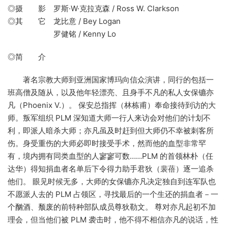
◎摄 影 罗斯·W·克拉克森 / Ross W. Clarkson
◎其 它 龙比意 / Bey Logan
罗健铭 / Kenny Lo
◎简 介
著名宗教大师到亚洲国家博玛向信众演讲，同行的包括一
班高僧及随从，以及他年轻漂亮、且身手不凡的私人女保镳亦
凡（Phoenix V.）。 保安总指挥（林栋甫）奉命接待到访的大
师。叛军组织 PLM 深知道大师一行人来访会对他们的计划不
利，即派人暗杀大师；亦凡虽及时赶到但大师仍不幸被刺客所
伤。身受重伤的大师必即时接受手术，然而他的血型非常罕
有，境内拥有同类血型的人寥寥可数……PLM 的首领林朴（任
达华）得知捐血者名单后下令得力助手君狄（裴蓓）逐一追杀
他们。 眼见时候无多，大师的女保镳亦凡决定独自到连军队也
不愿派人去的 PLM 占领区，寻找最后的一个生还的捐血者－一
个酗酒、颓废的前特种部队成员尊狄勒文。 尊对亦凡起初不加
理会，但当他们被 PLM 袭击时，他不得不相信亦凡的说话，性