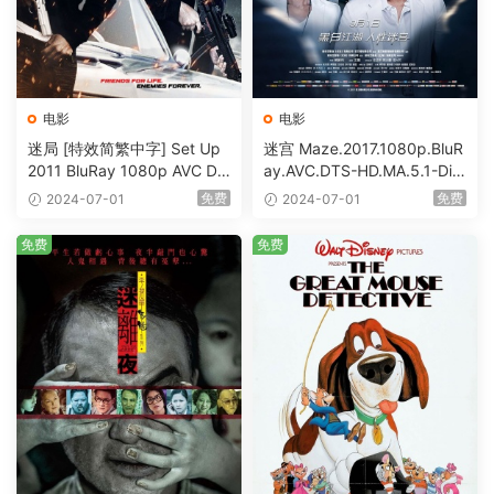
电影
电影
迷局 [特效简繁中字] Set Up
迷宫 Maze.2017.1080p.BluR
2011 BluRay 1080p AVC DT
ay.AVC.DTS-HD.MA.5.1-DiY
S-HD MA5.1-shhaclm@CHD
@HDHome [BDISO 19.7GB]
免费
免费
2024-07-01
2024-07-01
Bits [BDISO 23.09GB]
免费
免费