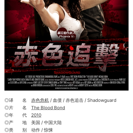
◎译 名
赤色危机
/ 血债 / 赤色追击 / Shadowguard
◎片 名
The Blood Bond
◎年 代
2010
◎产 地 美国 / 中国大陆
◎类 别 动作 / 惊悚