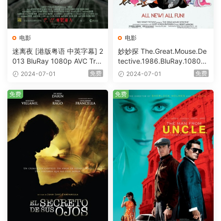
电影
电影
迷离夜 [港版粤语 中英字幕] 2
妙妙探 The.Great.Mouse.De
013 BluRay 1080p AVC Tru
tective.1986.BluRay.1080p.
eHD5.1 [BDISO 22.64GB]
AVC.DTS-HD.MA.5.1-HDHo
免费
免费
2024-07-01
2024-07-01
me [BDISO 20.67GB]
免费
免费