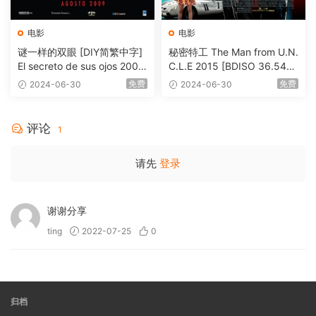
电影
电影
谜一样的双眼 [DIY简繁中字]
秘密特工 The Man from U.N.
El secreto de sus ojos 2009
C.L.E 2015 [BDISO 36.54G
1080p Blu-ray AVC DTS-HD
B]
免费
免费
2024-06-30
2024-06-30
MA 5.1-Softfeng@CHDBits
[BDISO 35.34GB]
评论
1
请先
登录
谢谢分享
ting
2022-07-25
0
归档