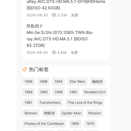
uRay.AVC.DTS-HD.MA.5.1-DIY@HDHome
[BDISO 42.93GB]
2024-06-30
3.33k
免费
民歌四十
Min.Ge.Si.Shi.2015.1080i.TWN.Blu-
ray.AVC.DTS-HD.MA.5.1 [BDISO
85.27GB]
2024-06-30
4.83k
免费
热门标签
1996
1998
1994
Star Wars
蝙蝠侠
1984
1982
1986
1991
Resident Evil
1981
Transformers
The Lord of the Rings
Batman
蜘蛛侠
Spider-Man
Mission
Pirates of the Caribbean
1990
1976