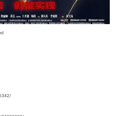
ed
5342/