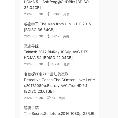
HDMA 5.1-Softfeng@CHDBits [BDISO
35.34GB]
2024-06-30
5.26k
免费
秘密特工 The Man from U.N.C.L.E 2015
[BDISO 36.54GB]
2024-06-30
8.61k
免费
觅迹寻踪
Talaash.2012.BluRay.1080p.AVC.DTS-
HD.MA.5.1 [BDISO 22.04GB]
2024-06-30
4.72k
免费
名侦探柯南21：唐红的恋歌
Detective.Conan.The.Crimson.Love.Lette
r.2017.1080p.Blu-ray.AVC.TrueHD.5.1
[BDISO 23.01GB]
2024-06-30
6k
免费
秘密手稿
The.Secret.Scripture.2016.1080p.GER.Bl