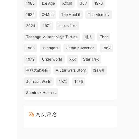
1985
Ice Age
X战警
007
1973
1989
X-Men
The Hobbit
The Mummy
2024
1971
Impossible
Teenage Mutant Ninja Turtles
超人
Thor
1983
Avengers
Captain America
1962
1979
Underworld
xXx
Star Trek
星球大战外传
A Star Wars Story
终结者
Jurassic World
1974
1975
Sherlock Holmes
网友评论