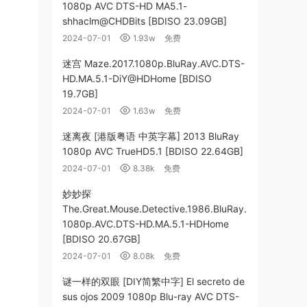
1080p AVC DTS-HD MA5.1-
shhaclm@CHDBits [BDISO 23.09GB]
2024-07-01
1.93w
免费
迷宫 Maze.2017.1080p.BluRay.AVC.DTS-
HD.MA.5.1-DiY@HDHome [BDISO
19.7GB]
2024-07-01
1.63w
免费
迷离夜 [港版粤语 中英字幕] 2013 BluRay
1080p AVC TrueHD5.1 [BDISO 22.64GB]
2024-07-01
8.38k
免费
妙妙探
The.Great.Mouse.Detective.1986.BluRay.
1080p.AVC.DTS-HD.MA.5.1-HDHome
[BDISO 20.67GB]
2024-07-01
8.08k
免费
谜一样的双眼 [DIY简繁中字] El secreto de
sus ojos 2009 1080p Blu-ray AVC DTS-