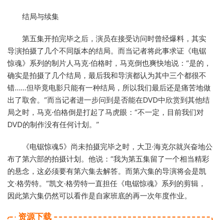
结局与续集
第五集开拍完毕之后，演员在接受访问时曾经爆料，其实
导演拍摄了几个不同版本的结局。而当记者将此事求证《电锯
惊魂》系列的制片人马克·伯格时，马克倒也爽快地说：“是的，
确实是拍摄了几个结局，最后我和导演都认为其中三个都很不
错……但毕竟电影只能有一种结局，所以我们最后还是痛苦地做
出了取舍。”而当记者进一步问到是否能在DVD中欣赏到其他结
局之时，马克·伯格倒是打起了马虎眼：“不一定，目前我们对
DVD的制作没有任何计划。”
《电锯惊魂5》尚未拍摄完毕之时，大卫·海克尔就兴奋地公
布了第六部的拍摄计划。他说：“我为第五集留了一个相当精彩
的悬念，这必须要有第六集去解答。而第六集的导演将会是凯
文·格劳特。”凯文·格劳特一直担任《电锯惊魂》系列的剪辑，
因此第六集仍然可以看作是自家班底的再一次年度作业。
资源下载