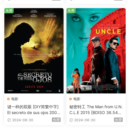
me [BDISO 20.67GB]
免费
免费
电影
电影
谜一样的双眼 [DIY简繁中字]
秘密特工 The Man from U.N.
El secreto de sus ojos 2009
C.L.E 2015 [BDISO 36.54G
1080p Blu-ray AVC DTS-HD
B]
免费
免费
2024-06-30
2024-06-30
MA 5.1-Softfeng@CHDBits
[BDISO 35.34GB]