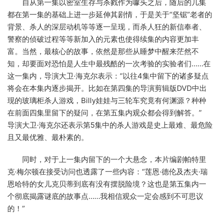
自从第一集以密室生存与杀戮作为噱头之后，随后的几集
都在第一集的基础上进一步延伸其剧情，于是关于“坚锯”老者的
背景、杀人的深层动机等等逐一呈现，而杀人狂的新信奉者、
警察的侦破过程等等新加入的元素也使得续集的内容更加丰
富。当然，最核心的故事，依然是那些从睡梦中醒来茫然不
知，却要面对恐怕是人生中最残酷的一次考验的实验者们……在
这一集内，导演大卫·海克尔表示：“以往4集中留下的诸多疑点
将会在本集内逐步揭开。比如在第四集的导演剪辑版DVD中出
现的玻璃柜杀人游戏，Billy娃娃与三轮车究竟有何渊源？种种
在前面四集里留下的疑问，在第五集内观众都会得到解答。”
导演大卫·海克尔还表示第5集中的杀人游戏是史上最难、最危险
且又最优雅、最朴素的。
同时，对于上一集内留下的一个大悬念，本片编剧帕特里
克·梅尔顿在接受访问也透露了一些内容：“莲恩·德伦及杰夫·瑞
恩哈特的女儿克贝蒂到底有没有摆脱险境？这也是第五集内一
个彻底揭露谜底的故事点……我相信观众一定会感到不可思议
的！”