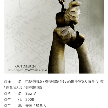
◎译 名
电锯惊魂5
/ 夺魂锯5(台) / 恐惧斗室5人面兽心(港)
/ 你死我活5 / 链锯惊魂5
◎片 名
Saw V
◎年 代
2008
◎产 地 美国 / 加拿大