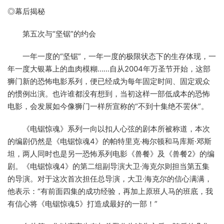
◎幕后揭秘
第五次与“坚锯”的约会
一年一度的“坚锯”，一年一度的极限状态下的生存体现，一
年一度大银幕上的血肉模糊……自从2004年万圣节开始，这部
狮门新的恐怖电影系列，便已经成为每年固定时间、固定观众
的惯例出演。也许谁都没有想到，当初这样一部低成本的恐怖
电影，会发展如今像狮门一样所宣称的“不到十集绝不罢休”。
《电锯惊魂》系列一向以扣人心弦的剧本所被称道，本次
的编剧仍然是《电锯惊魂4》的帕特里克·梅尔顿和马库斯·邓斯
坦，两人同时也是另一恐怖系列电影《兽餐》及《兽餐2》的编
剧。《电锯惊魂4》的第二组副导演大卫·海克尔则担当第五集
的导演。对于这次首次担任总导演，大卫·海克尔的信心满满，
他表示：“有前面四集的成功经验，再加上原班人马的班底，我
有信心将《电锯惊魂5》打造成最好的一部！”