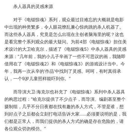
杀人器具的灵感来源
对于《电锯惊魂》系列，观众最过目难忘的大概就是电影
中出现的种类繁多，令人眼花缭乱兼心惊肉跳的杀人机器了。
而这些杀人器具，究竟是怎么出现在主创者脑海里的呢？这也
是看完整个系列观众的最大疑问。为前4部《电锯惊魂》担任美
术设计的大卫哈克尔，描述了《电锯惊魂5》中杀人器具的灵感
来源：“几年前，我的小儿子辛画了一些不可思议的画，我随即
借用在了《电锯惊魂2》和《电锯惊魂3》的游戏设计当中。今
年，我再一次从辛的‘作品’中找到了灵感。呵呵，有时真得承
认，一个9岁儿童照样能吓到你。”
而导演大卫·海克尔也补充了《电锯惊魂》系列中杀人器具
的构思过程：“哈克尔提供了不少点子，而导演、编剧甚至整个
摄制组，几乎不分日夜都在找有趣的杀人方式，不管是谁，想
到好点子之后都会立刻打电话告诉大家……必须要说明的是，我
们都是正常人，而我们提供的杀人方式的确是存在危险的，请
各位观众切勿模仿。”