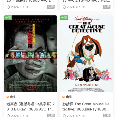
2011 BluRay 1080p AVC DT
ay.AVC.DTS-HD.MA.5.1-DiY
S-HD MA5.1-shhaclm@CHD
@HDHome [BDISO 19.7GB]
免费
免费
2024-07-01
2024-07-01
Bits [BDISO 23.09GB]
免费
免费
电影
电影
迷离夜 [港版粤语 中英字幕] 2
妙妙探 The.Great.Mouse.De
013 BluRay 1080p AVC Tru
tective.1986.BluRay.1080p.
eHD5.1 [BDISO 22.64GB]
AVC.DTS-HD.MA.5.1-HDHo
免费
免费
2024-07-01
2024-07-01