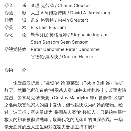
◎音 乐 查理·克劳泽 / Charlie Clouser
◎摄 影 大卫·A·阿姆斯特朗 / David A. Armstrong
◎剪 辑 凯文·格劳特 / Kevin Greutert
◎美 术 Elis Lam Elis Lam
◎化 妆 斯蒂芬妮·英格拉姆 / Stephanie Ingram
Sean Sansom Sean Sansom
◎视觉特效 Peter Denomme Peter Denomme
谷德伦·海因茨 / Gudrun Heinze
◎简 介
饱受癌症折磨，“竖锯”约翰·克莱默（Tobin Bell 饰）油尽
灯灭。然而他所创造的“拼图杀人案”却并未就此停止，反而愈演
愈烈。警官马克·霍夫曼（Costas Mandylor 饰）曾假借“竖锯”
之名向残害他家人的凶手复仇，但他很快成为约翰的猎物。经
过一波三折，霍夫曼成为“拼图杀人案”的接班人，只是约翰警世
救人的初衷被彻底抛却，取而代之的无休止的血腥杀戮。一场
毫无胜算的五人逃生游戏在霍夫曼德主持下展开。