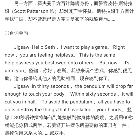
另一方面，霍夫曼千方百计隐瞒身份，而警官皮特·斯特拉
姆（Scott Patterson 饰）却对其产生怀疑。斯特拉姆千方百计
寻找证据，却不曾想已走入霍夫曼布下的残酷迷局……
◎台词金句
Jigsaw: Hello Seth， I want to play a game。 Right
now， you are feeling helpless。 This is the same
helplessness you bestowed onto others。 But now， it’s
unto you。坚锯：你好，赛斯。我想来玩个游戏。你感到很无
助。这与你带给其他人的无助相同。现在轮到你了。
Jigsaw: In thirty seconds， the pendulum will drop far
enough to touch your body。 Within sixty seconds， it will
cut you in half。 To avoid the pendulum， all you have to
do is destroy the things that have killed… your hands。 竖
锯：30秒后钟摆将降低到能接触到你身体的高度。之后用60秒
就能把你切成两半。若要避开钟摆你所需要做的事只有一件，
毁掉你用来杀人的……那双手。