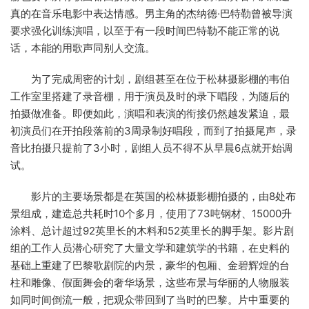
真的在音乐电影中表达情感。男主角的杰纳德·巴特勒曾被导演
要求强化训练演唱，以至于有一段时间巴特勒不能正常的说
话，本能的用歌声同别人交流。
为了完成周密的计划，剧组甚至在位于松林摄影棚的韦伯
工作室里搭建了录音棚，用于演员及时的录下唱段，为随后的
拍摄做准备。即便如此，演唱和表演的衔接仍然越发紧迫，最
初演员们在开拍段落前的3周录制好唱段，而到了拍摄尾声，录
音比拍摄只提前了3小时，剧组人员不得不从早晨6点就开始调
试。
影片的主要场景都是在英国的松林摄影棚拍摄的，由8处布
景组成，建造总共耗时10个多月，使用了73吨钢材、15000升
涂料、总计超过92英里长的木料和52英里长的脚手架。影片剧
组的工作人员潜心研究了大量文学和建筑学的书籍，在史料的
基础上重建了巴黎歌剧院的内景，豪华的包厢、金碧辉煌的台
柱和雕像、假面舞会的奢华场景，这些布景与华丽的人物服装
如同时间倒流一般，把观众带回到了当时的巴黎。片中重要的