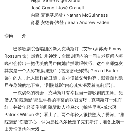
Nigel Stone Nigel Stone
José Granell José Granell
内森·麦克基尼斯 / Nathan McGuinness
肖恩·安德鲁·法登 / Sean Andrew Faden
◎简 介
巴黎歌剧院合唱团的新人克莉斯汀（艾米•罗苏姆 Emmy
Rossum 饰）最近进步神速，全因剧院内的一间古老房间内每
晚都会传出一把优美的男声向她传授歌唱技巧。这个良师益友
其实是一个人称“剧院魅影”（杰拉德•巴特勒 Gerard Butler
饰）的人，此人因样貌丑陋，自小便被父母抛弃，戴着面具隐
居在剧院的地下室。“剧院魅影”内心其实深爱着克莉斯汀。
一次偶然的机会，克莉斯汀有幸担当一部歌剧的主角。凭
借从“剧院魅影”那里学得的丰富的歌唱技巧，克莉斯汀一炮而
红，并被年轻英俊的剧院赞助人拉乌尔（帕特里克•威尔逊
Patrick Wilson 饰）看上了。两个年轻人很快堕入了爱河。“剧
院魅影”伤透了心，认为是拉乌尔抢走了克莉斯汀，准备上演一
出爱情复仇的大戏……