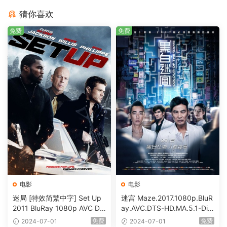
猜你喜欢
免费
免费
电影
电影
迷局 [特效简繁中字] Set Up
迷宫 Maze.2017.1080p.BluR
2011 BluRay 1080p AVC DT
ay.AVC.DTS-HD.MA.5.1-DiY
S-HD MA5.1-shhaclm@CHD
@HDHome [BDISO 19.7GB]
免费
免费
2024-07-01
2024-07-01