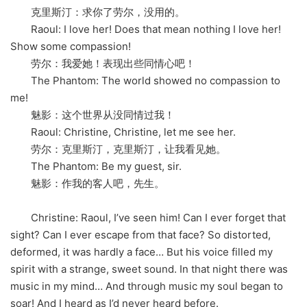
克里斯汀：求你了劳尔，没用的。
Raoul: I love her! Does that mean nothing I love her!
Show some compassion!
劳尔：我爱她！表现出些同情心吧！
The Phantom: The world showed no compassion to
me!
魅影：这个世界从没同情过我！
Raoul: Christine, Christine, let me see her.
劳尔：克里斯汀，克里斯汀，让我看见她。
The Phantom: Be my guest, sir.
魅影：作我的客人吧，先生。
Christine: Raoul, I’ve seen him! Can I ever forget that
sight? Can I ever escape from that face? So distorted,
deformed, it was hardly a face… But his voice filled my
spirit with a strange, sweet sound. In that night there was
music in my mind… And through music my soul began to
soar! And I heard as I’d never heard before.