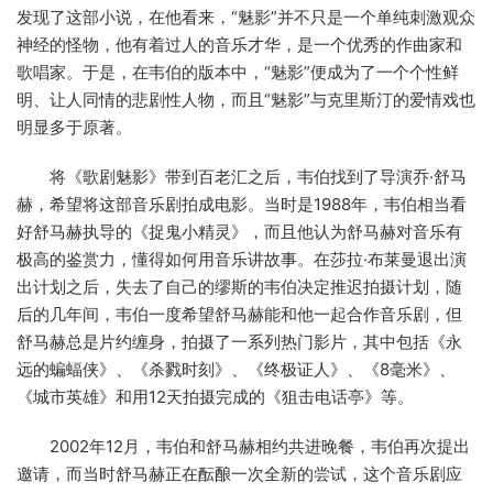
发现了这部小说，在他看来，“魅影”并不只是一个单纯刺激观众
神经的怪物，他有着过人的音乐才华，是一个优秀的作曲家和
歌唱家。于是，在韦伯的版本中，“魅影”便成为了一个个性鲜
明、让人同情的悲剧性人物，而且“魅影”与克里斯汀的爱情戏也
明显多于原著。
将《歌剧魅影》带到百老汇之后，韦伯找到了导演乔·舒马
赫，希望将这部音乐剧拍成电影。当时是1988年，韦伯相当看
好舒马赫执导的《捉鬼小精灵》，而且他认为舒马赫对音乐有
极高的鉴赏力，懂得如何用音乐讲故事。在莎拉·布莱曼退出演
出计划之后，失去了自己的缪斯的韦伯决定推迟拍摄计划，随
后的几年间，韦伯一度希望舒马赫能和他一起合作音乐剧，但
舒马赫总是片约缠身，拍摄了一系列热门影片，其中包括《永
远的蝙蝠侠》、《杀戮时刻》、《终极证人》、《8毫米》、
《城市英雄》和用12天拍摄完成的《狙击电话亭》等。
2002年12月，韦伯和舒马赫相约共进晚餐，韦伯再次提出
邀请，而当时舒马赫正在酝酿一次全新的尝试，这个音乐剧应