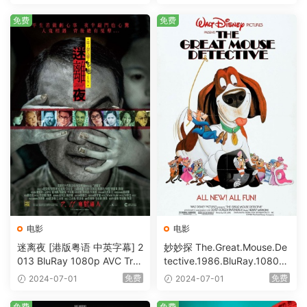
Bits [BDISO 23.09GB]
免费
免费
电影
电影
迷离夜 [港版粤语 中英字幕] 2
妙妙探 The.Great.Mouse.De
013 BluRay 1080p AVC Tru
tective.1986.BluRay.1080p.
eHD5.1 [BDISO 22.64GB]
AVC.DTS-HD.MA.5.1-HDHo
免费
免费
2024-07-01
2024-07-01
me [BDISO 20.67GB]
免费
免费