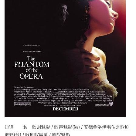
◎译 名
歌剧魅影
/ 歌声魅影(港) / 安德鲁洛伊韦伯之歌剧
魅影(台) / 歌剧院幽灵 / 剧院魅影