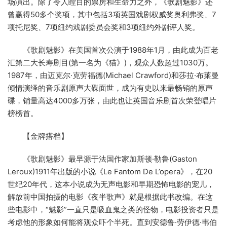
场演出。除了令人瞠目的票房和生命力之外，《歌剧魅影》还
曾赢得50多个奖项，其中包括3项英国戏剧权威奖奥利弗奖、7
项托尼奖、7项纽约戏剧委员会奖和3项纽约外剧评人奖。
《歌剧魅影》在美国首次公演于1988年1月，由此成为百老
汇第二大长寿剧目(第一名为《猫》)，观众人数超过1030万。
1987年，由迈克尔·克劳福德(Michael Crawford)和莎拉·布莱曼
倾情演绎的音乐剧原声大碟面世，成为有史以来最畅销的原声
碟，销量高达4000多万张，由此也让英国音乐剧首次荣登唱片
榜榜首。
【金牌搭档】
《歌剧魅影》最早源于法国作家加斯顿·勒鲁(Gaston
Leroux)1911年出版的小说《Le Fantom De L’opera》，在20
世纪20年代，这本小说成为无声电影和早期恐怖电影的宠儿，
解放前中国拍摄的电影《夜半歌声》就是根据此书改编。在这
些电影中，“魅影”一直只是吸血鬼之类的怪物，电影投资者只是
考虑他的形象如何能将观众吓个半死。直到安德鲁·劳伊德·韦伯