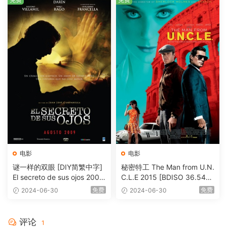
电影
电影
谜一样的双眼 [DIY简繁中字]
秘密特工 The Man from U.N.
El secreto de sus ojos 2009
C.L.E 2015 [BDISO 36.54G
1080p Blu-ray AVC DTS-HD
B]
免费
免费
2024-06-30
2024-06-30
MA 5.1-Softfeng@CHDBits
[BDISO 35.34GB]
评论
1