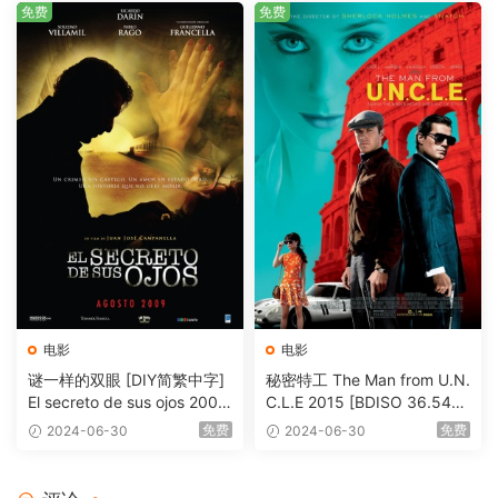
免费
免费
电影
电影
谜一样的双眼 [DIY简繁中字]
秘密特工 The Man from U.N.
El secreto de sus ojos 2009
C.L.E 2015 [BDISO 36.54G
1080p Blu-ray AVC DTS-HD
B]
免费
免费
2024-06-30
2024-06-30
MA 5.1-Softfeng@CHDBits
[BDISO 35.34GB]