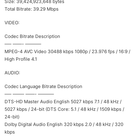
Size: 39,424,923,648 bytes
Total Bitrate: 39.29 Mbps
VIDEO:
Codec Bitrate Description
—– ——- ———–
MPEG-4 AVC Video 30488 kbps 1080p / 23.976 fps / 16:9 /
High Profile 4.1
AUDIO:
Codec Language Bitrate Description
—– ——– ——- ———–
DTS-HD Master Audio English 5027 kbps 7.1 / 48 kHz /
5027 kbps / 24-bit (DTS Core: 5.1 / 48 kHz / 1509 kbps /
24-bit)
Dolby Digital Audio English 320 kbps 2.0 / 48 kHz / 320
kbps