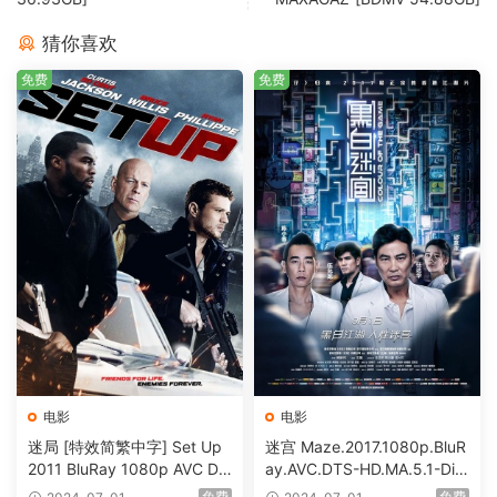
猜你喜欢
免费
免费
电影
电影
迷局 [特效简繁中字] Set Up
迷宫 Maze.2017.1080p.BluR
2011 BluRay 1080p AVC DT
ay.AVC.DTS-HD.MA.5.1-DiY
S-HD MA5.1-shhaclm@CHD
@HDHome [BDISO 19.7GB]
免费
免费