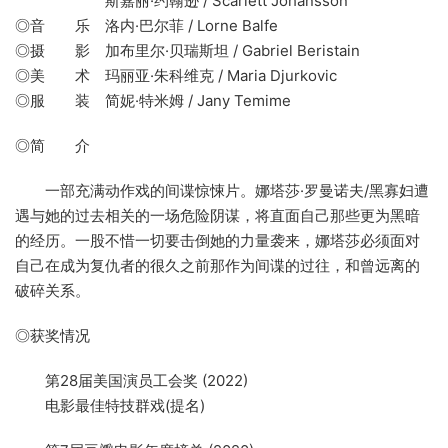
斯嘉丽·约翰逊 / Scarlett Johansson
◎音 乐 洛内·巴尔菲 / Lorne Balfe
◎摄 影 加布里尔·贝瑞斯坦 / Gabriel Beristain
◎美 术 玛丽亚·朱科维克 / Maria Djurkovic
◎服 装 简妮·特米姆 / Jany Temime
◎简 介
一部充满动作戏的间谍惊悚片。娜塔莎·罗曼诺夫/黑寡妇遭
遇与她的过去相关的一场危险阴谋，将直面自己那些更为黑暗
的经历。一股不惜一切要击倒她的力量袭来，娜塔莎必须面对
自己在成为复仇者的很久之前那作为间谍的过往，和曾远离的
破碎关系。
◎获奖情况
第28届美国演员工会奖 (2022)
电影最佳特技群戏(提名)