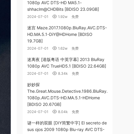
1080p AVC DTS-HD MA5.1-
shhaclm@CHDBits [BDISO 23.09GB]
2024-07-01
1.92w
免费
迷宫 Maze.2017.1080p.BluRay.AVC.DTS-
HD.MA.5.1-DiY@HDHome [BDISO
19.7GB]
2024-07-01
1.62w
免费
迷离夜 [港版粤语 中英字幕] 2013 BluRay
1080p AVC TrueHD5.1 [BDISO 22.64GB]
2024-07-01
8.34k
免费
妙妙探
The.Great.Mouse.Detective.1986.BluRay.
1080p.AVC.DTS-HD.MA.5.1-HDHome
[BDISO 20.67GB]
2024-07-01
8.04k
免费
谜一样的双眼 [DIY简繁中字] El secreto de
sus ojos 2009 1080p Blu-ray AVC DTS-