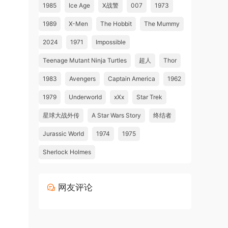
1985
Ice Age
X战警
007
1973
1989
X-Men
The Hobbit
The Mummy
2024
1971
Impossible
Teenage Mutant Ninja Turtles
超人
Thor
1983
Avengers
Captain America
1962
1979
Underworld
xXx
Star Trek
星球大战外传
A Star Wars Story
终结者
Jurassic World
1974
1975
Sherlock Holmes
网友评论