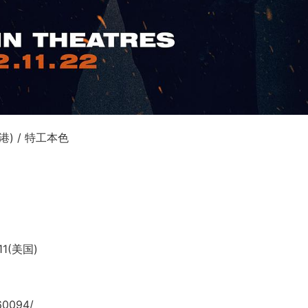
港) / 特工本色
11(美国)
60094/