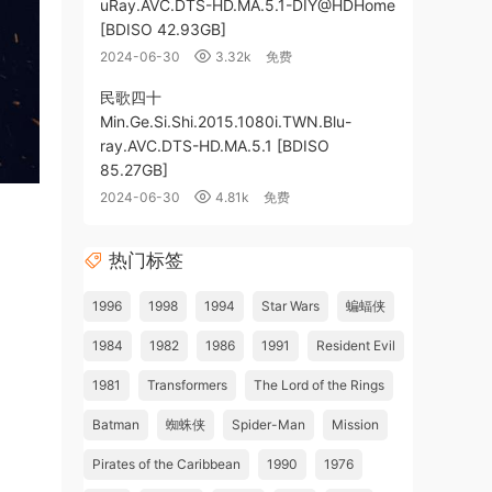
uRay.AVC.DTS-HD.MA.5.1-DIY@HDHome
[BDISO 42.93GB]
2024-06-30
3.32k
免费
民歌四十
Min.Ge.Si.Shi.2015.1080i.TWN.Blu-
ray.AVC.DTS-HD.MA.5.1 [BDISO
85.27GB]
2024-06-30
4.81k
免费
热门标签
1996
1998
1994
Star Wars
蝙蝠侠
1984
1982
1986
1991
Resident Evil
1981
Transformers
The Lord of the Rings
Batman
蜘蛛侠
Spider-Man
Mission
Pirates of the Caribbean
1990
1976