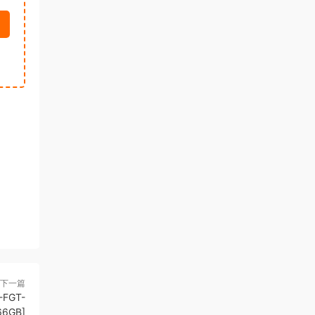
下一篇
-FGT-
66GB]