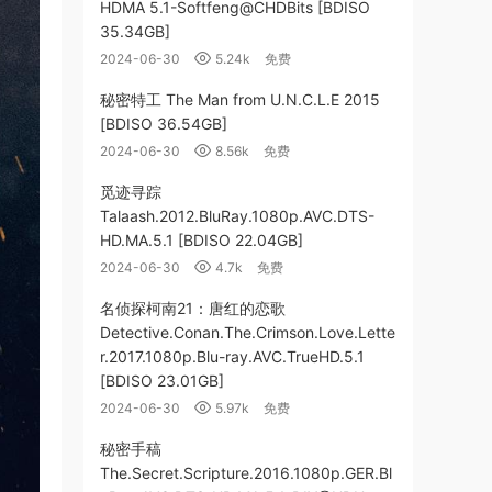
HDMA 5.1-Softfeng@CHDBits [BDISO
35.34GB]
2024-06-30
5.24k
免费
秘密特工 The Man from U.N.C.L.E 2015
[BDISO 36.54GB]
2024-06-30
8.56k
免费
觅迹寻踪
Talaash.2012.BluRay.1080p.AVC.DTS-
HD.MA.5.1 [BDISO 22.04GB]
2024-06-30
4.7k
免费
名侦探柯南21：唐红的恋歌
Detective.Conan.The.Crimson.Love.Lette
r.2017.1080p.Blu-ray.AVC.TrueHD.5.1
[BDISO 23.01GB]
2024-06-30
5.97k
免费
秘密手稿
The.Secret.Scripture.2016.1080p.GER.Bl