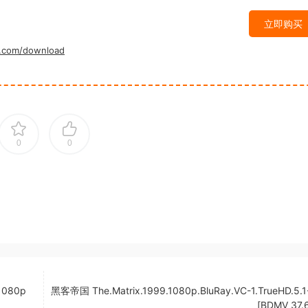
立即购买
.com/download
0
0
1080p
黑客帝国 The.Matrix.1999.1080p.BluRay.VC-1.TrueHD.5.1
[BDMV 37.