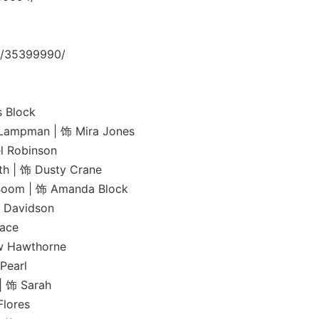
/35399990/
 Block
n | 饰 Mira Jones
Robinson
饰 Dusty Crane
 | 饰 Amanda Block
avidson
ace
awthorne
earl
饰 Sarah
ores