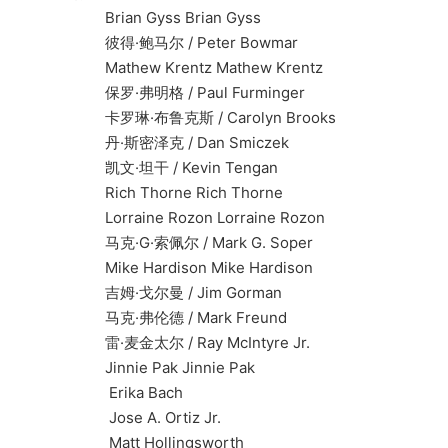
Brian Gyss Brian Gyss
彼得·鲍马尔 / Peter Bowmar
Mathew Krentz Mathew Krentz
保罗·弗明格 / Paul Furminger
卡罗琳·布鲁克斯 / Carolyn Brooks
丹·斯密泽克 / Dan Smiczek
凯文·坦干 / Kevin Tengan
Rich Thorne Rich Thorne
Lorraine Rozon Lorraine Rozon
马克·G·索佩尔 / Mark G. Soper
Mike Hardison Mike Hardison
吉姆·戈尔曼 / Jim Gorman
马克·弗伦德 / Mark Freund
雷·麦金太尔 / Ray McIntyre Jr.
Jinnie Pak Jinnie Pak
Erika Bach
Jose A. Ortiz Jr.
Matt Hollingsworth