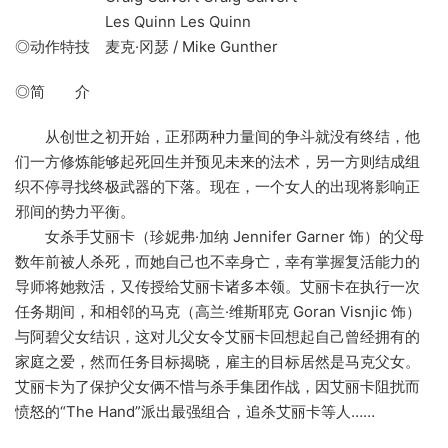
Les Quinn Les Quinn
◎动作特技 麦克·冈瑟 / Mike Gunther
◎简 介
从创世之初开始，正邪两种力量间的争斗就没有终结，他
们一方修炼能够起死回生并预见未来的法术，另一方则结成组
织不停寻找终极武器的下落。现在，一个女人的出现将影响正
邪间的势力平衡。
女杀手艾丽卡（珍妮弗·加纳 Jennifer Garner 饰）的父母
数年前被人杀死，而她自己也不幸身亡，幸有掌握复活能力的
导师将她救活，又传授给艾丽卡诸多本领。艾丽卡在执行一次
任务期间，和相邻的马克（高兰·维斯耶克 Goran Visnjic 饰）
与阿碧父女结识，这对儿父女令艾丽卡回想起自己曾经拥有的
家庭之爱，然而任务目标揭晓，雇主的目标居然是马克父女。
艾丽卡为了保护父女俩不惜与杀手集团作战，因艾丽卡阻扰而
愤怒的“The Hand”派出最强组合，追杀艾丽卡等人……