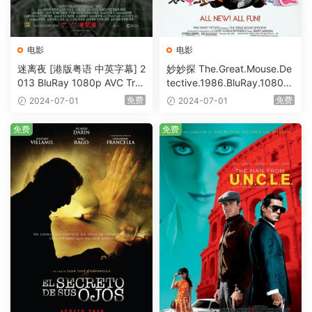
电影
电影
迷离夜 [港版粤语 中英字幕] 2
妙妙探 The.Great.Mouse.De
013 BluRay 1080p AVC Tru
tective.1986.BluRay.1080p.
eHD5.1 [BDISO 22.64GB]
AVC.DTS-HD.MA.5.1-HDHo
免费
免费
2024-07-01
2024-07-01
me [BDISO 20.67GB]
免费
免费