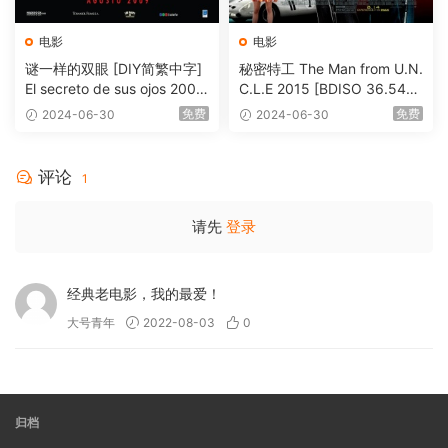
电影
电影
谜一样的双眼 [DIY简繁中字]
秘密特工 The Man from U.N.
El secreto de sus ojos 2009
C.L.E 2015 [BDISO 36.54G
1080p Blu-ray AVC DTS-HD
B]
免费
免费
2024-06-30
2024-06-30
MA 5.1-Softfeng@CHDBits
[BDISO 35.34GB]
评论
1
请先
登录
经典老电影，我的最爱！
大号青年
2022-08-03
0
归档