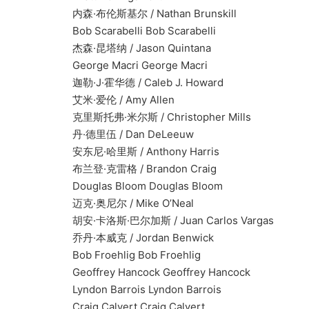
内森·布伦斯基尔 / Nathan Brunskill
Bob Scarabelli Bob Scarabelli
杰森·昆塔纳 / Jason Quintana
George Macri George Macri
迦勒·J·霍华德 / Caleb J. Howard
艾米·爱伦 / Amy Allen
克里斯托弗·米尔斯 / Christopher Mills
丹·德里伍 / Dan DeLeeuw
安东尼·哈里斯 / Anthony Harris
布兰登·克雷格 / Brandon Craig
Douglas Bloom Douglas Bloom
迈克·奥尼尔 / Mike O’Neal
胡安·卡洛斯·巴尔加斯 / Juan Carlos Vargas
乔丹·本威克 / Jordan Benwick
Bob Froehlig Bob Froehlig
Geoffrey Hancock Geoffrey Hancock
Lyndon Barrois Lyndon Barrois
Craig Calvert Craig Calvert