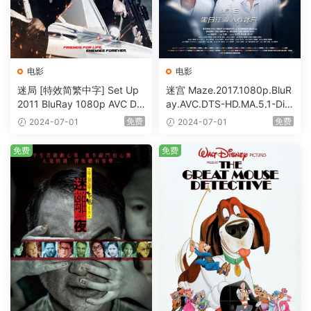
电影
电影
迷局 [特效简繁中字] Set Up
迷宫 Maze.2017.1080p.BluR
2011 BluRay 1080p AVC DT
ay.AVC.DTS-HD.MA.5.1-DiY
S-HD MA5.1-shhaclm@CHD
@HDHome [BDISO 19.7GB]
免费
免费
2024-07-01
2024-07-01
Bits [BDISO 23.09GB]
免费
免费