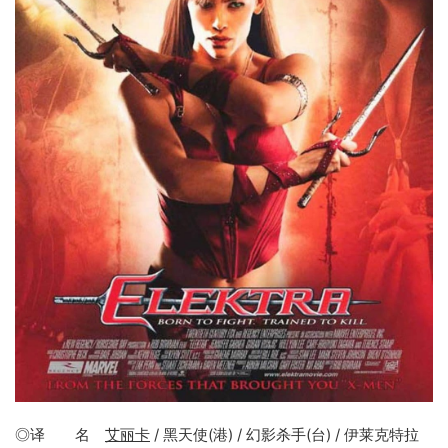
◎译 名
艾丽卡
/ 黑天使(港) / 幻影杀手(台) / 伊莱克特拉