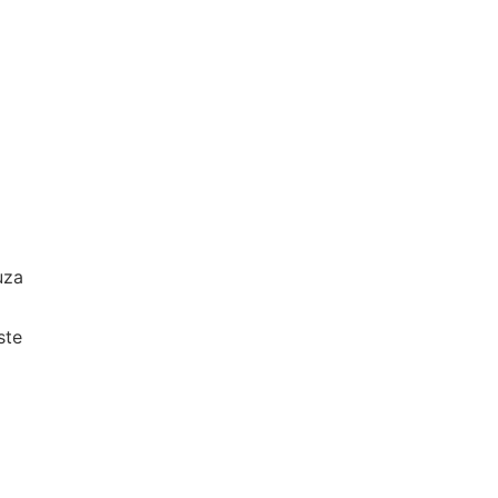
za
te