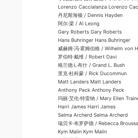
Lorenzo Caccialanza Lorenzo Cacci
丹尼斯海顿 / Dennis Hayden
阿尔·梁 / Al Leong
Gary Roberts Gary Roberts
Hans Buhringer Hans Buhringer
威赫姆·冯·霍姆伯格 / Wilhelm von Ho
罗伯特·戴维 / Robert Davi
格兰德·L·布什 / Grand L. Bush
里克·杜科蒙 / Rick Ducommun
Matt Landers Matt Landers
Anthony Peck Anthony Peck
玛丽·艾伦·特雷纳 / Mary Ellen Train
Harri James Harri James
Selma Archerd Selma Archerd
瑞贝卡·布罗萨德 / Rebecca Broussa
Kym Malin Kym Malin