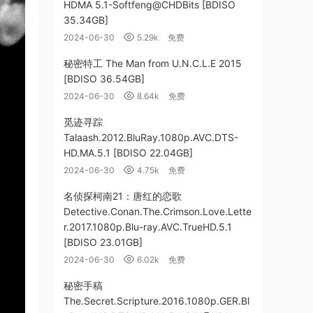
HDMA 5.1-Softfeng@CHDBits [BDISO
35.34GB]
2024-06-30
5.29k
免费
秘密特工 The Man from U.N.C.L.E 2015
[BDISO 36.54GB]
2024-06-30
8.64k
免费
觅迹寻踪
Talaash.2012.BluRay.1080p.AVC.DTS-
HD.MA.5.1 [BDISO 22.04GB]
2024-06-30
4.75k
免费
名侦探柯南21：唐红的恋歌
Detective.Conan.The.Crimson.Love.Lette
r.2017.1080p.Blu-ray.AVC.TrueHD.5.1
[BDISO 23.01GB]
2024-06-30
6.02k
免费
秘密手稿
The.Secret.Scripture.2016.1080p.GER.Bl