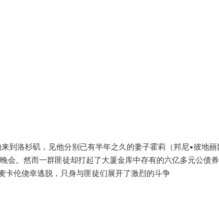
来到洛杉矶，见他分别已有半年之久的妻子霍莉（邦尼•彼地丽
诞晚会。然而一群匪徒却打起了大厦金库中存有的六亿多元公债
麦卡伦侥幸逃脱，只身与匪徒们展开了激烈的斗争