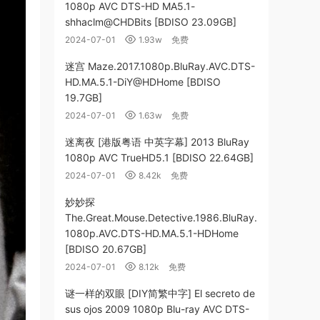
1080p AVC DTS-HD MA5.1-
shhaclm@CHDBits [BDISO 23.09GB]
2024-07-01
1.93w
免费
迷宫 Maze.2017.1080p.BluRay.AVC.DTS-
HD.MA.5.1-DiY@HDHome [BDISO
19.7GB]
2024-07-01
1.63w
免费
迷离夜 [港版粤语 中英字幕] 2013 BluRay
1080p AVC TrueHD5.1 [BDISO 22.64GB]
2024-07-01
8.42k
免费
妙妙探
The.Great.Mouse.Detective.1986.BluRay.
1080p.AVC.DTS-HD.MA.5.1-HDHome
[BDISO 20.67GB]
2024-07-01
8.12k
免费
谜一样的双眼 [DIY简繁中字] El secreto de
sus ojos 2009 1080p Blu-ray AVC DTS-