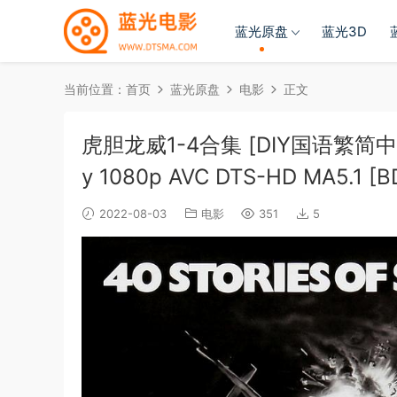
蓝光原盘
蓝光3D
当前位置：
首页
蓝光原盘
电影
正文
虎胆龙威1-4合集 [DIY国语繁简中字] Di
y 1080p AVC DTS-HD MA5.1 [
2022-08-03
电影
351
5