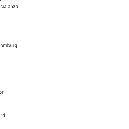
alanza
mburg
or
rd