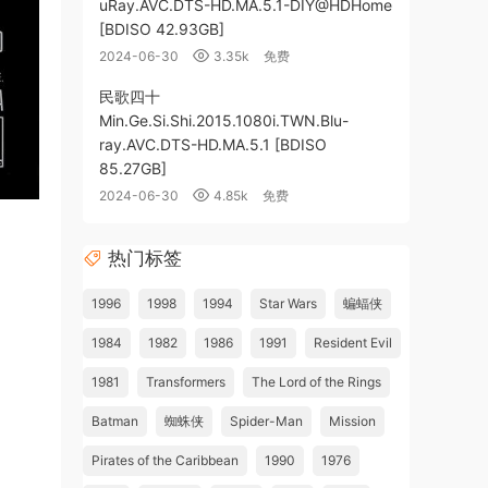
uRay.AVC.DTS-HD.MA.5.1-DIY@HDHome
[BDISO 42.93GB]
2024-06-30
3.35k
免费
民歌四十
Min.Ge.Si.Shi.2015.1080i.TWN.Blu-
ray.AVC.DTS-HD.MA.5.1 [BDISO
85.27GB]
2024-06-30
4.85k
免费
热门标签
1996
1998
1994
Star Wars
蝙蝠侠
1984
1982
1986
1991
Resident Evil
1981
Transformers
The Lord of the Rings
Batman
蜘蛛侠
Spider-Man
Mission
Pirates of the Caribbean
1990
1976