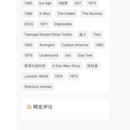
1985
Ice Age
X战警
007
1973
1989
X-Men
The Hobbit
The Mummy
2024
1971
Impossible
Teenage Mutant Ninja Turtles
超人
Thor
1983
Avengers
Captain America
1962
1979
Underworld
xXx
Star Trek
星球大战外传
A Star Wars Story
终结者
Jurassic World
1974
1975
Sherlock Holmes
网友评论