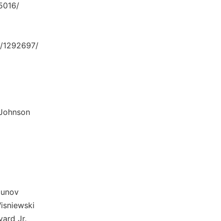
5016/
/1292697/
hnson
nov
iewski
d Jr.