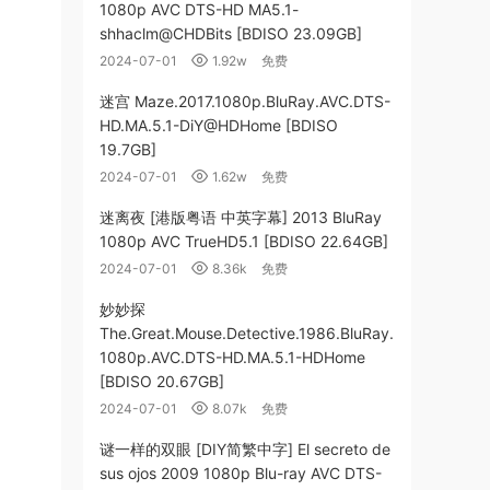
1080p AVC DTS-HD MA5.1-
shhaclm@CHDBits [BDISO 23.09GB]
2024-07-01
1.92w
免费
迷宫 Maze.2017.1080p.BluRay.AVC.DTS-
HD.MA.5.1-DiY@HDHome [BDISO
19.7GB]
2024-07-01
1.62w
免费
迷离夜 [港版粤语 中英字幕] 2013 BluRay
1080p AVC TrueHD5.1 [BDISO 22.64GB]
2024-07-01
8.36k
免费
妙妙探
The.Great.Mouse.Detective.1986.BluRay.
1080p.AVC.DTS-HD.MA.5.1-HDHome
[BDISO 20.67GB]
2024-07-01
8.07k
免费
谜一样的双眼 [DIY简繁中字] El secreto de
sus ojos 2009 1080p Blu-ray AVC DTS-