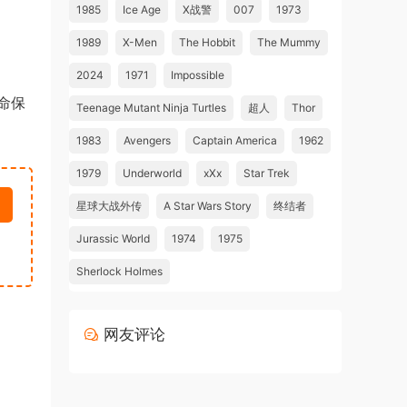
1985
Ice Age
X战警
007
1973
1989
X-Men
The Hobbit
The Mummy
2024
1971
Impossible
命保
Teenage Mutant Ninja Turtles
超人
Thor
1983
Avengers
Captain America
1962
1979
Underworld
xXx
Star Trek
星球大战外传
A Star Wars Story
终结者
Jurassic World
1974
1975
Sherlock Holmes
网友评论