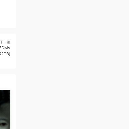
下一篇
[BDMV
52GB]