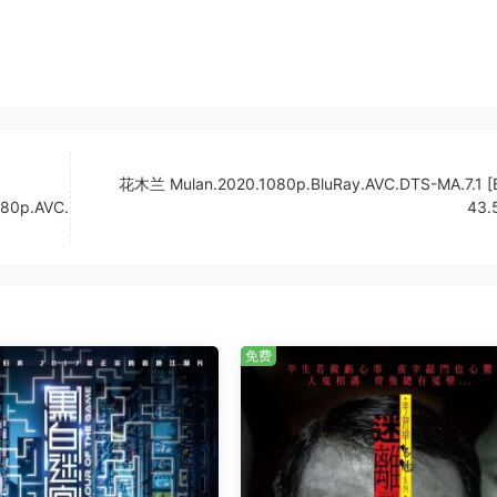
花木兰 Mulan.2020.1080p.BluRay.AVC.DTS-MA.7.1 
080p.AVC.
43.
免费