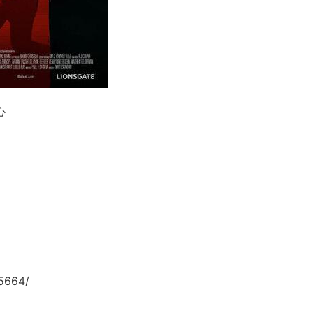
心
5664/