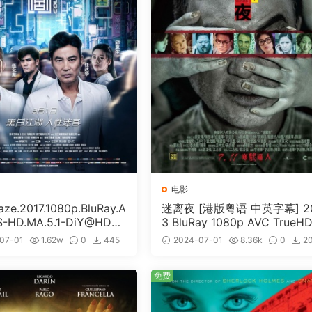
电影
e.2017.1080p.BluRay.A
迷离夜 [港版粤语 中英字幕] 2
S-HD.MA.5.1-DiY@HDHo
3 BluRay 1080p AVC TrueHD
ISO 19.7GB]
1 [BDISO 22.64GB]
07-01
1.62w
0
445
2024-07-01
8.36k
0
2
免费
免费