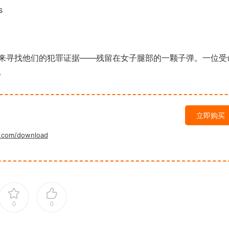
s
寻找他们的犯罪证据——残留在女子腿部的一颗子弹。一位受
。
立即购买
.com/download
0
0