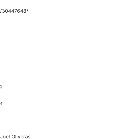
/30447648/
g
r
Oliveras