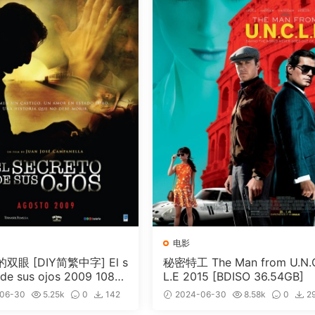
电影
双眼 [DIY简繁中字] El s
秘密特工 The Man from U.N.
 de sus ojos 2009 1080
L.E 2015 [BDISO 36.54GB]
ray AVC DTS-HDMA 5.1-
06-30
5.25k
0
142
2024-06-30
8.58k
0
2
ng@CHDBits [BDISO 35.
免费