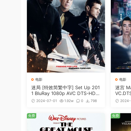
电影
电影
迷局 [特效简繁中字] Set Up 201
迷宫 Maz
1 BluRay 1080p AVC DTS-HD
VC.DT
MA5.1-shhaclm@CHDBits [BDI
me [BD
2024-07-01
1.92w
0
798
2024-
SO 23.09GB]
免费
免费
免费