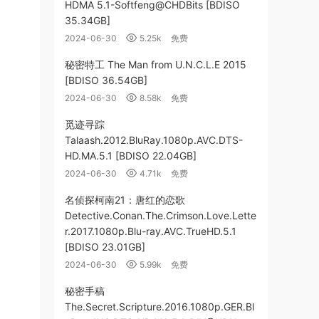
HDMA 5.1-Softfeng@CHDBits [BDISO
35.34GB]
2024-06-30
5.25k
免费
秘密特工 The Man from U.N.C.L.E 2015
[BDISO 36.54GB]
2024-06-30
8.58k
免费
觅迹寻踪
Talaash.2012.BluRay.1080p.AVC.DTS-
HD.MA.5.1 [BDISO 22.04GB]
2024-06-30
4.71k
免费
名侦探柯南21：唐红的恋歌
Detective.Conan.The.Crimson.Love.Lette
r.2017.1080p.Blu-ray.AVC.TrueHD.5.1
[BDISO 23.01GB]
2024-06-30
5.99k
免费
秘密手稿
The.Secret.Scripture.2016.1080p.GER.Bl