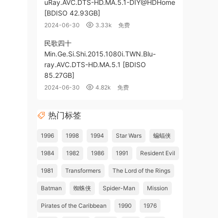
uRay.AVC.DTS-HD.MA.5.1-DIY@HDHome
[BDISO 42.93GB]
2024-06-30
3.33k
免费
民歌四十
Min.Ge.Si.Shi.2015.1080i.TWN.Blu-
ray.AVC.DTS-HD.MA.5.1 [BDISO
85.27GB]
2024-06-30
4.82k
免费
热门标签
1996
1998
1994
Star Wars
蝙蝠侠
1984
1982
1986
1991
Resident Evil
1981
Transformers
The Lord of the Rings
Batman
蜘蛛侠
Spider-Man
Mission
Pirates of the Caribbean
1990
1976