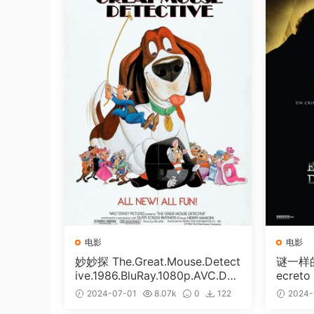
电影
电影
妙妙探 The.Great.Mouse.Detect
谜一样的
ive.1986.BluRay.1080p.AVC.DT
ecreto
S-HD.MA.5.1-HDHome [BDISO
p Blu-
2024-07-01
8.07k
0
122
2024-
20.67GB]
Softfe
免费