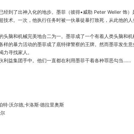
出神入化的地步。墨菲（彼得•威勒 Peter Weller 饰）
超技术。一次，他执行任务时被一伙暴徒暴打致死，从此他的人
头脑和机械完美地合二为一。墨菲成了一个有着人类头脑和机
各样的暴力活动的墨菲成了底特律警察的王牌。然而墨菲发生意
竭力寻找家人。
利益集团手中。他们一直都在利用墨菲干着各种罪恶勾当……
伯特·沃尔德,卡洛斯·德拉里奥斯
希尔