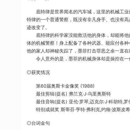
底特律是世界闻名的汽车城，这里的机械工业已经到了
特律的一个普通警察，既没有非凡身手、也没有高
迹改变了。
底特律的科学家没能救活他的身体，却能将他的
体的机械警察！身上配备了各种武器、能应付各种
他的家人却神秘失踪了，墨菲打击罪恶之余一直在
令人意外的是，墨菲的机械身体却是操控在一伙
◎获奖情况
第60届奥斯卡金像奖 (1988)
最佳剪辑(提名) 弗兰克·J·乌里奥斯特
最佳音响(提名) 亚伦·罗琴,迈克尔·J·科胡特,罗
特别成就奖 斯蒂芬·亨特·弗利克,约翰·波斯皮
◎台词金句