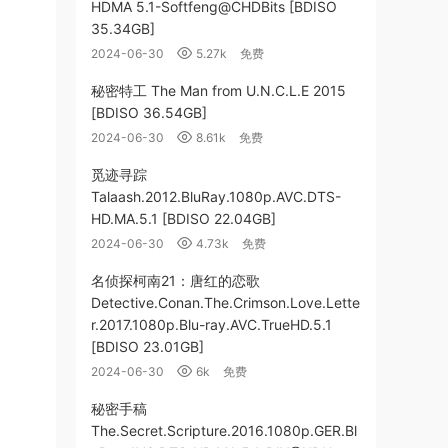
HDMA 5.1-Softfeng@CHDBits [BDISO
35.34GB]
2024-06-30
5.27k
免费
秘密特工 The Man from U.N.C.L.E 2015
[BDISO 36.54GB]
2024-06-30
8.61k
免费
觅迹寻踪
Talaash.2012.BluRay.1080p.AVC.DTS-
HD.MA.5.1 [BDISO 22.04GB]
2024-06-30
4.73k
免费
名侦探柯南21：唐红的恋歌
Detective.Conan.The.Crimson.Love.Lette
r.2017.1080p.Blu-ray.AVC.TrueHD.5.1
[BDISO 23.01GB]
2024-06-30
6k
免费
秘密手稿
The.Secret.Scripture.2016.1080p.GER.Bl