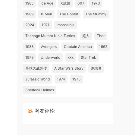
1985
Ice Age
X战警
007
1973
1989
X-Men
The Hobbit
The Mummy
2024
1971
Impossible
Teenage Mutant Ninja Turtles
超人
Thor
1983
Avengers
Captain America
1962
1979
Underworld
xXx
Star Trek
星球大战外传
A Star Wars Story
终结者
Jurassic World
1974
1975
Sherlock Holmes
网友评论