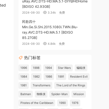
uRay.AVC.DTS-HD.MA.5.1-DIY@HDHome
ted
[BDISO 42.93GB]
2024-06-30
3.34k
免费
民歌四十
Min.Ge.Si.Shi.2015.1080i.TWN.Blu-
ray.AVC.DTS-HD.MA.5.1 [BDISO
85.27GB]
2024-06-30
4.84k
免费
热门标签
1996
1998
1994
Star Wars
蝙蝠侠
1984
1982
1986
1991
Resident Evil
1981
Transformers
The Lord of the Rings
Batman
蜘蛛侠
Spider-Man
Mission
Pirates of the Caribbean
1990
1976