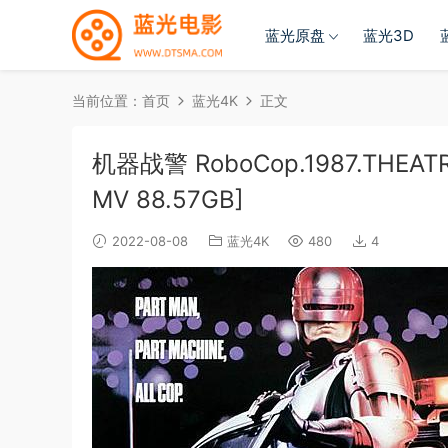
蓝光原盘
蓝光3D
当前位置：
首页
蓝光4K
正文
机器战警 RoboCop.1987.THEATRIC
MV 88.57GB]
2022-08-08
蓝光4K
480
4