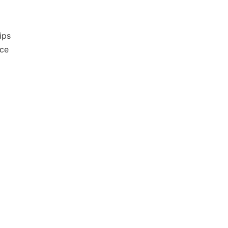
ips
ce