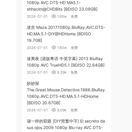
1080p AVC DTS-HD MA5.1-
shhaclm@CHDBits [BDISO 23.09GB]
2024-07-01
1.93w
免费
迷宫 Maze.2017.1080p.BluRay.AVC.DTS-
HD.MA.5.1-DiY@HDHome [BDISO
19.7GB]
2024-07-01
1.63w
免费
迷离夜 [港版粤语 中英字幕] 2013 BluRay
1080p AVC TrueHD5.1 [BDISO 22.64GB]
2024-07-01
8.39k
免费
妙妙探
The.Great.Mouse.Detective.1986.BluRay.
1080p.AVC.DTS-HD.MA.5.1-HDHome
[BDISO 20.67GB]
2024-07-01
8.09k
免费
谜一样的双眼 [DIY简繁中字] El secreto de
sus ojos 2009 1080p Blu-ray AVC DTS-