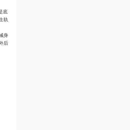
是底
生轨
械身
外后