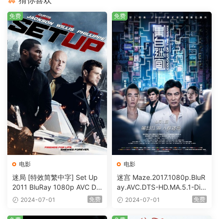
猜你喜欢
免费
免费
电影
电影
迷局 [特效简繁中字] Set Up
迷宫 Maze.2017.1080p.BluR
2011 BluRay 1080p AVC DT
ay.AVC.DTS-HD.MA.5.1-DiY
S-HD MA5.1-shhaclm@CHD
@HDHome [BDISO 19.7GB]
免费
免费
2024-07-01
2024-07-01
Bits [BDISO 23.09GB]