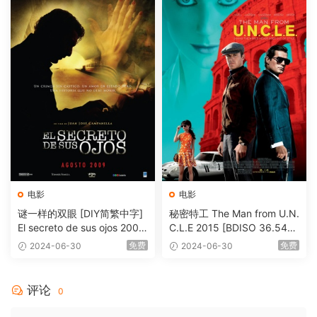
电影
电影
谜一样的双眼 [DIY简繁中字]
秘密特工 The Man from U.N.
El secreto de sus ojos 2009
C.L.E 2015 [BDISO 36.54G
1080p Blu-ray AVC DTS-HD
B]
免费
免费
2024-06-30
2024-06-30
MA 5.1-Softfeng@CHDBits
[BDISO 35.34GB]
评论
0