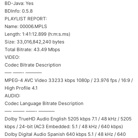
BD-Java: Yes
BDInfo: 0.5.8
PLAYLIST REPORT:
Name: 00006.MPLS
Length: 1:41:12.899 (h:m:s.ms)
Size: 33,016,842,240 bytes
Total Bitrate: 43.49 Mbps
VIDEO:
Codec Bitrate Description
—– ——- ———–
MPEG-4 AVC Video 33233 kbps 1080p / 23.976 fps / 16:9 /
High Profile 4.1
AUDIO:
Codec Language Bitrate Description
—– ——– ——- ———–
Dolby TrueHD Audio English 5205 kbps 7.1 / 48 kHz / 5205
kbps / 24-bit (AC3 Embedded: 5.1 / 48 kHz / 640 kbps)
Dolby Digital Audio Spanish 640 kbps 5.1 / 48 kHz / 640