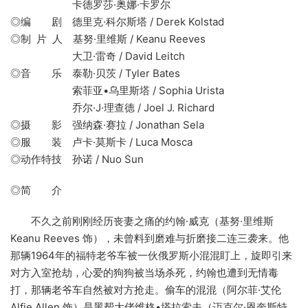
卡德罗莎·奥娜·卡罗尔
◎编 剧 德里克·科尔斯塔 / Derek Kolstad
◎制 片 人 基努·里维斯 / Keanu Reeves
大卫·雷奇 / David Leitch
◎音 乐 泰勒·贝茨 / Tyler Bates
索菲亚•乌里斯塔 / Sophia Urista
乔尔·J·理查德 / Joel J. Richard
◎摄 影 强纳森·赛拉 / Jonathan Sela
◎服 装 卢卡·莫斯卡 / Luca Mosca
◎动作特技 孙诺 / Nuo Sun
◎简 介
不久之前刚刚经历丧妻之痛的约翰·威克（基努·里维斯
Keanu Reeves 饰），未曾料到磨难与折磨接二连三袭来。他
那辆1964年的福特老爷车被一伙俄罗斯小混混盯上，旋即引来
对方入室抢劫，心爱的狗狗被当场杀死，约翰也遭到无情毒
打，那辆老爷车自然被对方抢走。偷车的混混（阿尔菲·艾伦
Alfie Allen 饰）是黑帮大佬维格•塔拉索夫（迈克尔·恩奎斯特