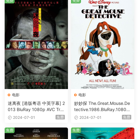
免费
免费
电影
电影
迷离夜 [港版粤语 中英字幕] 2
妙妙探 The.Great.Mouse.De
013 BluRay 1080p AVC Tru
tective.1986.BluRay.1080p.
eHD5.1 [BDISO 22.64GB]
AVC.DTS-HD.MA.5.1-HDHo
免费
免费
2024-07-01
2024-07-01
me [BDISO 20.67GB]
免费
免费