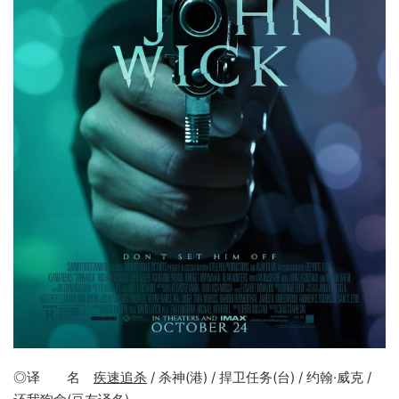
◎译 名
疾速追杀
/ 杀神(港) / 捍卫任务(台) / 约翰·威克 /