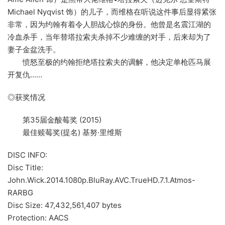
Michael Nyqvist 饰）的儿子，而维格在听说这件事后显得紧张
非常，因为约翰有着令人胆战心惊的身份。他曾是名震江湖的
冷血杀手，当年替塔拉索夫杀掉不少难缠的对手，后来却为了
妻子金盆洗手。
愤怒至极的约翰拒绝塔拉索夫的调解，他决定单枪匹马展
开复仇……
◎获奖情况
第35届金酸莓奖 (2015)
最佳赎莓奖(提名) 基努·里维斯
DISC INFO:
Disc Title:
John.Wick.2014.1080p.BluRay.AVC.TrueHD.7.1.Atmos-
RARBG
Disc Size: 47,432,561,407 bytes
Protection: AACS