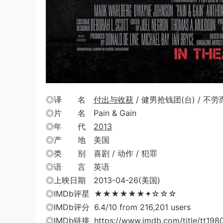
◎译 名
付出与收获
/ 健男抢钱团(台) / 不劳而祸
◎片 名 Pain & Gain
◎年 代
2013
◎产 地 美国
◎类 别 喜剧 / 动作 / 犯罪
◎语 言 英语
◎上映日期 2013-04-26(美国)
◎IMDb评星 ★★★★★★✦☆☆☆
◎IMDb评分 6.4/10 from 216,201 users
◎IMDb链接 https://www.imdb.com/title/tt198