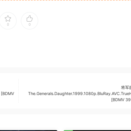
0
0
将军
1 [BDMV
The.Generals.Daughter.1999.1080p.BluRay.AVC.True
[BDMV 39