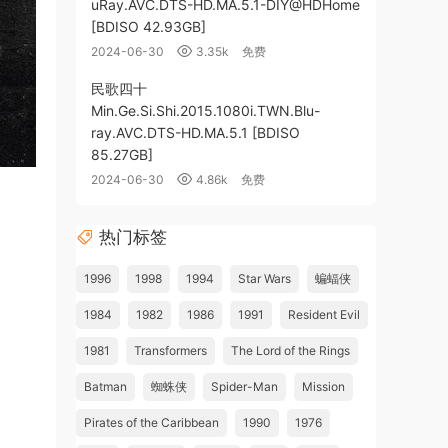
uRay.AVC.DTS-HD.MA.5.1-DIY@HDHome
[BDISO 42.93GB]
2024-06-30
3.35k
免费
民歌四十
Min.Ge.Si.Shi.2015.1080i.TWN.Blu-
ray.AVC.DTS-HD.MA.5.1 [BDISO
85.27GB]
2024-06-30
4.86k
免费
热门标签
1996
1998
1994
Star Wars
蝙蝠侠
1984
1982
1986
1991
Resident Evil
1981
Transformers
The Lord of the Rings
Batman
蜘蛛侠
Spider-Man
Mission
Pirates of the Caribbean
1990
1976