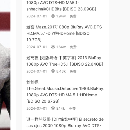
1080p AVC DTS-HD MA5.1-
shhaclm@CHDBits [BDISO 23.09GB]
2024-07-01
1.94w
免费
迷宫 Maze.2017.1080p.BluRay.AVC.DTS-
HD.MA.5.1-DiY@HDHome [BDISO
19.7GB]
2024-07-01
1.64w
免费
迷离夜 [港版粤语 中英字幕] 2013 BluRay
1080p AVC TrueHD5.1 [BDISO 22.64GB]
2024-07-01
8.43k
免费
妙妙探
The.Great.Mouse.Detective.1986.BluRay.
1080p.AVC.DTS-HD.MA.5.1-HDHome
[BDISO 20.67GB]
2024-07-01
8.14k
免费
谜一样的双眼 [DIY简繁中字] El secreto de
sus ojos 2009 1080p Blu-ray AVC DTS-