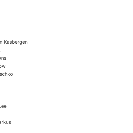
asbergen
k
ns
ow
chko
ee
rkus
y