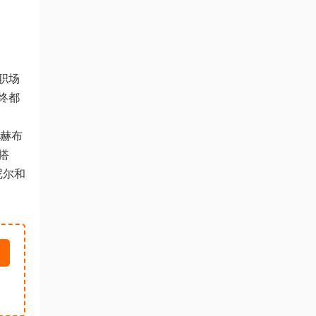
职场
终都
赫布
为搭
尼尔和