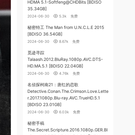
HDMA 5.1-Softfeng@CHDBits [BDISO
35.34GB]
2024-06-30
5.3k
免费
秘密特工 The Man from U.N.C.L.E 2015
[BDISO 36.54GB]
2024-06-30
8.67k
免费
觅迹寻踪
Talaash.2012.BluRay.1080p.AVC.DTS-
HD.MA.5.1 [BDISO 22.04GB]
2024-06-30
4.76k
免费
名侦探柯南21：唐红的恋歌
Detective.Conan.The.Crimson.Love.Lette
r.2017.1080p.Blu-ray.AVC.TrueHD.5.1
[BDISO 23.01GB]
2024-06-30
6.03k
免费
秘密手稿
The.Secret.Scripture.2016.1080p.GER.Bl