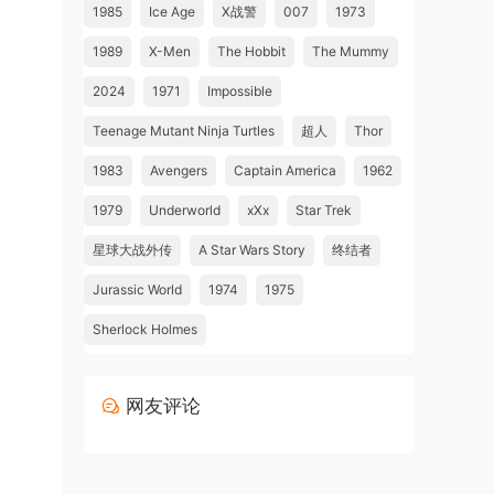
1985
Ice Age
X战警
007
1973
1989
X-Men
The Hobbit
The Mummy
2024
1971
Impossible
Teenage Mutant Ninja Turtles
超人
Thor
1983
Avengers
Captain America
1962
1979
Underworld
xXx
Star Trek
星球大战外传
A Star Wars Story
终结者
Jurassic World
1974
1975
Sherlock Holmes
网友评论