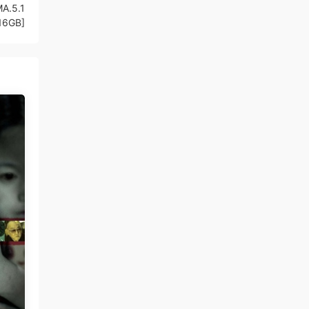
A.5.1
16GB]