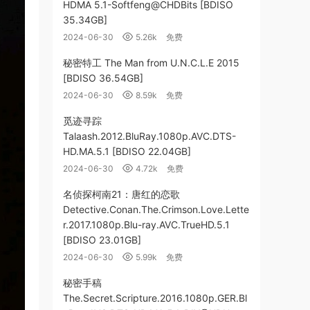
HDMA 5.1-Softfeng@CHDBits [BDISO
35.34GB]
2024-06-30
5.26k
免费
秘密特工 The Man from U.N.C.L.E 2015
[BDISO 36.54GB]
2024-06-30
8.59k
免费
觅迹寻踪
Talaash.2012.BluRay.1080p.AVC.DTS-
HD.MA.5.1 [BDISO 22.04GB]
2024-06-30
4.72k
免费
名侦探柯南21：唐红的恋歌
Detective.Conan.The.Crimson.Love.Lette
r.2017.1080p.Blu-ray.AVC.TrueHD.5.1
[BDISO 23.01GB]
2024-06-30
5.99k
免费
秘密手稿
The.Secret.Scripture.2016.1080p.GER.Bl