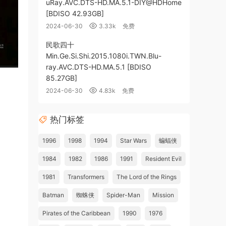
uRay.AVC.DTS-HD.MA.5.1-DIY@HDHome
[BDISO 42.93GB]
2024-06-30
3.33k
免费
民歌四十
Min.Ge.Si.Shi.2015.1080i.TWN.Blu-
ray.AVC.DTS-HD.MA.5.1 [BDISO
85.27GB]
2024-06-30
4.83k
免费
热门标签
1996
1998
1994
Star Wars
蝙蝠侠
1984
1982
1986
1991
Resident Evil
1981
Transformers
The Lord of the Rings
Batman
蜘蛛侠
Spider-Man
Mission
Pirates of the Caribbean
1990
1976