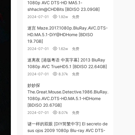
1080p AVC DTS-HD MA5.1-
shhaclm@CHDBits [BDISO 23.09GB]
2024-07-01
1.92w
免费
迷宫 Maze.2017.1080p.BluRay.AVC.DTS-
HD.MA.5.1-DiY@HDHome [BDISO
19.7GB]
2024-07-01
1.62w
免费
迷离夜 [港版粤语 中英字幕] 2013 BluRay
1080p AVC TrueHD5.1 [BDISO 22.64GB]
2024-07-01
8.37k
免费
妙妙探
The.Great.Mouse.Detective.1986.BluRay.
1080p.AVC.DTS-HD.MA.5.1-HDHome
[BDISO 20.67GB]
2024-07-01
8.07k
免费
谜一样的双眼 [DIY简繁中字] El secreto de
sus ojos 2009 1080p Blu-ray AVC DTS-