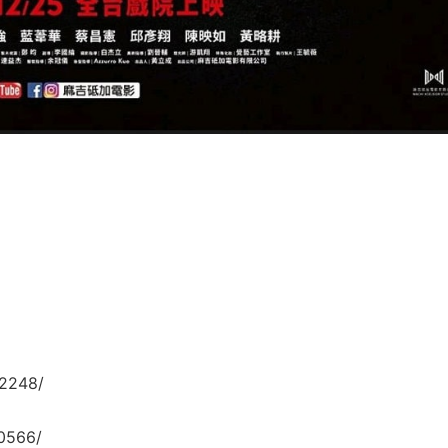
72248/
0566/