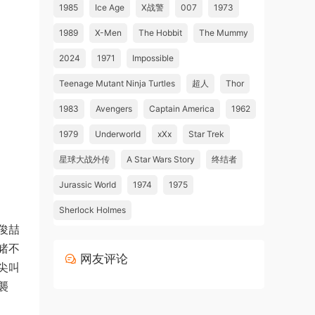
1985
Ice Age
X战警
007
1973
1989
X-Men
The Hobbit
The Mummy
2024
1971
Impossible
Teenage Mutant Ninja Turtles
超人
Thor
1983
Avengers
Captain America
1962
1979
Underworld
xXx
Star Trek
星球大战外传
A Star Wars Story
终结者
Jurassic World
1974
1975
Sherlock Holmes
俊喆
睹不
网友评论
尖叫
襲