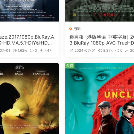
电影
e.2017.1080p.BluRay.A
迷离夜 [港版粤语 中英字幕] 2
S-HD.MA.5.1-DiY@HDHo
3 BluRay 1080p AVC TrueHD
ISO 19.7GB]
1 [BDISO 22.64GB]
07-01
1.62w
0
447
2024-07-01
8.37k
0
2
免费
免费