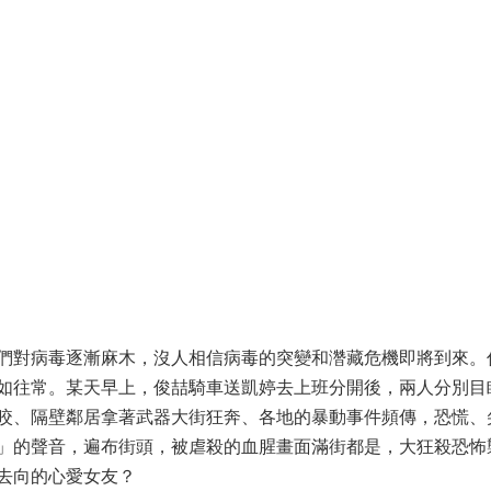
對病毒逐漸麻木，沒人相信病毒的突變和濳藏危機即將到來。
如往常。某天早上，俊喆騎車送凱婷去上班分開後，兩人分別目
咬、隔壁鄰居拿著武器大街狂奔、各地的暴動事件頻傳，恐慌、
」的聲音，遍布街頭，被虐殺的血腥畫面滿街都是，大狂殺恐怖
去向的心愛女友？