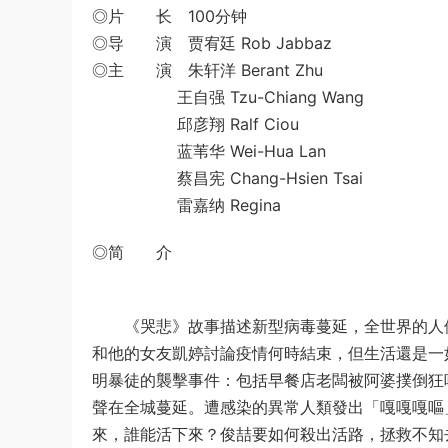
◎片 长 100分钟
◎导 演 贾宥廷 Rob Jabbaz
◎主 演 朱轩洋 Berant Zhu
王自强 Tzu-Chiang Wang
邱彦翔 Ralf Ciou
蓝苇华 Wei-Hua Lan
蔡昌宪 Chang-Hsien Tsai
雷嘉纳 Regina
◎简 介
《哭悲》故事描述新型病毒蔓延，全世界的人們
和他的女友凱婷討論疫情何時結束，但生活還是一
明暴徒的襲擊事件：包括早餐店老闆被阿婆撲倒狂
聲在全城蔓延。遭感染的異常人類發出「嘎嘎嘎嘔
來，誰能活下來？俊喆要如何殺出活路，拯救不知