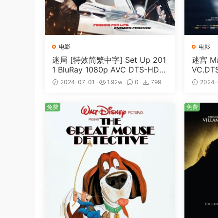
电影
电影
迷局 [特效简繁中字] Set Up 201
迷宫 Maz
1 BluRay 1080p AVC DTS-HD
VC.DT
MA5.1-shhaclm@CHDBits [BDI
me [BD
2024-07-01
1.92w
0
799
2024-
SO 23.09GB]
免费
免费
免费