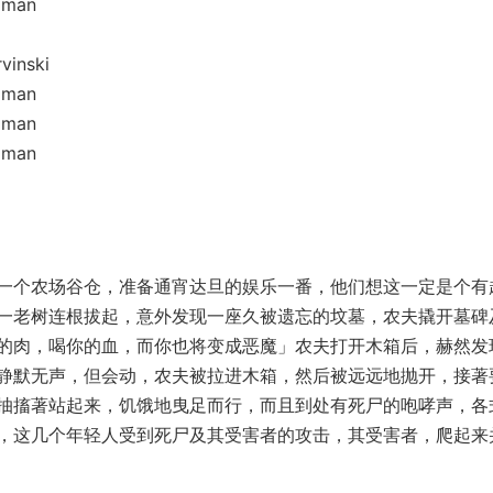
zman
inski
zman
zman
zman
个农场谷仓，准备通宵达旦的娱乐一番，他们想这一定是个有
一老树连根拔起，意外发现一座久被遗忘的坟墓，农夫撬开墓碑
的肉，喝你的血，而你也将变成恶魔」农夫打开木箱后，赫然发
静默无声，但会动，农夫被拉进木箱，然后被远远地抛开，接著
抽搐著站起来，饥饿地曳足而行，而且到处有死尸的咆哮声，各
，这几个年轻人受到死尸及其受害者的攻击，其受害者，爬起来