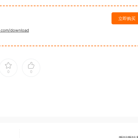
立即购买
.com/download
0
0
呖咕呖咕