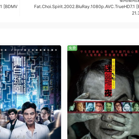
.1 [BDMV
Fat.Choi.Spirit.2002.BluRay.1080p.AVC.TrueHD7.1
21.
免费