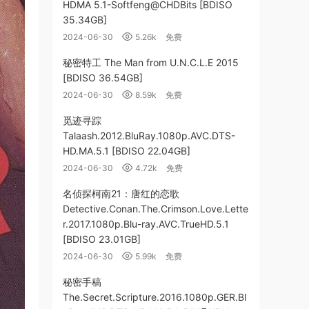
HDMA 5.1-Softfeng@CHDBits [BDISO
35.34GB]
2024-06-30
5.26k
免费
秘密特工 The Man from U.N.C.L.E 2015
[BDISO 36.54GB]
2024-06-30
8.59k
免费
觅迹寻踪
Talaash.2012.BluRay.1080p.AVC.DTS-
HD.MA.5.1 [BDISO 22.04GB]
2024-06-30
4.72k
免费
名侦探柯南21：唐红的恋歌
Detective.Conan.The.Crimson.Love.Lette
r.2017.1080p.Blu-ray.AVC.TrueHD.5.1
[BDISO 23.01GB]
2024-06-30
5.99k
免费
秘密手稿
The.Secret.Scripture.2016.1080p.GER.Bl