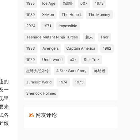
1985
Ice Age
X战警
007
1973
1989
X-Men
The Hobbit
The Mummy
2024
1971
Impossible
Teenage Mutant Ninja Turtles
超人
Thor
1983
Avengers
Captain America
1962
1979
Underworld
xXx
Star Trek
星球大战外传
A Star Wars Story
终结者
趣的
Jurassic World
1974
1975
及一
Sherlock Holmes
现里
要来
网友评论
式各
并饿