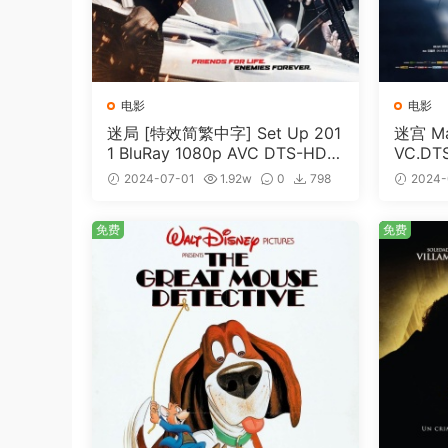
电影
电影
迷局 [特效简繁中字] Set Up 201
迷宫 Maz
1 BluRay 1080p AVC DTS-HD
VC.DT
MA5.1-shhaclm@CHDBits [BDI
me [BD
2024-07-01
1.92w
0
798
2024-
SO 23.09GB]
免费
免费
免费