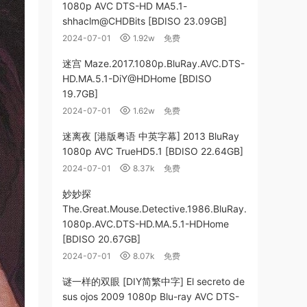
1080p AVC DTS-HD MA5.1-
shhaclm@CHDBits [BDISO 23.09GB]
2024-07-01
1.92w
免费
迷宫 Maze.2017.1080p.BluRay.AVC.DTS-
HD.MA.5.1-DiY@HDHome [BDISO
19.7GB]
2024-07-01
1.62w
免费
迷离夜 [港版粤语 中英字幕] 2013 BluRay
1080p AVC TrueHD5.1 [BDISO 22.64GB]
2024-07-01
8.37k
免费
妙妙探
The.Great.Mouse.Detective.1986.BluRay.
1080p.AVC.DTS-HD.MA.5.1-HDHome
[BDISO 20.67GB]
2024-07-01
8.07k
免费
谜一样的双眼 [DIY简繁中字] El secreto de
sus ojos 2009 1080p Blu-ray AVC DTS-