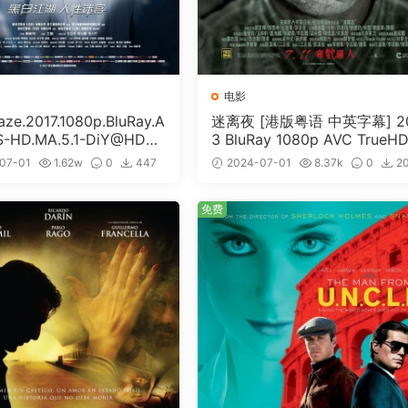
电影
e.2017.1080p.BluRay.A
迷离夜 [港版粤语 中英字幕] 2
S-HD.MA.5.1-DiY@HDHo
3 BluRay 1080p AVC TrueHD
ISO 19.7GB]
1 [BDISO 22.64GB]
07-01
1.62w
0
447
2024-07-01
8.37k
0
2
免费
免费