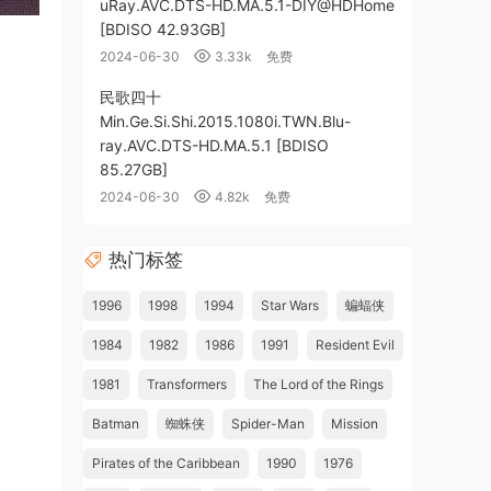
uRay.AVC.DTS-HD.MA.5.1-DIY@HDHome
[BDISO 42.93GB]
2024-06-30
3.33k
免费
民歌四十
Min.Ge.Si.Shi.2015.1080i.TWN.Blu-
ray.AVC.DTS-HD.MA.5.1 [BDISO
85.27GB]
2024-06-30
4.82k
免费
热门标签
1996
1998
1994
Star Wars
蝙蝠侠
1984
1982
1986
1991
Resident Evil
1981
Transformers
The Lord of the Rings
Batman
蜘蛛侠
Spider-Man
Mission
Pirates of the Caribbean
1990
1976