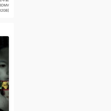
 [BDMV
32GB]