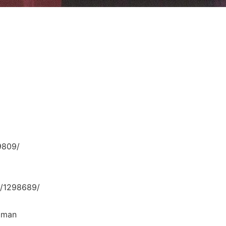
9809/
/1298689/
zman