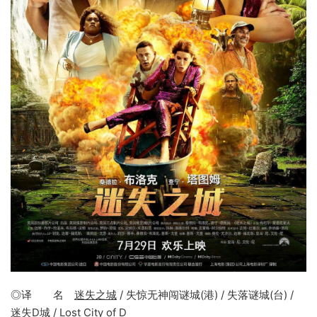
◎译 名
迷失之城
/ 失惊无神闯谜城(港) / 失落谜城(台) /
迷失D城 / Lost City of D