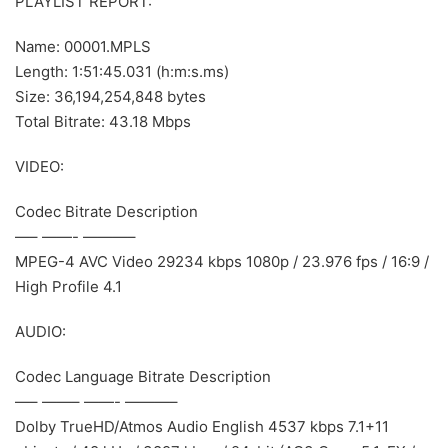
PLAYLIST REPORT:
Name: 00001.MPLS
Length: 1:51:45.031 (h:m:s.ms)
Size: 36,194,254,848 bytes
Total Bitrate: 43.18 Mbps
VIDEO:
Codec Bitrate Description
—– ——- ———–
MPEG-4 AVC Video 29234 kbps 1080p / 23.976 fps / 16:9 /
High Profile 4.1
AUDIO:
Codec Language Bitrate Description
—– ——– ——- ———–
Dolby TrueHD/Atmos Audio English 4537 kbps 7.1+11