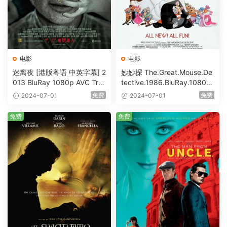
电影
电影
迷离夜 [港版粤语 中英字幕] 2
妙妙探 The.Great.Mouse.De
013 BluRay 1080p AVC Tru
tective.1986.BluRay.1080p.
eHD5.1 [BDISO 22.64GB]
AVC.DTS-HD.MA.5.1-HDHo
免费
免费
2024-07-01
2024-07-01
me [BDISO 20.67GB]
免费
免费