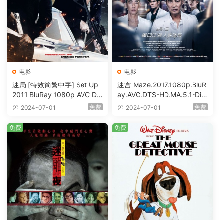
电影
电影
迷局 [特效简繁中字] Set Up
迷宫 Maze.2017.1080p.BluR
2011 BluRay 1080p AVC DT
ay.AVC.DTS-HD.MA.5.1-DiY
S-HD MA5.1-shhaclm@CHD
@HDHome [BDISO 19.7GB]
免费
免费
2024-07-01
2024-07-01
Bits [BDISO 23.09GB]
免费
免费