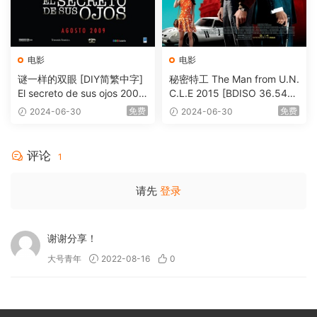
电影
电影
谜一样的双眼 [DIY简繁中字]
秘密特工 The Man from U.N.
El secreto de sus ojos 2009
C.L.E 2015 [BDISO 36.54G
1080p Blu-ray AVC DTS-HD
B]
免费
免费
2024-06-30
2024-06-30
MA 5.1-Softfeng@CHDBits
[BDISO 35.34GB]
评论
1
请先
登录
谢谢分享！
大号青年
2022-08-16
0