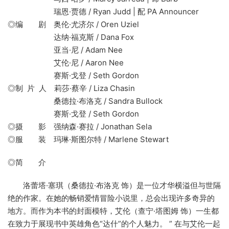
瑞恩·贾德 / Ryan Judd | 配 PA Announcer
◎编 剧 奥伦·尤济尔 / Oren Uziel
达纳·福克斯 / Dana Fox
亚当·尼 / Adam Nee
艾伦·尼 / Aaron Nee
赛斯·戈登 / Seth Gordon
◎制 片 人 莉莎·蔡辛 / Liza Chasin
桑德拉·布洛克 / Sandra Bullock
赛斯·戈登 / Seth Gordon
◎摄 影 强纳森·赛拉 / Jonathan Sela
◎服 装 玛琳·斯图尔特 / Marlene Stewart
◎简 介
洛蕾塔·塞琪（桑德拉·布洛克 饰）是一位才华横溢但与世隔
绝的作家。在她的畅销爱情冒险小说里，总会出现许多奇异的
地方。而作为本书的封面模特，艾伦（查宁·塔图姆 饰）一生都
在致力于展现书中英雄角色“达什”的个人魅力。 ” 在与艾伦一起