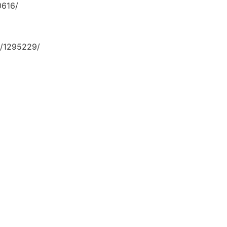
0616/
/1295229/