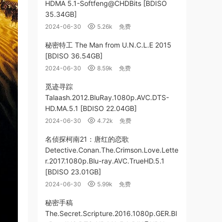
HDMA 5.1-Softfeng@CHDBits [BDISO
35.34GB]
2024-06-30
5.26k
免费
秘密特工 The Man from U.N.C.L.E 2015
[BDISO 36.54GB]
2024-06-30
8.59k
免费
觅迹寻踪
Talaash.2012.BluRay.1080p.AVC.DTS-
HD.MA.5.1 [BDISO 22.04GB]
2024-06-30
4.72k
免费
名侦探柯南21：唐红的恋歌
Detective.Conan.The.Crimson.Love.Lette
r.2017.1080p.Blu-ray.AVC.TrueHD.5.1
[BDISO 23.01GB]
2024-06-30
5.99k
免费
秘密手稿
The.Secret.Scripture.2016.1080p.GER.Bl