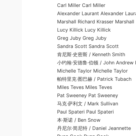
Carl Miller Carl Miller
Alexander Laurant Alexander Laura
Marshall Richard Krasser Marshall Ri
Lucy Killick Lucy Killick
Greg Juby Greg Juby
Sandra Scott Sandra Scott
肯尼斯·史密斯 / Kenneth Smith
小约翰·安德鲁·伯顿 / John Andrew Bert
Michelle Taylor Michelle Taylor
帕特里克·图巴赫 / Patrick Tubach
Miles Teves Miles Teves
Pat Sweeney Pat Sweeney
马克·萨利文 / Mark Sullivan
Paul Spateri Paul Spateri
本·斯诺 / Ben Snow
丹尼尔·简尼特 / Daniel Jeannette