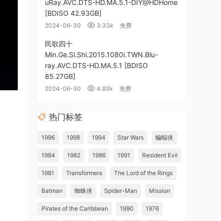
uRay.AVC.DTS-HD.MA.5.1-DIY@HDHome
[BDISO 42.93GB]
2024-06-30
3.33k
免费
民歌四十
Min.Ge.Si.Shi.2015.1080i.TWN.Blu-
ray.AVC.DTS-HD.MA.5.1 [BDISO
85.27GB]
2024-06-30
4.83k
免费
热门标签
1996
1998
1994
Star Wars
蝙蝠侠
1984
1982
1986
1991
Resident Evil
1981
Transformers
The Lord of the Rings
Batman
蜘蛛侠
Spider-Man
Mission
Pirates of the Caribbean
1990
1976