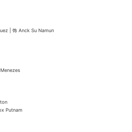
| 饰 Anck Su Namun
enezes
ton
Putnam