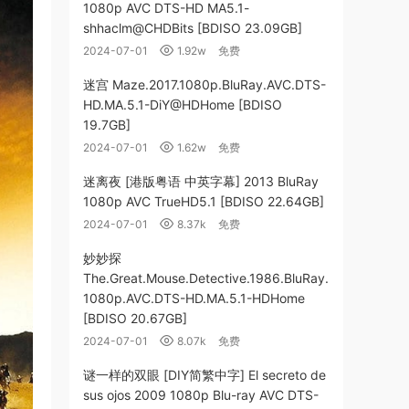
1080p AVC DTS-HD MA5.1-
shhaclm@CHDBits [BDISO 23.09GB]
2024-07-01
1.92w
免费
迷宫 Maze.2017.1080p.BluRay.AVC.DTS-
HD.MA.5.1-DiY@HDHome [BDISO
19.7GB]
2024-07-01
1.62w
免费
迷离夜 [港版粤语 中英字幕] 2013 BluRay
1080p AVC TrueHD5.1 [BDISO 22.64GB]
2024-07-01
8.37k
免费
妙妙探
The.Great.Mouse.Detective.1986.BluRay.
1080p.AVC.DTS-HD.MA.5.1-HDHome
[BDISO 20.67GB]
2024-07-01
8.07k
免费
谜一样的双眼 [DIY简繁中字] El secreto de
sus ojos 2009 1080p Blu-ray AVC DTS-