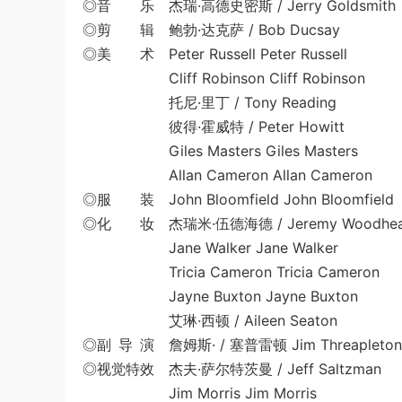
◎音 乐 杰瑞·高德史密斯 / Jerry Goldsmith
◎剪 辑 鲍勃·达克萨 / Bob Ducsay
◎美 术 Peter Russell Peter Russell
Cliff Robinson Cliff Robinson
托尼·里丁 / Tony Reading
彼得·霍威特 / Peter Howitt
Giles Masters Giles Masters
Allan Cameron Allan Cameron
◎服 装 John Bloomfield John Bloomfield
◎化 妆 杰瑞米·伍德海德 / Jeremy Woodhe
Jane Walker Jane Walker
Tricia Cameron Tricia Cameron
Jayne Buxton Jayne Buxton
艾琳·西顿 / Aileen Seaton
◎副 导 演 詹姆斯· / 塞普雷顿 Jim Threapleton
◎视觉特效 杰夫·萨尔特茨曼 / Jeff Saltzman
Jim Morris Jim Morris