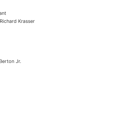
nt
chard Krasser
on Jr.