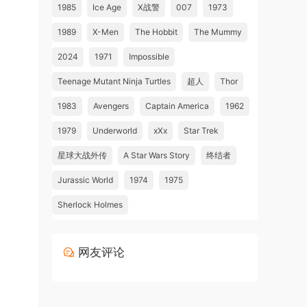
1985
Ice Age
X战警
007
1973
1989
X-Men
The Hobbit
The Mummy
2024
1971
Impossible
Teenage Mutant Ninja Turtles
超人
Thor
1983
Avengers
Captain America
1962
1979
Underworld
xXx
Star Trek
星球大战外传
A Star Wars Story
终结者
Jurassic World
1974
1975
Sherlock Holmes
网友评论