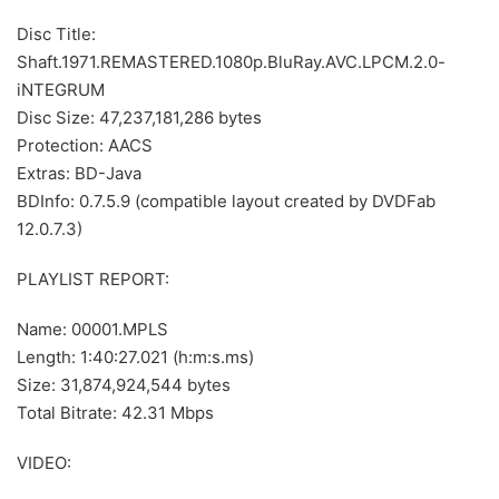
Disc Title:
Shaft.1971.REMASTERED.1080p.BluRay.AVC.LPCM.2.0-
iNTEGRUM
Disc Size: 47,237,181,286 bytes
Protection: AACS
Extras: BD-Java
BDInfo: 0.7.5.9 (compatible layout created by DVDFab
12.0.7.3)
PLAYLIST REPORT:
Name: 00001.MPLS
Length: 1:40:27.021 (h:m:s.ms)
Size: 31,874,924,544 bytes
Total Bitrate: 42.31 Mbps
VIDEO: