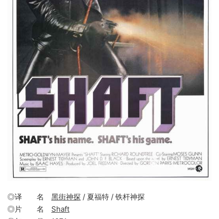
◎译 名
黑街神探
/ 夏福特 / 铁杆神探
◎片 名
Shaft