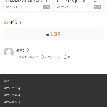
El secreto de sus ojos 2009
C.L.E 2015 [BDISO 36.54G
1080p Blu-ray AVC DTS-HD
B]
免费
免费
2024-06-30
2024-06-30
MA 5.1-Softfeng@CHDBits
[BDISO 35.34GB]
评论
1
请先
登录
谢谢分享
1233211234567
2022-10-23
0
归档
2024 年 7 月
2024 年 6 月
2024 年 5 月