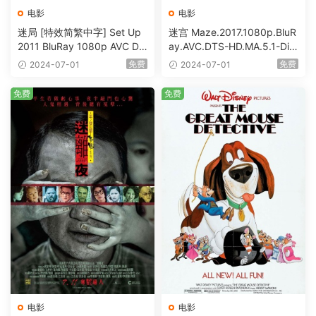
电影
电影
迷局 [特效简繁中字] Set Up
迷宫 Maze.2017.1080p.BluR
2011 BluRay 1080p AVC DT
ay.AVC.DTS-HD.MA.5.1-DiY
S-HD MA5.1-shhaclm@CHD
@HDHome [BDISO 19.7GB]
免费
免费
2024-07-01
2024-07-01
Bits [BDISO 23.09GB]
免费
免费
电影
电影