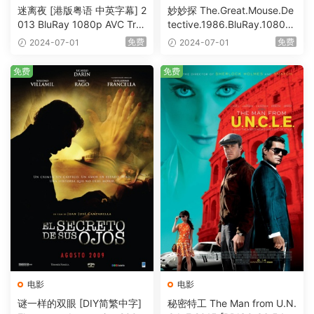
迷离夜 [港版粤语 中英字幕] 2
妙妙探 The.Great.Mouse.De
013 BluRay 1080p AVC Tru
tective.1986.BluRay.1080p.
eHD5.1 [BDISO 22.64GB]
AVC.DTS-HD.MA.5.1-HDHo
免费
免费
2024-07-01
2024-07-01
me [BDISO 20.67GB]
免费
免费
电影
电影
谜一样的双眼 [DIY简繁中字]
秘密特工 The Man from U.N.