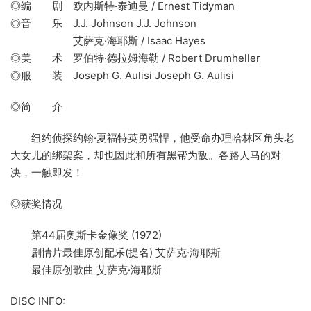
◎编 剧 欧内斯特·泰迪曼 / Ernest Tidyman
◎音 乐 J.J. Johnson J.J. Johnson
艾萨克·海耶斯 / Isaac Hayes
◎美 术 罗伯特·德拉姆海勒 / Robert Drumheller
◎服 装 Joseph G. Aulisi Joseph G. Aulisi
◎简 介
纽约侦探约翰·夏福特英勇强悍，他受命办理哈林区角头老
大女儿的绑架案，却也因此和所有黑帮为敌。各路人马的对
决，一触即发！
◎获奖情况
第44届奥斯卡金像奖 (1972)
剧情片最佳原创配乐(提名) 艾萨克·海耶斯
最佳原创歌曲 艾萨克·海耶斯
DISC INFO: