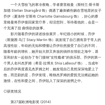
一个大雪纷飞的寒冷夜晚，学者赛里格曼（斯特兰·斯卡斯
加德 Stellan Skarsgård 饰）偶遇了遍体鳞伤躺在雪地里的女子
乔伊（夏洛特·甘斯布 Charlotte Gainsbourg 饰），好心的赛
里格曼将乔伊接回家里疗养，却没想到，等待着他的，会是一
个充满了扭 曲情欲的故事。
影片随着乔伊的讲述徐徐展开，年纪很小的时候，乔伊
（斯黛茜·马汀 Stacy Martin 饰）就发现了自己拥有异于常人的
高涨性欲，年幼的无知和懵懂让乔伊欣然接受了自己的不同，
随着年龄的增长，她开始大胆又奔放的徜徉在情欲之海中，甚
至和好友一起创办了专门接纳“女性瘾者”的俱乐部。乔伊的第一
个男人名叫杰罗姆（希亚·拉博夫 Shia LaBeouf 饰），当成年
后的乔伊再度遇见杰罗姆之时，她发现自己竟然深深地爱上了
他，而悲剧的是，乔伊发现，唯独杰罗姆的爱抚无法燃起她的
激情，在性和爱之间，乔伊陷入了深深的迷惘之中。
◎获奖情况
第27届欧洲电影奖 (2014)