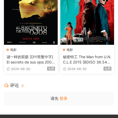
电影
电影
谜一样的双眼 [DIY简繁中字]
秘密特工 The Man from U.N.
El secreto de sus ojos 2009
C.L.E 2015 [BDISO 36.54G
1080p Blu-ray AVC DTS-HD
B]
免费
免费
2024-06-30
2024-06-30
MA 5.1-Softfeng@CHDBits
[BDISO 35.34GB]
评论
0
请先
登录