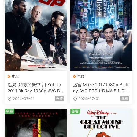
电影
电影
迷局 [特效简繁中字] Set Up
迷宫 Maze.2017.1080p.BluR
2011 BluRay 1080p AVC DT
ay.AVC.DTS-HD.MA.5.1-DiY
S-HD MA5.1-shhaclm@CHD
@HDHome [BDISO 19.7GB]
免费
免费
2024-07-01
2024-07-01
Bits [BDISO 23.09GB]
免费
免费