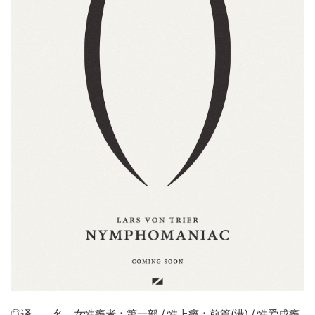
◎译 名
女性瘾者
：
第一部
/ 性上瘾：前篇(港) / 性爱成瘾