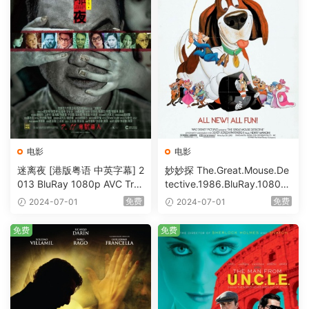
电影
电影
迷离夜 [港版粤语 中英字幕] 2
妙妙探 The.Great.Mouse.De
013 BluRay 1080p AVC Tru
tective.1986.BluRay.1080p.
eHD5.1 [BDISO 22.64GB]
AVC.DTS-HD.MA.5.1-HDHo
免费
免费
2024-07-01
2024-07-01
me [BDISO 20.67GB]
免费
免费