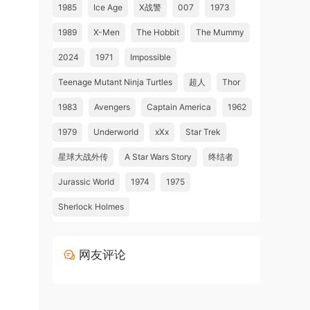
1985
Ice Age
X战警
007
1973
1989
X-Men
The Hobbit
The Mummy
2024
1971
Impossible
Teenage Mutant Ninja Turtles
超人
Thor
1983
Avengers
Captain America
1962
1979
Underworld
xXx
Star Trek
星球大战外传
A Star Wars Story
终结者
Jurassic World
1974
1975
Sherlock Holmes
网友评论