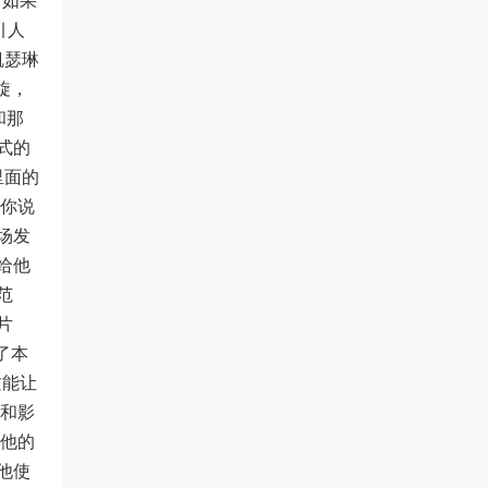
。如果
引人
凯瑟琳
旋，
和那
式的
里面的
道你说
场发
给他
范
片
了本
这能让
事和影
和他的
他使