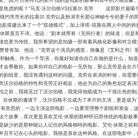
奖。因为’吕美特式的影片’指的是电影的叙事和其中的人物形象
是焦虑的呢？”马克·沃尔伯格VS拉塞尔·克劳 这部影片最吸
演纽约市市长的拉塞尔·克劳以及扮演市长那位神秘兮兮的妻子的
电影搭建出来了一个”双雄模式”，加上泽塔-琼斯在两人中间的斡
·休斯直言不讳。他说：”剧本就带有《无间行者》的味道，但是
接也更为传统。我所希望的是拍摄一部有着风格化影像和对立模
赞誉有加。他说：”克劳这个演员的感觉，很像是《艾利之书》
觉和触角。作为一个导演，你最好知道你自己在做的是什么，知
才会尊敬你。如果你对自己的电影一无所知，那么克劳是会在片
的剧组里，我没有遇到这样的问题。克劳在表演的时候，你需要
而沃尔伯格的特性和克劳正好相反，他会为自己的角色划定表演
拍之前，我就见过了沃尔伯格，我觉得他能成为一个很出色的制
 在休斯的邀请下，沃尔伯格不仅成为了本片的主演，更是成为
挺有意思的，一边主演这部电影，一边要管理整个剧组和资金，
这个故事，其次更是喜欢艾伦·休斯的那种怀旧而传统的电影叙
是缺少的是那种能让人记住的风格独特的电影。艾伦·休斯之前
并且牢记在心头的电影。我很是喜欢这种风格。在这部电影中，