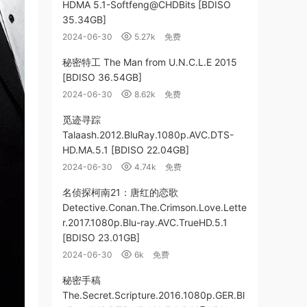
HDMA 5.1-Softfeng@CHDBits [BDISO
35.34GB]
2024-06-30
5.27k
免费
秘密特工 The Man from U.N.C.L.E 2015
[BDISO 36.54GB]
2024-06-30
8.62k
免费
觅迹寻踪
Talaash.2012.BluRay.1080p.AVC.DTS-
HD.MA.5.1 [BDISO 22.04GB]
2024-06-30
4.74k
免费
名侦探柯南21：唐红的恋歌
Detective.Conan.The.Crimson.Love.Lette
r.2017.1080p.Blu-ray.AVC.TrueHD.5.1
[BDISO 23.01GB]
2024-06-30
6k
免费
秘密手稿
The.Secret.Scripture.2016.1080p.GER.Bl