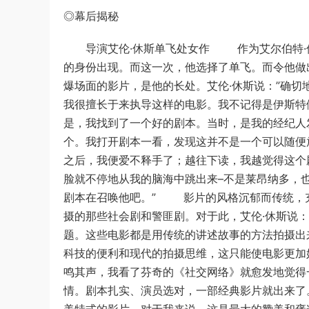
◎幕后揭秘
导演艾伦·休斯单飞处女作 作为艾尔伯特·休
的身份出现。而这一次，他选择了单飞。而令他做
爆场面的影片，是他的长处。艾伦·休斯说：”确
我很擅长于来执导这样的电影。我不记得是伊斯特
是，我找到了一个好的剧本。当时，是我的经纪人
个。我打开剧本一看，发现这并不是一个可以随便
之后，我便爱不释手了；越往下读，我越觉得这个
脸就不停地从我的脑海中跳出来–不是莱昂纳多，
剧本在召唤他吧。” 影片的风格沉郁而传统，充
摄的那些社会剧和警匪剧。对于此，艾伦·休斯说：
题。这些电影都是用传统的讲述故事的方法拍摄出
科技的便利和现代的拍摄思维，这只能使电影更加
鸣其声，我看了芬奇的《社交网络》就愈发地觉得
情。剧本扎实、演员选对，一部经典影片就出来了