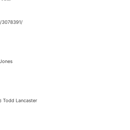
/3078391/
ones
dd Lancaster