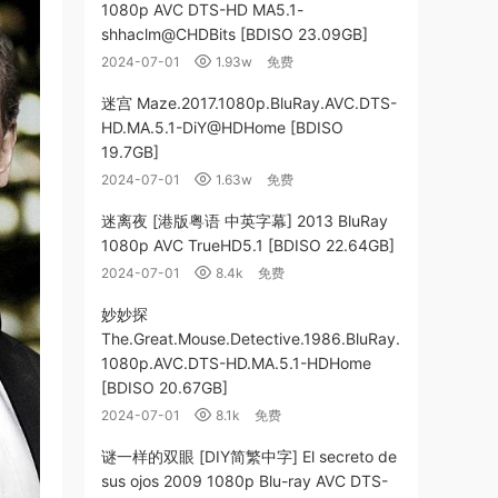
1080p AVC DTS-HD MA5.1-
shhaclm@CHDBits [BDISO 23.09GB]
2024-07-01
1.93w
免费
迷宫 Maze.2017.1080p.BluRay.AVC.DTS-
HD.MA.5.1-DiY@HDHome [BDISO
19.7GB]
2024-07-01
1.63w
免费
迷离夜 [港版粤语 中英字幕] 2013 BluRay
1080p AVC TrueHD5.1 [BDISO 22.64GB]
2024-07-01
8.4k
免费
妙妙探
The.Great.Mouse.Detective.1986.BluRay.
1080p.AVC.DTS-HD.MA.5.1-HDHome
[BDISO 20.67GB]
2024-07-01
8.1k
免费
谜一样的双眼 [DIY简繁中字] El secreto de
sus ojos 2009 1080p Blu-ray AVC DTS-