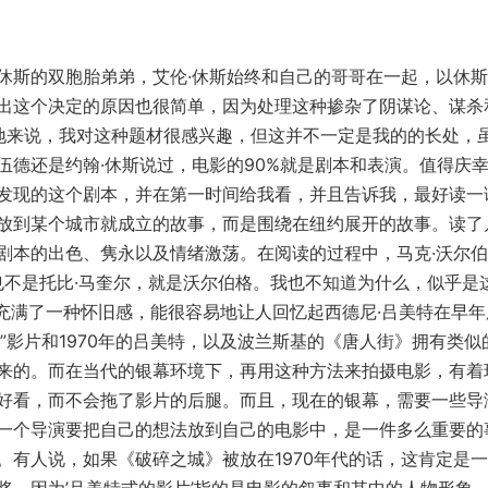
斯的双胞胎弟弟，艾伦·休斯始终和自己的哥哥在一起，以休斯
出这个决定的原因也很简单，因为处理这种掺杂了阴谋论、谋杀
切地来说，我对这种题材很感兴趣，但这并不一定是我的的长处，
伍德还是约翰·休斯说过，电影的90%就是剧本和表演。值得庆
发现的这个剧本，并在第一时间给我看，并且告诉我，最好读一
放到某个城市就成立的故事，而是围绕在纽约展开的故事。读了
剧本的出色、隽永以及情绪激荡。在阅读的过程中，马克·沃尔
也不是托比·马奎尔，就是沃尔伯格。我也不知道为什么，似乎是
满了一种怀旧感，能很容易地让人回忆起西德尼·吕美特在早年
”影片和1970年的吕美特，以及波兰斯基的《唐人街》拥有类似
来的。而在当代的银幕环境下，再用这种方法来拍摄电影，有着
好看，而不会拖了影片的后腿。而且，现在的银幕，需要一些导
一个导演要把自己的想法放到自己的电影中，是一件多么重要的
。有人说，如果《破碎之城》被放在1970年代的话，这肯定是