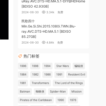
uRay.AVC.DTS-HD.MA.5.1-DIY@HDHome
[BDISO 42.93GB]
2024-06-30
3.34k
免费
民歌四十
Min.Ge.Si.Shi.2015.1080i.TWN.Blu-
ray.AVC.DTS-HD.MA.5.1 [BDISO
85.27GB]
2024-06-30
4.84k
免费
热门标签
1996
1998
1994
Star Wars
蝙蝠侠
1984
1982
1986
1991
Resident Evil
1981
Transformers
The Lord of the Rings
Batman
蜘蛛侠
Spider-Man
Mission
Pirates of the Caribbean
1990
1976