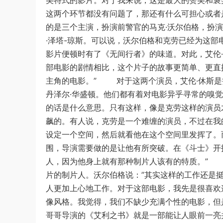
美特式的影片。对于我来说，这是最大的赞美和褒
这两个环节都没有问题了，那还有什么可担心或者
的是三个主演，扮演前警官的马克·沃尔伯格，扮
·泽塔-琼斯。可以说，沃尔伯格和克劳已经为这部
影片便顿时有了《无间行者》的味道。对此，艾伦
部电影的剧情相比，这个片子的故事更简单、更直
主角的电影。” 对于这两个演员，艾伦·休斯是
丹泽尔·华盛顿。他们都有着对电影异乎寻常的嗅
的话是什么意思。只有这样，像是克劳这样的演员
飙的。有人说，克劳是一个难缠的演员，不过在我
设定一个空间，然后就看他在这个空间里发挥了。
围，导演需要做的是让他有所突破。在《斗士》开
人，因为他身上就有那种制片人该有的特质。”
片的制片人。沃尔伯格说：”其实这样的工作还是
人更加上心地工作。对于这部电影，我先是很喜欢
像风格。我觉得，我们不缺少充满个性的电影，但
哥哥导演的《艾利之书》就是一部能让人眼前一亮