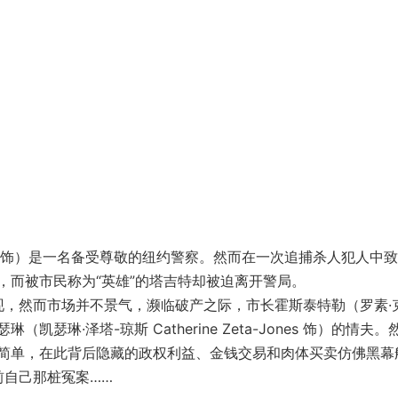
erg 饰）是一名备受尊敬的纽约警察。然而在一次追捕杀人犯人中
，而被市民称为“英雄”的塔吉特却被迫离开警局。
，然而市场并不景气，濒临破产之际，市长霍斯泰特勒（罗素·
琳（凯瑟琳·泽塔-琼斯 Catherine Zeta-Jones 饰）的情夫。
简单，在此背后隐藏的政权利益、金钱交易和肉体买卖仿佛黑幕
前自己那桩冤案……