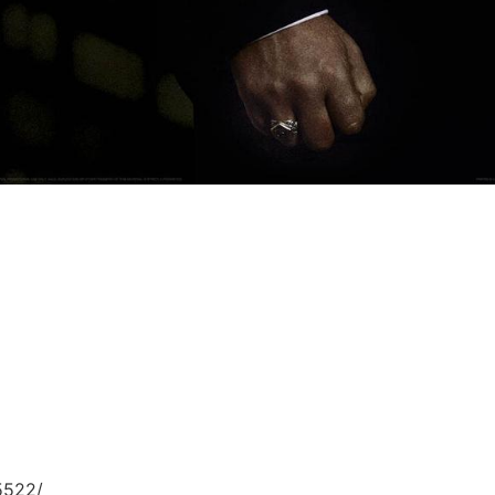
5522/