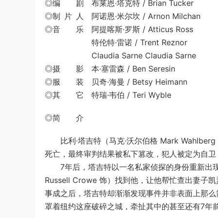
◎编 剧 布莱恩·塔克特 / Brian Tucker
◎制 片 人 阿诺恩·米尔坎 / Arnon Milchan
◎音 乐 阿提喀斯·罗斯 / Atticus Ross
特伦特·雷诺 / Trent Reznor
Claudia Sarne Claudia Sarne
◎摄 影 本·塞雷森 / Ben Seresin
◎服 装 贝奇·海曼 / Betsy Heimann
◎其 它 特瑞·韦伯 / Teri Wyble
◎简 介
比利·塔吉特（马克·沃尔伯格 Mark Wahlb
死亡，最终审判结果被私下篡改，犯人被定为自卫
7年后，塔吉特以一名私家侦探的身份重新出现
Russell Crowe 饰）找到他，让他帮忙查出妻子凯瑟
事成之后，塔吉特却渐渐发现事件并非表面上那么
罩着纽约这座破碎之城，牵扯其中的甚至还有7年