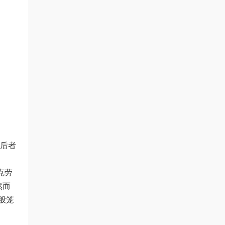
致后者
克劳
然而
般笼