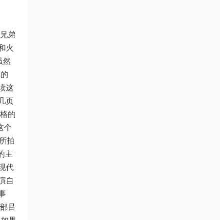
兄弟
和火
虽然
幸的
读这
几页
伯格的
这个
所拍
的主
现代
演自
事
一部吕