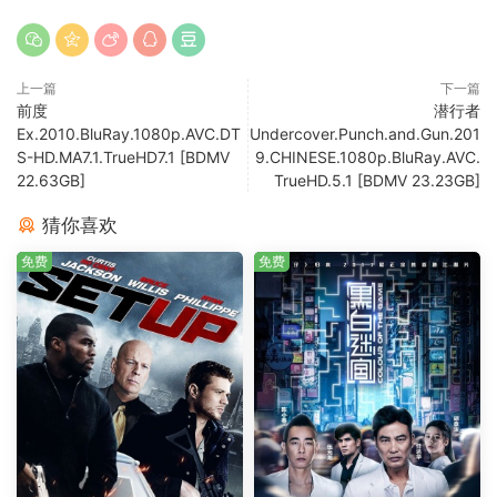
上一篇
下一篇
前度
潜行者
Ex.2010.BluRay.1080p.AVC.DT
Undercover.Punch.and.Gun.201
S-HD.MA7.1.TrueHD7.1 [BDMV
9.CHINESE.1080p.BluRay.AVC.
22.63GB]
TrueHD.5.1 [BDMV 23.23GB]
猜你喜欢
免费
免费