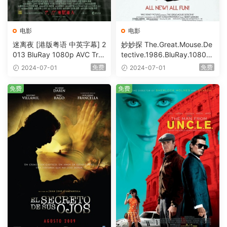
电影
电影
迷离夜 [港版粤语 中英字幕] 2
妙妙探 The.Great.Mouse.De
013 BluRay 1080p AVC Tru
tective.1986.BluRay.1080p.
eHD5.1 [BDISO 22.64GB]
AVC.DTS-HD.MA.5.1-HDHo
免费
免费
2024-07-01
2024-07-01
me [BDISO 20.67GB]
免费
免费