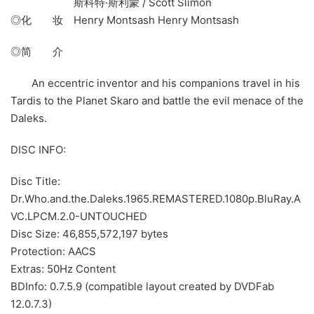
斯科特·斯利蒙 / Scott Slimon
◎化 妆 Henry Montsash Henry Montsash
◎简 介
An eccentric inventor and his companions travel in his
Tardis to the Planet Skaro and battle the evil menace of the
Daleks.
DISC INFO:
Disc Title:
Dr.Who.and.the.Daleks.1965.REMASTERED.1080p.BluRay.A
VC.LPCM.2.0-UNTOUCHED
Disc Size: 46,855,572,197 bytes
Protection: AACS
Extras: 50Hz Content
BDInfo: 0.7.5.9 (compatible layout created by DVDFab
12.0.7.3)