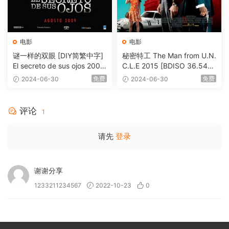
电影
电影
谜一样的双眼 [DIY简繁中字]
秘密特工 The Man from U.N.
El secreto de sus ojos 2009
C.L.E 2015 [BDISO 36.54G
1080p Blu-ray AVC DTS-HD
B]
免费
免费
2024-06-30
2024-06-30
MA 5.1-Softfeng@CHDBits
[BDISO 35.34GB]
评论
1
请先
登录
谢谢分享
1233211234567
2022-10-23
0