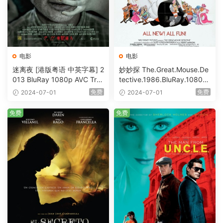
电影
电影
迷离夜 [港版粤语 中英字幕] 2
妙妙探 The.Great.Mouse.De
013 BluRay 1080p AVC Tru
tective.1986.BluRay.1080p.
eHD5.1 [BDISO 22.64GB]
AVC.DTS-HD.MA.5.1-HDHo
免费
免费
2024-07-01
2024-07-01
me [BDISO 20.67GB]
免费
免费