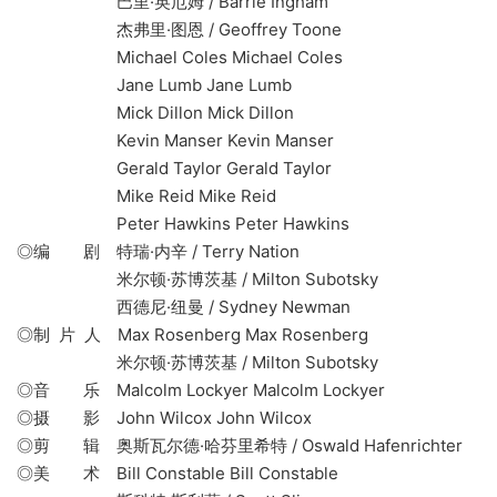
巴里·英厄姆 / Barrie Ingham
杰弗里·图恩 / Geoffrey Toone
Michael Coles Michael Coles
Jane Lumb Jane Lumb
Mick Dillon Mick Dillon
Kevin Manser Kevin Manser
Gerald Taylor Gerald Taylor
Mike Reid Mike Reid
Peter Hawkins Peter Hawkins
◎编 剧 特瑞·内辛 / Terry Nation
米尔顿·苏博茨基 / Milton Subotsky
西德尼·纽曼 / Sydney Newman
◎制 片 人 Max Rosenberg Max Rosenberg
米尔顿·苏博茨基 / Milton Subotsky
◎音 乐 Malcolm Lockyer Malcolm Lockyer
◎摄 影 John Wilcox John Wilcox
◎剪 辑 奥斯瓦尔德·哈芬里希特 / Oswald Hafenrichter
◎美 术 Bill Constable Bill Constable