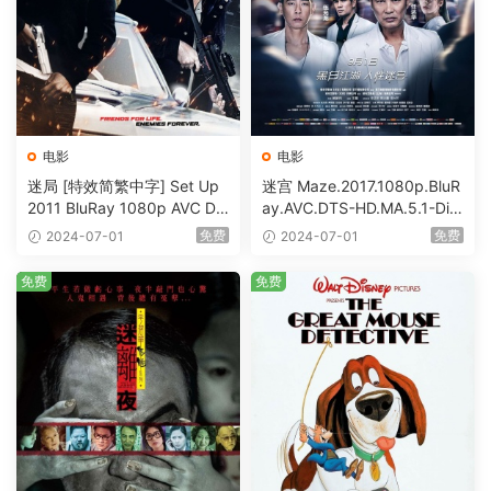
电影
电影
迷局 [特效简繁中字] Set Up
迷宫 Maze.2017.1080p.BluR
2011 BluRay 1080p AVC DT
ay.AVC.DTS-HD.MA.5.1-DiY
S-HD MA5.1-shhaclm@CHD
@HDHome [BDISO 19.7GB]
免费
免费
2024-07-01
2024-07-01
Bits [BDISO 23.09GB]
免费
免费