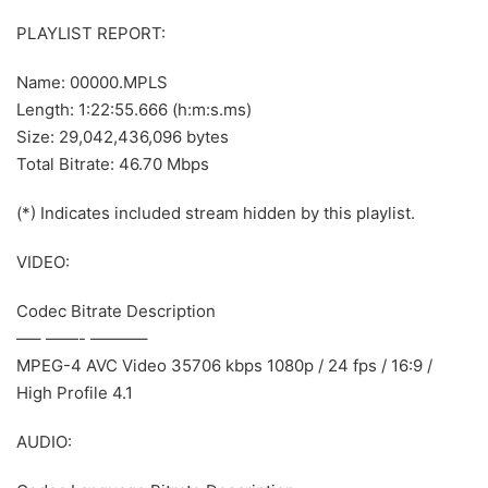
PLAYLIST REPORT:
Name: 00000.MPLS
Length: 1:22:55.666 (h:m:s.ms)
Size: 29,042,436,096 bytes
Total Bitrate: 46.70 Mbps
(*) Indicates included stream hidden by this playlist.
VIDEO:
Codec Bitrate Description
—– ——- ———–
MPEG-4 AVC Video 35706 kbps 1080p / 24 fps / 16:9 /
High Profile 4.1
AUDIO: