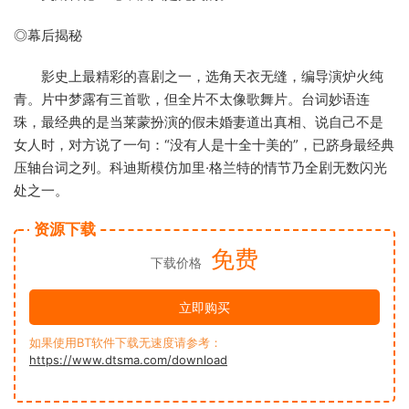
◎幕后揭秘
影史上最精彩的喜剧之一，选角天衣无缝，编导演炉火纯
青。片中梦露有三首歌，但全片不太像歌舞片。台词妙语连
珠，最经典的是当莱蒙扮演的假未婚妻道出真相、说自己不是
女人时，对方说了一句：“没有人是十全十美的”，已跻身最经典
压轴台词之列。科迪斯模仿加里·格兰特的情节乃全剧无数闪光
处之一。
资源下载
免费
下载价格
立即购买
如果使用BT软件下载无速度请参考：
https://www.dtsma.com/download