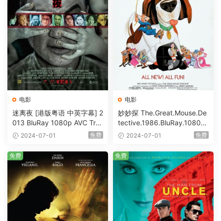
电影
电影
迷离夜 [港版粤语 中英字幕] 2
妙妙探 The.Great.Mouse.De
013 BluRay 1080p AVC Tru
tective.1986.BluRay.1080p.
eHD5.1 [BDISO 22.64GB]
AVC.DTS-HD.MA.5.1-HDHo
免费
免费
2024-07-01
2024-07-01
me [BDISO 20.67GB]
免费
免费