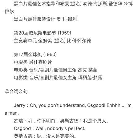
黑白片最佳艺术指导和布景(提名) 泰德·海沃斯,爱德华·G·博
伊尔
黑白片最佳服装设计 奥里-凯利
第20届威尼斯电影节 (1959)
主竞赛单元 金狮奖 (提名) 比利·怀尔德
第17届金球奖 (1960)
电影类 最佳喜剧片
电影类 音乐/喜剧片最佳男主角 杰克·莱蒙
电影类 音乐/喜剧片最佳女主角 玛丽莲·梦露
◎台词金句
Jerry：Oh, you don’t understand, Osgood! Ehhhh… I’m
a man.
杰瑞：哦，你不明白，奥斯古德！我是个男人。
Osgood：Well, nobody’s perfect.
奥斯古德：嗯，没人是完美的。