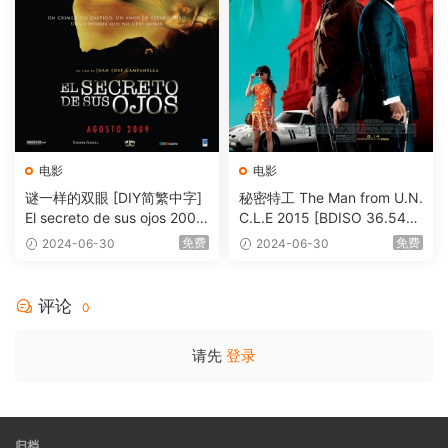
电影
电影
谜一样的双眼 [DIY简繁中字]
秘密特工 The Man from U.N.
El secreto de sus ojos 2009
C.L.E 2015 [BDISO 36.54G
1080p Blu-ray AVC DTS-HD
B]
免费
免费
2024-06-30
2024-06-30
MA 5.1-Softfeng@CHDBits
[BDISO 35.34GB]
评论
0
请先
登录
归档