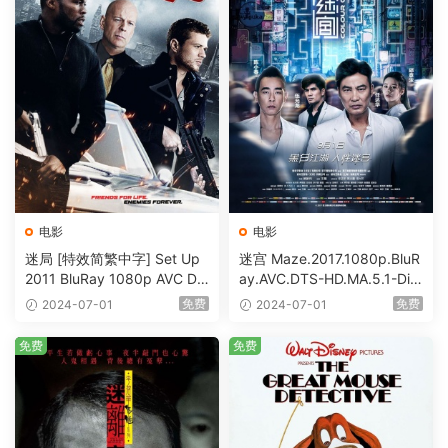
电影
电影
迷局 [特效简繁中字] Set Up
迷宫 Maze.2017.1080p.BluR
2011 BluRay 1080p AVC DT
ay.AVC.DTS-HD.MA.5.1-DiY
S-HD MA5.1-shhaclm@CHD
@HDHome [BDISO 19.7GB]
免费
免费
2024-07-01
2024-07-01
Bits [BDISO 23.09GB]
免费
免费