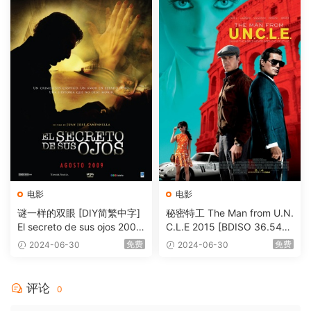
电影
电影
谜一样的双眼 [DIY简繁中字]
秘密特工 The Man from U.N.
El secreto de sus ojos 2009
C.L.E 2015 [BDISO 36.54G
1080p Blu-ray AVC DTS-HD
B]
免费
免费
2024-06-30
2024-06-30
MA 5.1-Softfeng@CHDBits
[BDISO 35.34GB]
评论
0