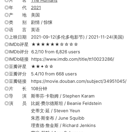
◎片 名
The Humans
◎年 代
2021
◎产 地 美国
◎类 别 剧情 / 惊悚
◎语 言 英语
◎上映日期 2021-09-12(多伦多电影节) / 2021-11-24(美国)
◎IMDb评星 ★★★★★★☆☆☆☆
◎IMDb评分 6.2/10 from 6,826 users
◎IMDb链接 https://www.imdb.com/title/tt10023286/
◎豆瓣评星 ★★✦☆☆
◎豆瓣评分 5.4/10 from 668 users
◎豆瓣链接 https://movie.douban.com/subject/34951045/
◎片 长 108分钟
◎导 演 斯蒂芬·卡勒姆 / Stephen Karam
◎演 员 比妮·费尔德斯坦 / Beanie Feldstein
史蒂文·延 / Steven Yeun
朱恩·斯奎布 / June Squibb
理查德·詹金斯 / Richard Jenkins