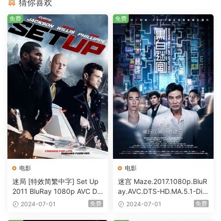
猜你喜欢
免费
免费
电影
电影
迷局 [特效简繁中字] Set Up
迷宫 Maze.2017.1080p.BluR
2011 BluRay 1080p AVC DT
ay.AVC.DTS-HD.MA.5.1-DiY
S-HD MA5.1-shhaclm@CHD
@HDHome [BDISO 19.7GB]
免费
免费
2024-07-01
2024-07-01
Bits [BDISO 23.09GB]