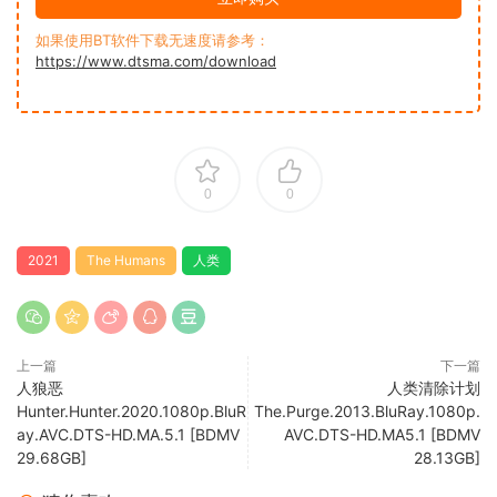
如果使用BT软件下载无速度请参考：
https://www.dtsma.com/download
0
0
2021
The Humans
人类
上一篇
下一篇
人狼恶
人类清除计划
Hunter.Hunter.2020.1080p.BluR
The.Purge.2013.BluRay.1080p.
ay.AVC.DTS-HD.MA.5.1 [BDMV
AVC.DTS-HD.MA5.1 [BDMV
29.68GB]
28.13GB]