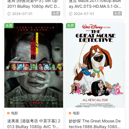
迷局 [特效简繁中字] Set Up
迷宫 Maze.2017.1080p.BluR
2011 BluRay 1080p AVC DT
ay.AVC.DTS-HD.MA.5.1-DiY
S-HD MA5.1-shhaclm@CHD
@HDHome [BDISO 19.7GB]
免费
免费
2024-07-01
2024-07-01
Bits [BDISO 23.09GB]
免费
免费
电影
电影
迷离夜 [港版粤语 中英字幕] 2
妙妙探 The.Great.Mouse.De
013 BluRay 1080p AVC Tru
tective.1986.BluRay.1080p.