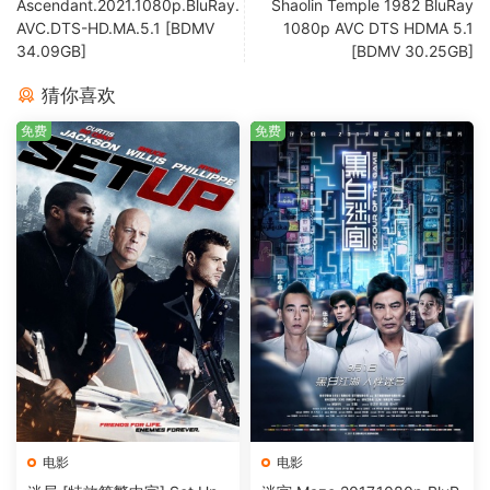
Ascendant.2021.1080p.BluRay.
Shaolin Temple 1982 BluRay
AVC.DTS-HD.MA.5.1 [BDMV
1080p AVC DTS HDMA 5.1
34.09GB]
[BDMV 30.25GB]
猜你喜欢
免费
免费
电影
电影