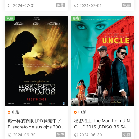
eHD5.1 [BDISO 22.64GB]
AVC.DTS-HD.MA.5.1-HDHo
免费
免费
2024-07-01
2024-07-01
me [BDISO 20.67GB]
免费
免费
电影
电影
谜一样的双眼 [DIY简繁中字]
秘密特工 The Man from U.N.
El secreto de sus ojos 2009
C.L.E 2015 [BDISO 36.54G
1080p Blu-ray AVC DTS-HD
B]
免费
免费
2024-06-30
2024-06-30