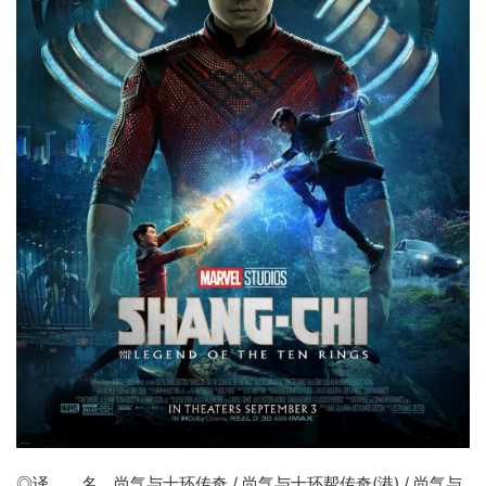
◎译 名
尚气与十环传奇
/ 尚气与十环帮传奇(港) / 尚气与