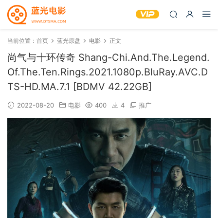
当前位置：
首页
蓝光原盘
电影
正文
尚气与十环传奇 Shang-Chi.And.The.Legend.
Of.The.Ten.Rings.2021.1080p.BluRay.AVC.D
TS-HD.MA.7.1 [BDMV 42.22GB]
2022-08-20
电影
400
4
推广