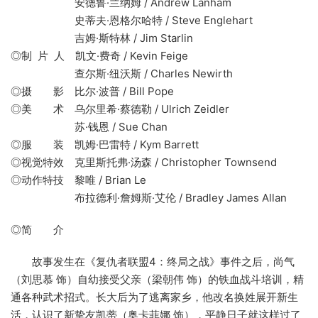
安德鲁·兰纳姆 / Andrew Lanham
史蒂夫·恩格尔哈特 / Steve Englehart
吉姆·斯特林 / Jim Starlin
◎制 片 人 凯文·费奇 / Kevin Feige
查尔斯·纽沃斯 / Charles Newirth
◎摄 影 比尔·波普 / Bill Pope
◎美 术 乌尔里希·蔡德勒 / Ulrich Zeidler
苏·钱恩 / Sue Chan
◎服 装 凯姆·巴雷特 / Kym Barrett
◎视觉特效 克里斯托弗·汤森 / Christopher Townsend
◎动作特技 黎唯 / Brian Le
布拉德利·詹姆斯·艾伦 / Bradley James Allan
◎简 介
故事发生在《复仇者联盟4：终局之战》事件之后，尚气
（刘思慕 饰）自幼接受父亲（梁朝伟 饰）的铁血战斗培训，精
通各种武术招式。长大后为了逃离家乡，他改名换姓展开新生
活，认识了新挚友凯蒂（奥卡菲娜 饰），平静日子就这样过了