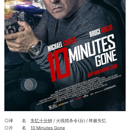
◎译 名
失忆十分钟
/ 火线猎杀令(台) / 终极失忆
◎片 名
10 Minutes Gone