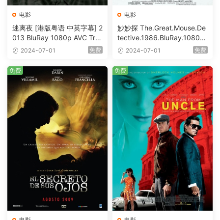
电影
电影
迷离夜 [港版粤语 中英字幕] 2
妙妙探 The.Great.Mouse.De
013 BluRay 1080p AVC Tru
tective.1986.BluRay.1080p.
eHD5.1 [BDISO 22.64GB]
AVC.DTS-HD.MA.5.1-HDHo
免费
免费
2024-07-01
2024-07-01
me [BDISO 20.67GB]
免费
免费
电影
电影