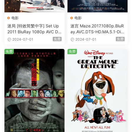
电影
电影
迷局 [特效简繁中字] Set Up
迷宫 Maze.2017.1080p.BluR
2011 BluRay 1080p AVC DT
ay.AVC.DTS-HD.MA.5.1-DiY
S-HD MA5.1-shhaclm@CHD
@HDHome [BDISO 19.7GB]
免费
免费
2024-07-01
2024-07-01
Bits [BDISO 23.09GB]
免费
免费