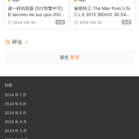
谜一样的双眼 [DIY简繁中字]
秘密特工 The Man from U.N.
El secreto de sus ojos 2009
C.L.E 2015 [BDISO 36.54G
1080p Blu-ray AVC DTS-HD
B]
免费
免费
2024-06-30
2024-06-30
MA 5.1-Softfeng@CHDBits
[BDISO 35.34GB]
评论
0
请先
登录
归档
2024 年 7 月
2024 年 6 月
2024 年 5 月
2023 年 4 月
2023 年 3 月