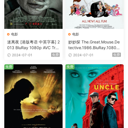
电影
电影
迷离夜 [港版粤语 中英字幕] 2
妙妙探 The.Great.Mouse.De
013 BluRay 1080p AVC Tru
tective.1986.BluRay.1080p.
eHD5.1 [BDISO 22.64GB]
AVC.DTS-HD.MA.5.1-HDHo
免费
免费
2024-07-01
2024-07-01
me [BDISO 20.67GB]
免费
免费