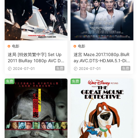
电影
电影
迷局 [特效简繁中字] Set Up
迷宫 Maze.2017.1080p.BluR
2011 BluRay 1080p AVC DT
ay.AVC.DTS-HD.MA.5.1-DiY
S-HD MA5.1-shhaclm@CHD
@HDHome [BDISO 19.7GB]
免费
免费
2024-07-01
2024-07-01
Bits [BDISO 23.09GB]
免费
免费