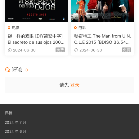
电影
电影
谜一样的双眼 [DIY简繁中字]
秘密特工 The Man from U.N.
El secreto de sus ojos 2009
C.L.E 2015 [BDISO 36.54G
1080p Blu-ray AVC DTS-HD
B]
免费
免费
2024-06-30
2024-06-30
MA 5.1-Softfeng@CHDBits
[BDISO 35.34GB]
评论
0
请先
登录
归档
2024 年 7 月
2024 年 6 月