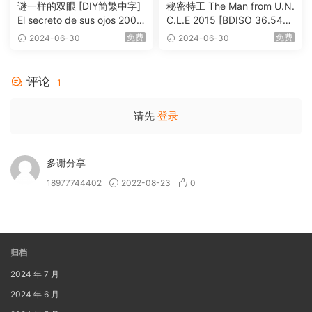
谜一样的双眼 [DIY简繁中字]
秘密特工 The Man from U.N.
El secreto de sus ojos 2009
C.L.E 2015 [BDISO 36.54G
1080p Blu-ray AVC DTS-HD
B]
免费
免费
2024-06-30
2024-06-30
MA 5.1-Softfeng@CHDBits
[BDISO 35.34GB]
评论
1
请先
登录
多谢分享
18977744402
2022-08-23
0
归档
2024 年 7 月
2024 年 6 月