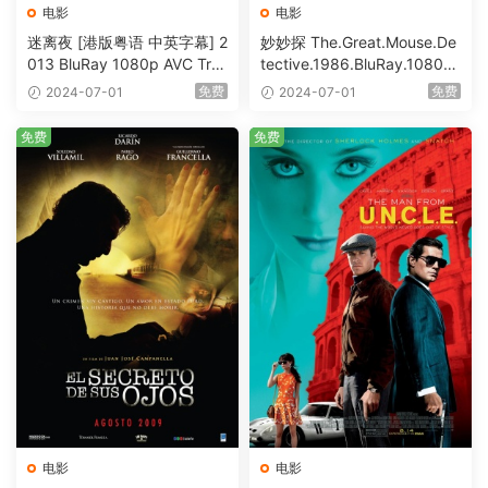
电影
电影
迷离夜 [港版粤语 中英字幕] 2
妙妙探 The.Great.Mouse.De
013 BluRay 1080p AVC Tru
tective.1986.BluRay.1080p.
eHD5.1 [BDISO 22.64GB]
AVC.DTS-HD.MA.5.1-HDHo
免费
免费
2024-07-01
2024-07-01
me [BDISO 20.67GB]
免费
免费
电影
电影