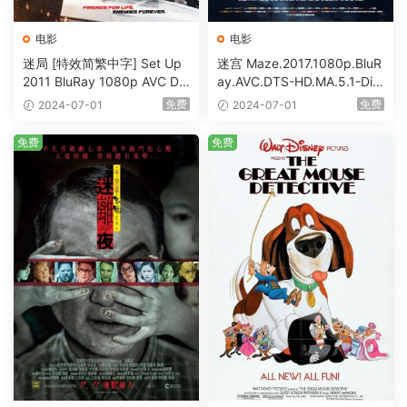
电影
电影
迷局 [特效简繁中字] Set Up
迷宫 Maze.2017.1080p.BluR
2011 BluRay 1080p AVC DT
ay.AVC.DTS-HD.MA.5.1-DiY
S-HD MA5.1-shhaclm@CHD
@HDHome [BDISO 19.7GB]
免费
免费
2024-07-01
2024-07-01
Bits [BDISO 23.09GB]
免费
免费