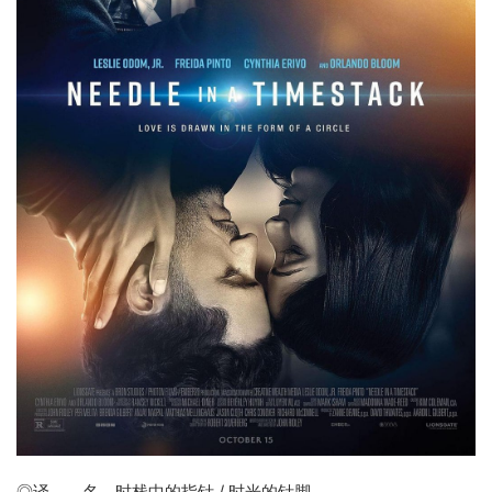
◎译 名
时栈中的指针
/ 时光的针脚