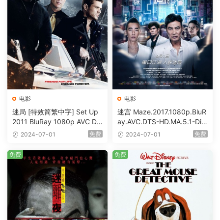
电影
电影
迷局 [特效简繁中字] Set Up
迷宫 Maze.2017.1080p.BluR
2011 BluRay 1080p AVC DT
ay.AVC.DTS-HD.MA.5.1-DiY
S-HD MA5.1-shhaclm@CHD
@HDHome [BDISO 19.7GB]
免费
免费
2024-07-01
2024-07-01
Bits [BDISO 23.09GB]
免费
免费