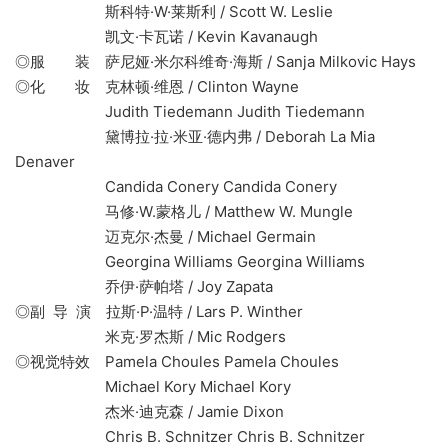
斯科特·W·莱斯利 / Scott W. Leslie
凯文·卡瓦诺 / Kevin Kavanaugh
◎服 装 萨尼娅·米尔科维奇·海斯 / Sanja Milkovic Hays
◎化 妆 克林顿·维恩 / Clinton Wayne
Judith Tiedemann Judith Tiedemann
黛博拉·拉·米亚·德内弗 / Deborah La Mia
Denaver
Candida Conery Candida Conery
马修·W.蒙格儿 / Matthew W. Mungle
迈克尔·杰曼 / Michael Germain
Georgina Williams Georgina Williams
乔伊·萨帕塔 / Joy Zapata
◎副 导 演 拉斯·P·温特 / Lars P. Winther
米克·罗杰斯 / Mic Rodgers
◎视觉特效 Pamela Choules Pamela Choules
Michael Kory Michael Kory
杰米·迪克森 / Jamie Dixon
Chris B. Schnitzer Chris B. Schnitzer