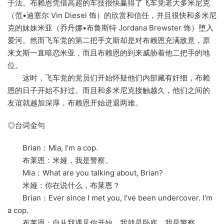
于法。布赖恩凭借高超的车技很快赢得了飞车党老大多米尼克
（范•迪塞尔 Vin Diesel 饰）的欣赏和信任，并且很快和多米尼
克的妹妹米亚（乔丹娜•布鲁斯特 Jordana Brewster 饰）堕入
爱河。然而飞车党的第二把手文斯却是对布赖恩充满敌意，原
来文斯一直暗恋米亚，而且布赖恩的到来威胁着他二把手的地
位。
这时，飞车党的党员们开始怀疑他们内部藏有奸细，布赖
恩的日子开始不好过。而且和多米尼克接触越久，他们之间的
友谊就越加深厚，布赖恩开始进退两难。
◎台词金句
Brian：Mia, I’m a cop.
布莱恩：米娅，我是警察。
Mia：What are you talking about, Brian?
米娅：你在说什么，布莱恩？
Brian：Ever since I met you, I’ve been undercover. I’m
a cop.
布莱恩：自从我遇见你开始，我就是卧底，我是警察。