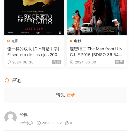
电影
电影
谜一样的双眼 [DIY简繁中字]
秘密特工 The Man from U.N.
El secreto de sus ojos 2009
C.L.E 2015 [BDISO 36.54G
1080p Blu-ray AVC DTS-HD
B]
免费
免费
2024-06-30
2024-06-30
MA 5.1-Softfeng@CHDBits
[BDISO 35.34GB]
评论
1
请先
登录
经典
中华复兴
2022-11-02
0