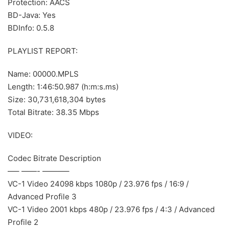
Protection: AACS
BD-Java: Yes
BDInfo: 0.5.8
PLAYLIST REPORT:
Name: 00000.MPLS
Length: 1:46:50.987 (h:m:s.ms)
Size: 30,731,618,304 bytes
Total Bitrate: 38.35 Mbps
VIDEO:
Codec Bitrate Description
—– ——- ———–
VC-1 Video 24098 kbps 1080p / 23.976 fps / 16:9 /
Advanced Profile 3
VC-1 Video 2001 kbps 480p / 23.976 fps / 4:3 / Advanced
Profile 2