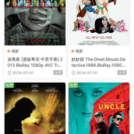
电影
电影
迷离夜 [港版粤语 中英字幕] 2
妙妙探 The.Great.Mouse.De
013 BluRay 1080p AVC Tru
tective.1986.BluRay.1080p.
eHD5.1 [BDISO 22.64GB]
AVC.DTS-HD.MA.5.1-HDHo
免费
免费
2024-07-01
2024-07-01
me [BDISO 20.67GB]
免费
免费