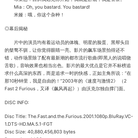
Mia：Oh, you bastard. You bastard!
米娅：哦，你这个杂种！
◎幕后揭秘
片中的演员均有着运动员的体魄、明星的脸蛋、黑帮头目
的桀骜不驯，让你觉得眼睛一亮。影片的飙车场景拍得还不
错，动作场景除了配有最新潮的都市流行歌曲(即黑人的说唱饶
舌歌)，音响效果也相当出色。影片的最大优点是它并不标榜追
求什么高深的东西，而是追求一时的快感，正如主角所说：“在
那10秒钟里，我是自由的！”2003年的《速度与激情2》 （2
Fast 2 Furious，又译《飙风再起》）由沃克尔独自撑门面。
DISC INFO:
Disc Title: The.Fast.and.the.Furious.2001.1080p.BluRay.VC-
1.DTS-HD.MA.5.1-FGT
Disc Size: 40,880,456,803 bytes