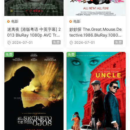
电影
电影
迷离夜 [港版粤语 中英字幕] 2
妙妙探 The.Great.Mouse.De
013 BluRay 1080p AVC Tru
tective.1986.BluRay.1080p.
eHD5.1 [BDISO 22.64GB]
AVC.DTS-HD.MA.5.1-HDHo
免费
免费
2024-07-01
2024-07-01
me [BDISO 20.67GB]
免费
免费