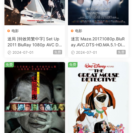
电影
电影
迷局 [特效简繁中字] Set Up
迷宫 Maze.2017.1080p.BluR
2011 BluRay 1080p AVC DT
ay.AVC.DTS-HD.MA.5.1-DiY
S-HD MA5.1-shhaclm@CHD
@HDHome [BDISO 19.7GB]
免费
免费
2024-07-01
2024-07-01
Bits [BDISO 23.09GB]
免费
免费