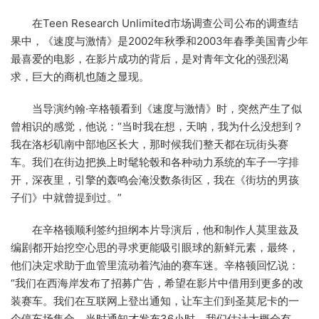
在Teen Research Unlimited市场调查公司公布的调查结
果中，《速度与激情》是2002年秋季和2003年春季美国青少年
最喜爱的电影，在影片成功的背后，是对青年文化的强烈渴
求，巨大的商机也随之显现。
当导演约翰·辛格顿看到《速度与激情》时，突然产生了似
曾相识的感觉，他说：“当时我在想，天呐，我为什么没想到？
我在洛杉矶南中部地区长大，那时候我们整天都在玩街头赛
车。我们在街边把换上时髦轮毂和各种动力系统的车子一字排
开，深夜里，引擎的轰鸣会淹没数条街区，我在《街坊的男孩
子们》中就曾提到过。”
在辛格顿顺利签约担纲本片导演后，他和制作人莫里兹及
编剧都开始挖空心思的寻求更能吸引眼球的新鲜元素，最终，
他们决定求助于血管里流动着汽油的赛车迷。辛格顿回忆说：
“我们在西海岸发布了招募广告，希望在影片中借用到更多的改
装赛车。我们在互联网上登出通知，让车主们到圣莫尼卡的一
个停车场集合。当时通知才发布36小时，我们估计大概会有