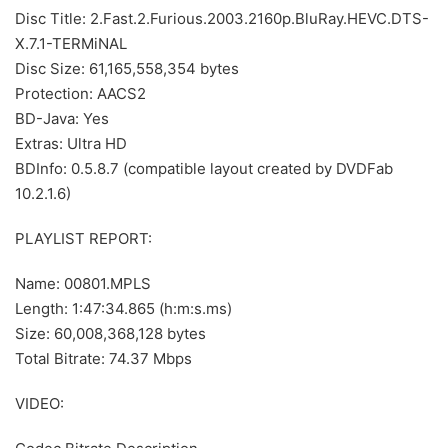
Disc Title: 2.Fast.2.Furious.2003.2160p.BluRay.HEVC.DTS-
X.7.1-TERMiNAL
Disc Size: 61,165,558,354 bytes
Protection: AACS2
BD-Java: Yes
Extras: Ultra HD
BDInfo: 0.5.8.7 (compatible layout created by DVDFab
10.2.1.6)
PLAYLIST REPORT:
Name: 00801.MPLS
Length: 1:47:34.865 (h:m:s.ms)
Size: 60,008,368,128 bytes
Total Bitrate: 74.37 Mbps
VIDEO: