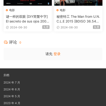
电影
电影
谜一样的双眼 [DIY简繁中字]
秘密特工 The Man from U.N.
El secreto de sus ojos 2009
C.L.E 2015 [BDISO 36.54G
1080p Blu-ray AVC DTS-HD
B]
免费
免费
2024-06-30
2024-06-30
MA 5.1-Softfeng@CHDBits
[BDISO 35.34GB]
评论
0
请先
登录
归档
2024 年 7 月
2024 年 6 月
2024 年 5 月
2023 年 4 月