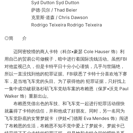
Syd Dutton Syd Dutton
萨德·贝尔 / Thad Beier
克里斯·道森 / Chris Dawson
Rodrigo Teixeira Rodrigo Teixeira
◎简 介
迈阿密狡猾的商人卡特（科尔•豪瑟 Cole Hauser 饰）利
用自己的贸易公司做幌子，暗中进行着国际洗钱活动。虽然FBI
对他监视已久，但是卡特平日十分小心谨慎，几乎与世隔绝，
所以一直没找到他的犯罪证据。FBI获悉了卡特十分喜欢地下赛
车，是当地飞车党的头目。为了获得他的 犯罪证据，只好找上
一集中成功破获洛杉矶飞车党劫车案的布赖恩（保罗•沃克 Paul
Walker 饰）重新出山。
布赖恩凭借出色的车技、和飞车党一起进行犯罪活动很快
就赢得了卡特的信任，并和他成了好朋友。同时，另一名同为
飞车党卧底的女警梦妮卡（伊娃•门德斯 Eva Mendes 饰）闯进
了布赖恩的生活，布赖恩不知不觉中爱上了梦妮卡。梦妮卡已