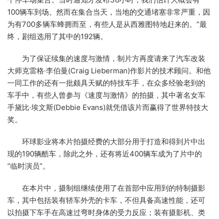
100辆车到场。然而在集合当天，当地的交通堵塞非常严重，因
为有700多辆车蜂拥而至，有些人是从西雅图特地赶来的。”最
终，剧组选用了其中的192辆。
为了保证续集的速度与激情，制片方再度请来了汽车改装
大师克雷格·李伯曼(Craig Lieberman)作影片的技术顾问。和他
一同工作的还有一批颇具天赋的特技车手，在众多经验老到的
车手中，有些人曾参与《速度与激情》的拍摄，其中著名女车
手黛比·埃文斯(Debbie Evans)就凭借该片而赢得了世界特技大
奖。
环球影业将本片拍摄经费的大部分用于打造和得到片中出
现的190辆酷车，除此之外，还有将近400辆车成为了片中的
“临时演员”。
在本片中，摄制组继续使用了在首部中应用到的特制摄影
车，其中包括装有轿车外壳的卡车，不但具备高速性能，还可
以拍摄下车手在高速过弯时身体的受力反应；装有摄影机、类