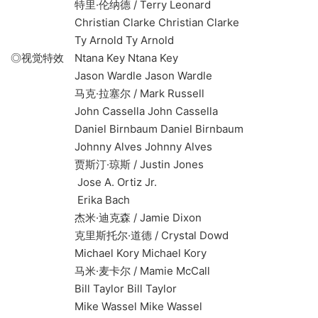
特里·伦纳德 / Terry Leonard
Christian Clarke Christian Clarke
Ty Arnold Ty Arnold
◎视觉特效 Ntana Key Ntana Key
Jason Wardle Jason Wardle
马克·拉塞尔 / Mark Russell
John Cassella John Cassella
Daniel Birnbaum Daniel Birnbaum
Johnny Alves Johnny Alves
贾斯汀·琼斯 / Justin Jones
Jose A. Ortiz Jr.
Erika Bach
杰米·迪克森 / Jamie Dixon
克里斯托尔·道德 / Crystal Dowd
Michael Kory Michael Kory
马米·麦卡尔 / Mamie McCall
Bill Taylor Bill Taylor
Mike Wassel Mike Wassel