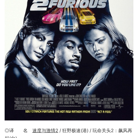
◎译 名
速度与激情2
/ 狂野极速(港) / 玩命关头2：飙风再