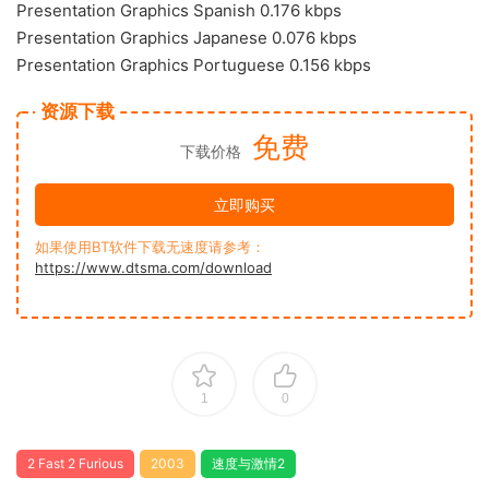
Presentation Graphics Spanish 0.176 kbps
Presentation Graphics Japanese 0.076 kbps
Presentation Graphics Portuguese 0.156 kbps
资源下载
免费
下载价格
立即购买
如果使用BT软件下载无速度请参考：
https://www.dtsma.com/download
1
0
2 Fast 2 Furious
2003
速度与激情2