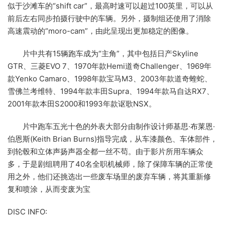
似于沙滩车的“shift car”，最高时速可以超过100英里，可以从
前后左右同步拍摄行驶中的车辆。另外，摄制组还使用了消除
高速震动的“moro-cam”，由此呈现出更加稳定的图像。
片中共有15辆跑车成为“主角”，其中包括日产Skyline
GTR、三菱EVO 7、1970年款Hemi道奇Challenger、1969年
款Yenko Camaro、1998年款宝马M3、2003年款道奇蝰蛇、
雪佛兰考维特、1994年款丰田Supra、1994年款马自达RX7、
2001年款本田S2000和1993年款讴歌NSX。
片中跑车五光十色的外表大部分由制作设计师基思·布莱恩·
伯恩斯(Keith Brian Burns)指导完成，从车漆颜色、车体部件，
到轮毂和立体声扬声器全都一丝不苟。由于影片所用车辆众
多，于是剧组聘用了40名全职机械师，除了保障车辆的正常使
用之外，他们还挑选出一些废车场里的废弃车辆，将其重新修
复和喷涂，从而变废为宝
DISC INFO: