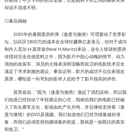
经获得了不少卡特的犯罪证据，但是她和卡特之间的暧昧关系
却说不清道不明。
◎幕后揭秘
2001年的暑期票房炸弹《速度与激情》可谓轰动了世界影
坛，以区区3800万的成本在全球狂赚两亿多美元，但对于成功
制作人尼尔·H·莫里兹(Neal H.Moritz)来说，这令人惊讶的票房
佳绩却完全在他意料之中，因为影片中惊心动魄的情节、动力
强劲的改装车、演员的火辣表演和流畅而前卫的电影技术完全
满足了寻求刺激的观众。事实证明，影片的成功不仅仅表现在
票房，哪怕是一向苛刻的影评人也给予了影片很高的评价。
莫里兹说：“因为《速度与激情》激起了强烈反响，所以我
们知道已经扣动了年轻观众的心弦，我相信我们的电影已经融
入了街头赛车文化，影迷由此产生共鸣，并且继续支持着《速
度与激情》的DVD及视频。我们知道他们已经为续集做好准
备，而我们必须坚持拍摄续集的前提，那就是一如既往的真实
和前卫。”