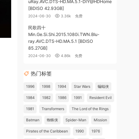
uRay.AVC.DTS-HD.MA.5.1-DIY@HDHome
[BDISO 42.93GB]
2024-06-30
3.36k
免费
民歌四十
Min.Ge.Si.Shi.2015.1080i.TWN.Blu-
ray.AVC.DTS-HD.MA.5.1 [BDISO
85.27GB]
2024-06-30
4.86k
免费
热门标签
1996
1998
1994
Star Wars
蝙蝠侠
1984
1982
1986
1991
Resident Evil
1981
Transformers
The Lord of the Rings
Batman
蜘蛛侠
Spider-Man
Mission
Pirates of the Caribbean
1990
1976