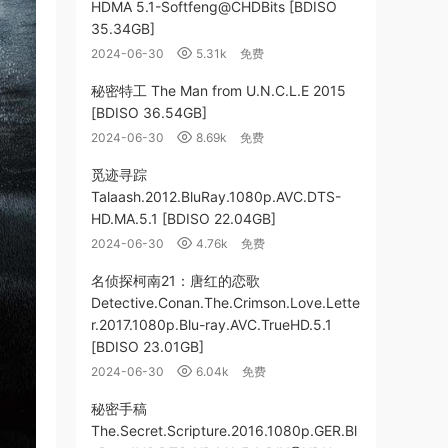
HDMA 5.1-Softfeng@CHDBits [BDISO
35.34GB]
2024-06-30
5.31k
免费
秘密特工 The Man from U.N.C.L.E 2015
[BDISO 36.54GB]
2024-06-30
8.69k
免费
觅迹寻踪
Talaash.2012.BluRay.1080p.AVC.DTS-
HD.MA.5.1 [BDISO 22.04GB]
2024-06-30
4.76k
免费
名侦探柯南21：唐红的恋歌
Detective.Conan.The.Crimson.Love.Lette
r.2017.1080p.Blu-ray.AVC.TrueHD.5.1
[BDISO 23.01GB]
2024-06-30
6.04k
免费
秘密手稿
The.Secret.Scripture.2016.1080p.GER.Bl