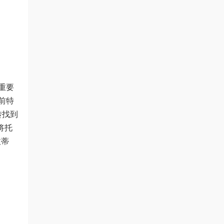
重要
系前特
转找到
将托
拉蒂