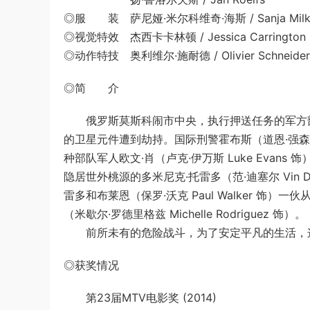
◎服 装 萨尼娅·米尔科维奇·海斯 / Sanja Milkov
◎视觉特效 杰西卡卡林顿 / Jessica Carrington
◎动作特技 奥利维尔·施耐德 / Olivier Schneider
◎简 介
俄罗斯莫斯科闹市中央，执行押送任务的军方部
的卫星元件遭到劫持。国际刑警霍布斯（道恩·强森 D
种部队军人欧文·肖（卢克·伊万斯 Luke Eva
隐居世外桃源的多米尼克·托雷多（范·迪塞尔 Vin
雷多和布莱恩（保罗·沃克 Paul Walker 
（米歇尔·罗德里格兹 Michelle Rodriguez 饰）。
前所未有的危险战斗，为了安定平凡的生活，这
◎获奖情况
第23届MTV电影奖 (2014)