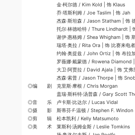
金·柯尔德 / Kim Kold | 饰 Klaus
乔·塔斯利姆 / Joe Taslim | 饰 Jah
杰森·斯坦森 / Jason Statham | 饰 德卡特
托尔·林德哈特 / Thure Lindhardt | 饰 
谢伊·惠格姆 / Shea Whigham | 饰 斯塔
瑞塔·奥拉 / Rita Ora | 饰 比赛来电者 Rac
约翰·奥提兹 / John Ortiz | 饰 布拉加 
罗薇娜·戴蒙德 / Rowena Diamond | 饰 热
大卫·阿贾拉 / David Ajala | 饰 艾弗里 
杰森·索普 / Jason Thorpe | 饰 Snobby Au
◎编 剧 克里斯·摩根 / Chris Morgan
盖瑞·斯科特·汤普森 / Gary Scott Tho
◎音 乐 卢卡斯·比达尔 / Lucas Vidal
◎摄 影 斯蒂芬·F·温顿 / Stephen F. Windon
◎剪 辑 松本凯利 / Kelly Matsumoto
◎美 术 莱斯利·汤姆金斯 / Leslie Tomkins
扬·鲁洛尔夫斯 / Jan Roelfs