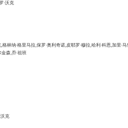
罗·沃克
格林纳·格里马拉,保罗·奥利奇诺,皮耶罗·穆拉,哈利·科恩,加里·马
尔金森,乔·祖班
·沃克