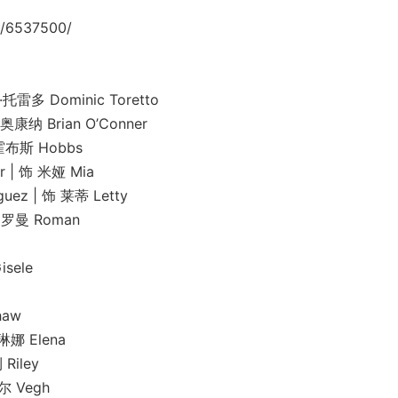
/6537500/
雷多 Dominic Toretto
 Brian O’Conner
布斯 Hobbs
 饰 米娅 Mia
 | 饰 莱蒂 Letty
罗曼 Roman
sele
aw
娜 Elena
iley
 Vegh