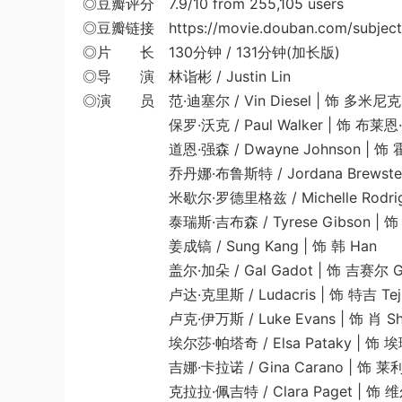
◎豆瓣评分 7.9/10 from 255,105 users
◎豆瓣链接 https://movie.douban.com/subject
◎片 长 130分钟 / 131分钟(加长版)
◎导 演 林诣彬 / Justin Lin
◎演 员 范·迪塞尔 / Vin Diesel | 饰 多米尼克·托
保罗·沃克 / Paul Walker | 饰 布莱恩·奥康纳
道恩·强森 / Dwayne Johnson | 饰 霍
乔丹娜·布鲁斯特 / Jordana Brewster |
米歇尔·罗德里格兹 / Michelle Rodriguez
泰瑞斯·吉布森 / Tyrese Gibson | 饰 
姜成镐 / Sung Kang | 饰 韩 Han
盖尔·加朵 / Gal Gadot | 饰 吉赛尔 Gi
卢达·克里斯 / Ludacris | 饰 特吉 Tej
卢克·伊万斯 / Luke Evans | 饰 肖 Sh
埃尔莎·帕塔奇 / Elsa Pataky | 饰 埃琳
吉娜·卡拉诺 / Gina Carano | 饰 莱利 R
克拉拉·佩吉特 / Clara Paget | 饰 维尔