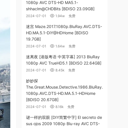
1080p AVC DTS-HD MA5.1-
shhaclm@CHDBits [BDISO 23.09GB]
2024-07-01
1.94w
免费
迷宫 Maze.2017.1080p.BluRay.AVC.DTS-
HD.MA.5.1-DiY@HDHome [BDISO
19.7GB]
2024-07-01
1.64w
免费
迷离夜 [港版粤语 中英字幕] 2013 BluRay
1080p AVC TrueHD5.1 [BDISO 22.64GB]
2024-07-01
8.45k
免费
妙妙探
The.Great.Mouse.Detective.1986.BluRay.
1080p.AVC.DTS-HD.MA.5.1-HDHome
[BDISO 20.67GB]
2024-07-01
8.16k
免费
谜一样的双眼 [DIY简繁中字] El secreto de
sus ojos 2009 1080p Blu-ray AVC DTS-