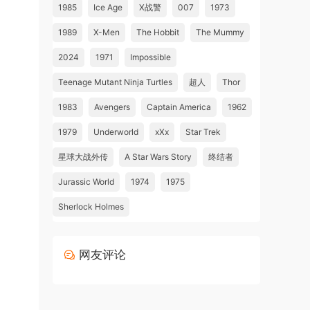
1985
Ice Age
X战警
007
1973
1989
X-Men
The Hobbit
The Mummy
2024
1971
Impossible
Teenage Mutant Ninja Turtles
超人
Thor
1983
Avengers
Captain America
1962
1979
Underworld
xXx
Star Trek
星球大战外传
A Star Wars Story
终结者
Jurassic World
1974
1975
Sherlock Holmes
网友评论