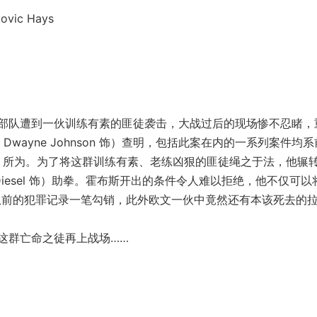
ic Hays
队遭到一伙训练有素的匪徒袭击，大战过后的现场惨不忍睹，
wayne Johnson 饰）查明，包括此案在内的一系列案件均
ns 饰）所为。为了将这群训练有素、老练凶狠的匪徒绳之于法，他辗
 Diesel 饰）助拳。霍布斯开出的条件令人难以拒绝，他不仅可以
饰）一伙从前的犯罪记录一笔勾销，此外欧文一伙中竟然还有本该死去的
群亡命之徒再上战场……