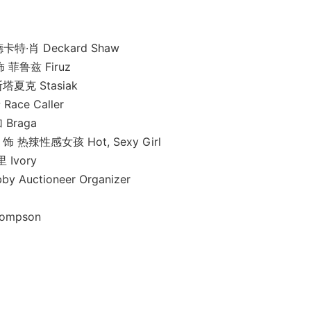
·肖 Deckard Shaw
菲鲁兹 Firuz
夏克 Stasiak
e Caller
Braga
辣性感女孩 Hot, Sexy Girl
Ivory
ctioneer Organizer
mpson