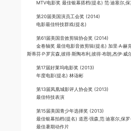
MTV电影奖 最佳银幕搭档(提名) 范·迪塞尔,保
第20届美国演员工会奖 (2014)
电影最佳特技群戏(提名)
第61届美国音效剪辑协会奖 (2014)
金卷轴奖 最佳电影音效剪辑(提名) 加里·A·赫克,
斯蒂芬·P·罗宾森,彼得·斯陶布利,彼得·布朗,杰伊·威
第17届好莱坞电影奖 (2013)
年度电影(提名) 林诣彬
第13届凤凰城影评人协会奖 (2013)
最佳特技表演
第15届美国青少年选择奖 (2013)
最佳银幕拍档(提名) 道恩·强森,范·迪塞尔,保罗
最佳暑期动作片