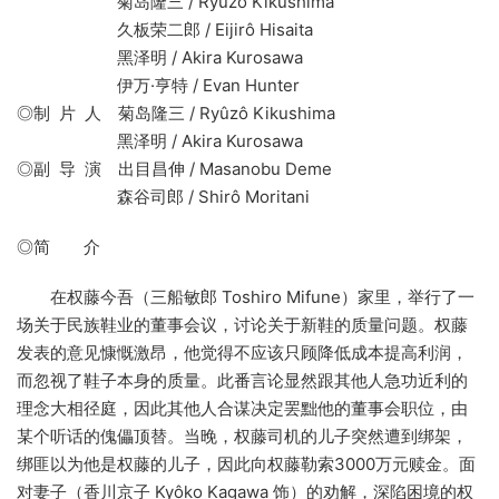
菊岛隆三 / Ryûzô Kikushima
久板荣二郎 / Eijirô Hisaita
黑泽明 / Akira Kurosawa
伊万·亨特 / Evan Hunter
◎制 片 人 菊岛隆三 / Ryûzô Kikushima
黑泽明 / Akira Kurosawa
◎副 导 演 出目昌伸 / Masanobu Deme
森谷司郎 / Shirô Moritani
◎简 介
在权藤今吾（三船敏郎 Toshiro Mifune）家里，举行了一
场关于民族鞋业的董事会议，讨论关于新鞋的质量问题。权藤
发表的意见慷慨激昂，他觉得不应该只顾降低成本提高利润，
而忽视了鞋子本身的质量。此番言论显然跟其他人急功近利的
理念大相径庭，因此其他人合谋决定罢黜他的董事会职位，由
某个听话的傀儡顶替。当晚，权藤司机的儿子突然遭到绑架，
绑匪以为他是权藤的儿子，因此向权藤勒索3000万元赎金。面
对妻子（香川京子 Kyôko Kagawa 饰）的劝解，深陷困境的权