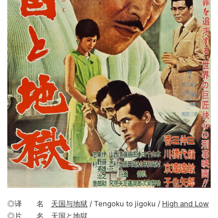
◎译 名
天国与地狱
/ Tengoku to jigoku /
High and Low
◎片 名
天国と地獄