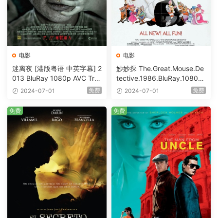
电影
电影
迷离夜 [港版粤语 中英字幕] 2
妙妙探 The.Great.Mouse.De
013 BluRay 1080p AVC Tru
tective.1986.BluRay.1080p.
eHD5.1 [BDISO 22.64GB]
AVC.DTS-HD.MA.5.1-HDHo
免费
免费
2024-07-01
2024-07-01
me [BDISO 20.67GB]
免费
免费