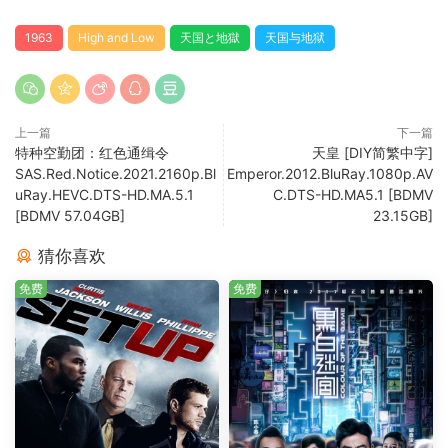
1963
High and Low
天国と地獄
天国与地狱
上一篇
下一篇
特种空勤团：红色通缉令
天皇 [DIY简繁中字]
SAS.Red.Notice.2021.2160p.Bl
Emperor.2012.BluRay.1080p.AV
uRay.HEVC.DTS-HD.MA.5.1
C.DTS-HD.MA5.1 [BDMV
[BDMV 57.04GB]
23.15GB]
猜你喜欢
免费
免费