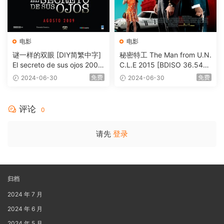
电影
电影
谜一样的双眼 [DIY简繁中字]
秘密特工 The Man from U.N.
El secreto de sus ojos 2009
C.L.E 2015 [BDISO 36.54G
1080p Blu-ray AVC DTS-HD
B]
免费
免费
2024-06-30
2024-06-30
MA 5.1-Softfeng@CHDBits
[BDISO 35.34GB]
评论
0
请先
登录
归档
2024 年 7 月
2024 年 6 月
2024 年 5 月