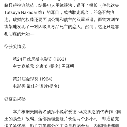
藤只得被迫就范，结果犯人用障眼法，避开了探长（仲代达矢
Tatsuya Nakadai 饰）的耳目，成功取走现金，丝毫不留痕
迹。破财的权藤还要面临公司和债主的双重威逼。而警方则在
绑架地发现了一对因吸食毒品死亡的恋人。然而，这还只是罪
犯阴谋的开始……
◎获奖情况
第24届威尼斯电影节 (1963)
主竞赛单元 金狮奖 (提名) 黑泽明
第21届金球奖 (1964)
电影类 最佳外语片(提名)
◎幕后揭秘
本片根据美国著名侦探小说家爱德.·马克贝恩的代表作《国
王的赎金》改编。这部推理悬疑片长达两个多小时，却通篇充
满了紧张感。影片前半部分的主角是权藤金吾，内容围绕绑架