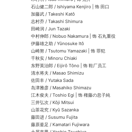
石山健二郎 / Ishiyama Kenjiro | 饰 田口
加藤武 / Takeshi Katô
志村乔 / Takashi Shimura
田崎润 / Jun Tazaki
中村伸郎 / Nobuo Nakamura | 饰 石丸重役
伊藤雄之助 / Yûnosuke Itô
山崎努 / Tsutomu Yamazaki | 饰 罪犯
千秋实 / Minoru Chiaki
东野英治郎 / Eijirô Tôno | 饰 鞋厂员工
清水将夫 / Masao Shimizu
佐田丰 / Yutaka Sada
岛津雅彦 / Masahiko Shimazu
江木俊夫 / Toshio Egi | 饰 権藤の息子純
三井弘次 / Kôji Mitsui
山茶花究 / Kyû Sazanka
藤田进 / Susumu Fujita
藤原釜足 / Kamatari Fujiwara
土屋嘉男 / Yoshio Tsuchiya