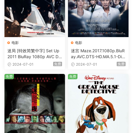
电影
电影
迷局 [特效简繁中字] Set Up
迷宫 Maze.2017.1080p.BluR
2011 BluRay 1080p AVC DT
ay.AVC.DTS-HD.MA.5.1-DiY
S-HD MA5.1-shhaclm@CHD
@HDHome [BDISO 19.7GB]
免费
免费
2024-07-01
2024-07-01
Bits [BDISO 23.09GB]
免费
免费