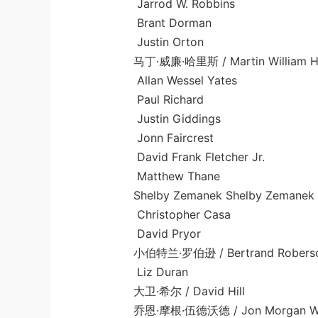
Jarrod W. Robbins
Brant Dorman
Justin Orton
马丁·威廉·哈里斯 / Martin William Har
Allan Wessel Yates
Paul Richard
Justin Giddings
Jonn Faircrest
David Frank Fletcher Jr.
Matthew Thane
Shelby Zemanek Shelby Zemanek | 饰 Li
Christopher Casa
David Pryor
小伯特兰·罗伯逊 / Bertrand Roberson
Liz Duran
大卫·希尔 / David Hill
乔恩·摩根·伍德沃德 / Jon Morgan Wo