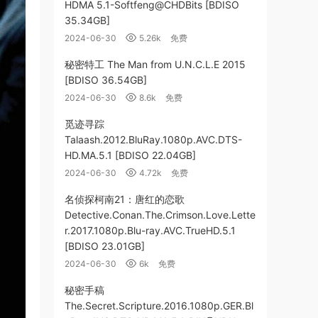
HDMA 5.1-Softfeng@CHDBits [BDISO
35.34GB]
2024-06-30
5.26k
免费
秘密特工 The Man from U.N.C.L.E 2015
[BDISO 36.54GB]
2024-06-30
8.6k
免费
觅迹寻踪
Talaash.2012.BluRay.1080p.AVC.DTS-
HD.MA.5.1 [BDISO 22.04GB]
2024-06-30
4.72k
免费
名侦探柯南21：唐红的恋歌
Detective.Conan.The.Crimson.Love.Lette
r.2017.1080p.Blu-ray.AVC.TrueHD.5.1
[BDISO 23.01GB]
2024-06-30
6k
免费
秘密手稿
The.Secret.Scripture.2016.1080p.GER.Bl