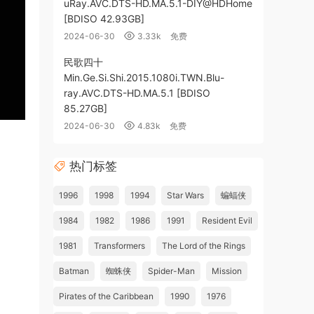
uRay.AVC.DTS-HD.MA.5.1-DIY@HDHome
[BDISO 42.93GB]
2024-06-30
3.33k
免费
民歌四十
Min.Ge.Si.Shi.2015.1080i.TWN.Blu-
ray.AVC.DTS-HD.MA.5.1 [BDISO
85.27GB]
2024-06-30
4.83k
免费
热门标签
1996
1998
1994
Star Wars
蝙蝠侠
1984
1982
1986
1991
Resident Evil
1981
Transformers
The Lord of the Rings
Batman
蜘蛛侠
Spider-Man
Mission
Pirates of the Caribbean
1990
1976