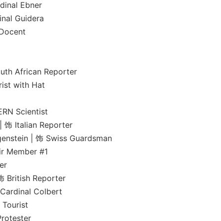
al Ebner
 Guidera
ocent
frican Reporter
 with Hat
Scientist
alian Reporter
n | 饰 Swiss Guardsman
Member #1
er
tish Reporter
inal Colbert
ourist
otester