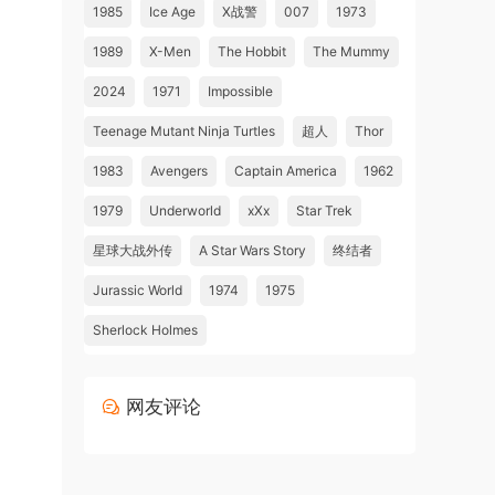
1985
Ice Age
X战警
007
1973
1989
X-Men
The Hobbit
The Mummy
2024
1971
Impossible
Teenage Mutant Ninja Turtles
超人
Thor
1983
Avengers
Captain America
1962
1979
Underworld
xXx
Star Trek
星球大战外传
A Star Wars Story
终结者
Jurassic World
1974
1975
Sherlock Holmes
网友评论