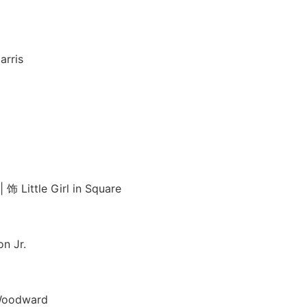
ris
ttle Girl in Square
 Jr.
odward