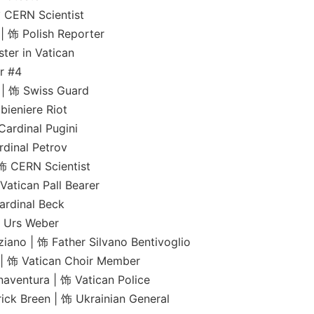
N Scientist
olish Reporter
r in Vatican
r #4
 Swiss Guard
niere Riot
inal Pugini
al Petrov
RN Scientist
an Pall Bearer
inal Beck
rs Weber
Father Silvano Bentivoglio
 Vatican Choir Member
ura | 饰 Vatican Police
en | 饰 Ukrainian General