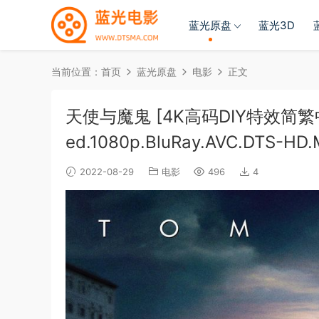
蓝光原盘
蓝光3D
当前位置：
首页
蓝光原盘
电影
正文
天使与魔鬼 [4K高码DIY特效简繁中字] A
ed.1080p.BluRay.AVC.DTS-HD.
2022-08-29
电影
496
4