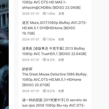
1080p AVC DTS-HD MA5.1-
shhaclm@CHDBits [BDISO 23.09GB]
2024-07-01
1.93w
免费
迷宫 Maze.2017.1080p.BluRay.AVC.DTS-
HD.MA.5.1-DiY@HDHome [BDISO
19.7GB]
2024-07-01
1.62w
免费
迷离夜 [港版粤语 中英字幕] 2013 BluRay
1080p AVC TrueHD5.1 [BDISO 22.64GB]
2024-07-01
8.37k
免费
妙妙探
The.Great.Mouse.Detective.1986.BluRay.
1080p.AVC.DTS-HD.MA.5.1-HDHome
[BDISO 20.67GB]
2024-07-01
8.07k
免费
谜一样的双眼 [DIY简繁中字] El secreto de
sus ojos 2009 1080p Blu-ray AVC DTS-