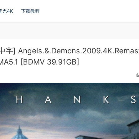
蓝光4K
下载教程
ngels.&.Demons.2009.4K.Remast
MA5.1 [BDMV 39.91GB]