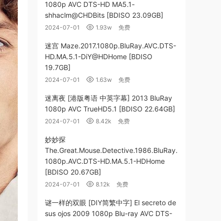
1080p AVC DTS-HD MA5.1-
shhaclm@CHDBits [BDISO 23.09GB]
2024-07-01
1.93w
免费
迷宫 Maze.2017.1080p.BluRay.AVC.DTS-
HD.MA.5.1-DiY@HDHome [BDISO
19.7GB]
2024-07-01
1.63w
免费
迷离夜 [港版粤语 中英字幕] 2013 BluRay
1080p AVC TrueHD5.1 [BDISO 22.64GB]
2024-07-01
8.42k
免费
妙妙探
The.Great.Mouse.Detective.1986.BluRay.
1080p.AVC.DTS-HD.MA.5.1-HDHome
[BDISO 20.67GB]
2024-07-01
8.12k
免费
谜一样的双眼 [DIY简繁中字] El secreto de
sus ojos 2009 1080p Blu-ray AVC DTS-