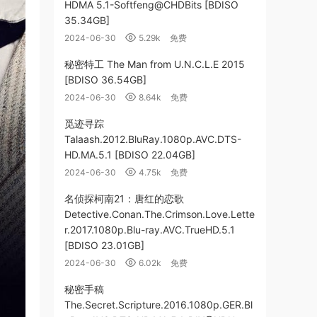
HDMA 5.1-Softfeng@CHDBits [BDISO
35.34GB]
2024-06-30
5.29k
免费
秘密特工 The Man from U.N.C.L.E 2015
[BDISO 36.54GB]
2024-06-30
8.64k
免费
觅迹寻踪
Talaash.2012.BluRay.1080p.AVC.DTS-
HD.MA.5.1 [BDISO 22.04GB]
2024-06-30
4.75k
免费
名侦探柯南21：唐红的恋歌
Detective.Conan.The.Crimson.Love.Lette
r.2017.1080p.Blu-ray.AVC.TrueHD.5.1
[BDISO 23.01GB]
2024-06-30
6.02k
免费
秘密手稿
The.Secret.Scripture.2016.1080p.GER.Bl