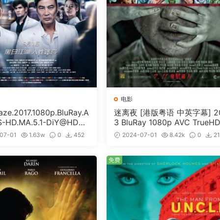
电影
e.2017.1080p.BluRay.A
迷离夜 [港版粤语 中英字幕] 2
S-HD.MA.5.1-DiY@HDHo
3 BluRay 1080p AVC TrueHD
ISO 19.7GB]
1 [BDISO 22.64GB]
07-01
1.63w
0
452
2024-07-01
8.42k
0
2
免费
免费