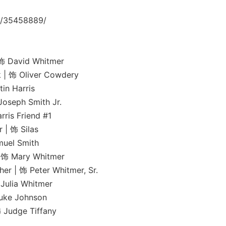
/35458889/
David Whitmer
 Oliver Cowdery
 Harris
ph Smith Jr.
s Friend #1
饰 Silas
l Smith
Mary Whitmer
 Peter Whitmer, Sr.
ia Whitmer
e Johnson
ge Tiffany