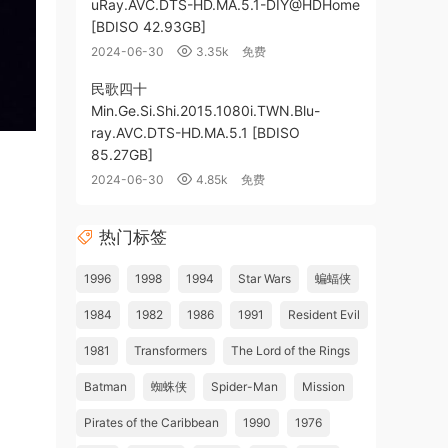
uRay.AVC.DTS-HD.MA.5.1-DIY@HDHome
[BDISO 42.93GB]
2024-06-30
3.35k
免费
民歌四十
Min.Ge.Si.Shi.2015.1080i.TWN.Blu-
ray.AVC.DTS-HD.MA.5.1 [BDISO
85.27GB]
2024-06-30
4.85k
免费
热门标签
1996
1998
1994
Star Wars
蝙蝠侠
1984
1982
1986
1991
Resident Evil
1981
Transformers
The Lord of the Rings
Batman
蜘蛛侠
Spider-Man
Mission
Pirates of the Caribbean
1990
1976