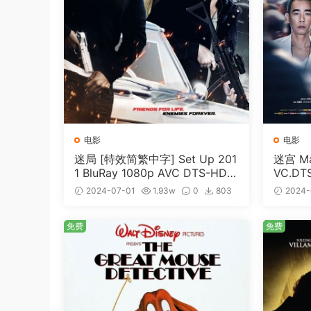
电影
电影
迷局 [特效简繁中字] Set Up 201
迷宫 Maz
1 BluRay 1080p AVC DTS-HD
VC.DT
MA5.1-shhaclm@CHDBits [BDI
me [BD
2024-07-01
1.93w
0
803
2024-
SO 23.09GB]
免费
免费
免费