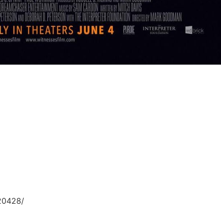
20428/