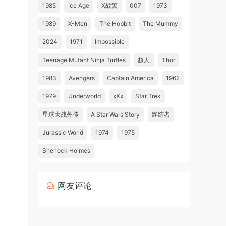
1985
Ice Age
X战警
007
1973
1989
X-Men
The Hobbit
The Mummy
2024
1971
Impossible
Teenage Mutant Ninja Turtles
超人
Thor
1983
Avengers
Captain America
1962
1979
Underworld
xXx
Star Trek
星球大战外传
A Star Wars Story
终结者
Jurassic World
1974
1975
Sherlock Holmes
网友评论