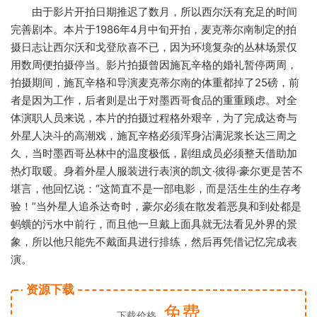
由于影片开拍日期推迟了数月，所以西尔沃有充足的时间
完善剧本。本片于1986年4月中旬开拍，麦克蒂尔南制定的拍
摄日志让西尔沃和戈登欣喜不已，因为环境复杂的丛林场景仅
用数周便拍摄停当。影片拍摄曾因施瓦辛格的婚礼暂停两周，
拍摄期间，施瓦辛格和导演麦克蒂尔南的体重都掉了25磅，前
者是因为工作，后者则是出于对墨西哥食品的重重顾虑。对全
体演职人员来说，本片的拍摄过程格外艰辛，为了完成达奇与
外星人决斗的高潮戏，施瓦辛格必须浑身沾满泥浆长达三周之
久，当时墨西哥丛林中的温度极低，剧组成员必须整天借助加
热灯取暖。身着外星人服装进行表演的凯文·彼得·豪尔更是苦不
堪言，他回忆说：“这简直不是一部电影，而是活生生的生存考
验！”当外星人追杀达奇时，豪尔必须在散发着恶臭和到处都是
蚂蟥的污水中前行，而且他一旦戴上面具就无法看见外界的景
象，所以他只能先不戴面具进行排练，然后再凭借记忆完成表
演。
资源下载
免费
下载价格