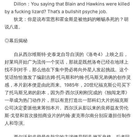
Dillon：You saying that Blain and Hawkins were killed
by a fucking lizard? That’s a bullshit psyche job.
狄龙：你是说布雷恩和霍金斯是被他妈的蜥蜴杀死的？胡
说八道。
◎幕后揭秘
自从西尔维斯特·史泰龙自导自演的《洛奇4》上映之后，
好莱坞开始广为流传一个笑话，那就是既然洛奇已经在地球上
找不到对手，那么他在下集中势必将向外星人发起挑战。这个
笑话恰恰激发了编剧吉姆·托马斯和约翰·托马斯兄弟俩的创作灵
感，本片剧本便是由此而来。1985年，20世纪福克斯公司买下
了托马斯兄弟的剧本，因为乔·西尔沃刚刚完成的《独闯龙潭》
一举成为热门动作片，所以有意打造出一部科幻大片的福克斯
公司决定委派他来筹拍本片。西尔沃从影以来的良师益友劳伦
斯·戈登和首次接拍商业片的约翰·麦克蒂尔南分别应邀担任制作
人和导演。
西尔沃和戈登最先敲定的主演便是阿诺·施瓦辛格，后者回