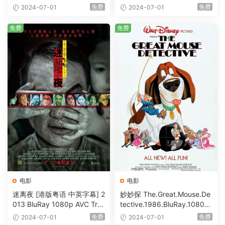
S-HD MA5.1-shhaclm@CHD
@HDHome [BDISO 19.7GB]
免费
免费
2024-07-01
2024-07-01
Bits [BDISO 23.09GB]
免费
免费
电影
电影
迷离夜 [港版粤语 中英字幕] 2
妙妙探 The.Great.Mouse.De
013 BluRay 1080p AVC Tru
tective.1986.BluRay.1080p.
eHD5.1 [BDISO 22.64GB]
AVC.DTS-HD.MA.5.1-HDHo
免费
免费
2024-07-01
2024-07-01
me [BDISO 20.67GB]