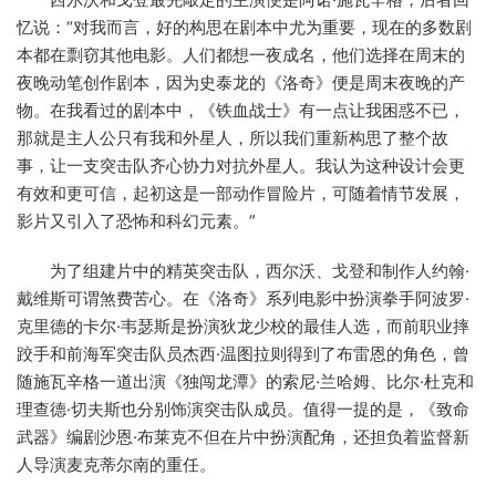
忆说：“对我而言，好的构思在剧本中尤为重要，现在的多数剧
本都在剽窃其他电影。人们都想一夜成名，他们选择在周末的
夜晚动笔创作剧本，因为史泰龙的《洛奇》便是周末夜晚的产
物。在我看过的剧本中，《铁血战士》有一点让我困惑不已，
那就是主人公只有我和外星人，所以我们重新构思了整个故
事，让一支突击队齐心协力对抗外星人。我认为这种设计会更
有效和更可信，起初这是一部动作冒险片，可随着情节发展，
影片又引入了恐怖和科幻元素。”
为了组建片中的精英突击队，西尔沃、戈登和制作人约翰·
戴维斯可谓煞费苦心。在《洛奇》系列电影中扮演拳手阿波罗·
克里德的卡尔·韦瑟斯是扮演狄龙少校的最佳人选，而前职业摔
跤手和前海军突击队员杰西·温图拉则得到了布雷恩的角色，曾
随施瓦辛格一道出演《独闯龙潭》的索尼·兰哈姆、比尔·杜克和
理查德·切夫斯也分别饰演突击队成员。值得一提的是，《致命
武器》编剧沙恩·布莱克不但在片中扮演配角，还担负着监督新
人导演麦克蒂尔南的重任。