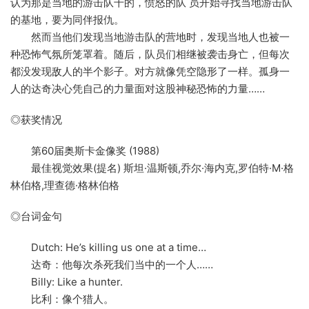
认为那是当地的游击队干的，愤怒的队 员开始寻找当地游击队
的基地，要为同伴报仇。
然而当他们发现当地游击队的营地时，发现当地人也被一
种恐怖气氛所笼罩着。随后，队员们相继被袭击身亡，但每次
都没发现敌人的半个影子。对方就像凭空隐形了一样。孤身一
人的达奇决心凭自己的力量面对这股神秘恐怖的力量……
◎获奖情况
第60届奥斯卡金像奖 (1988)
最佳视觉效果(提名) 斯坦·温斯顿,乔尔·海内克,罗伯特·M·格
林伯格,理查德·格林伯格
◎台词金句
Dutch: He’s killing us one at a time…
达奇：他每次杀死我们当中的一个人……
Billy: Like a hunter.
比利：像个猎人。