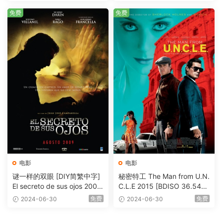
免费
免费
电影
电影
谜一样的双眼 [DIY简繁中字]
秘密特工 The Man from U.N.
El secreto de sus ojos 2009
C.L.E 2015 [BDISO 36.54G
1080p Blu-ray AVC DTS-HD
B]
免费
免费
2024-06-30
2024-06-30
MA 5.1-Softfeng@CHDBits
[BDISO 35.34GB]