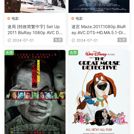
电影
电影
迷局 [特效简繁中字] Set Up
迷宫 Maze.2017.1080p.BluR
2011 BluRay 1080p AVC DT
ay.AVC.DTS-HD.MA.5.1-DiY
S-HD MA5.1-shhaclm@CHD
@HDHome [BDISO 19.7GB]
免费
免费
2024-07-01
2024-07-01
Bits [BDISO 23.09GB]
免费
免费