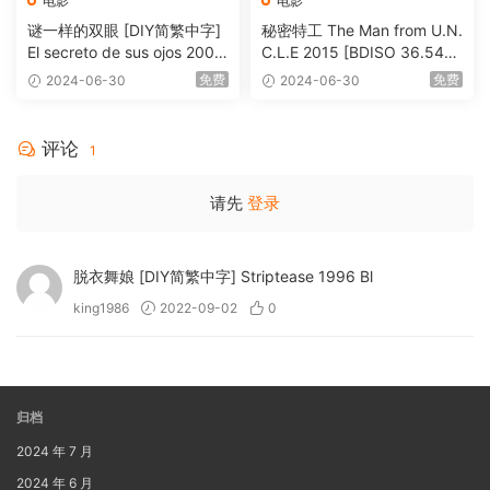
电影
电影
谜一样的双眼 [DIY简繁中字]
秘密特工 The Man from U.N.
El secreto de sus ojos 2009
C.L.E 2015 [BDISO 36.54G
1080p Blu-ray AVC DTS-HD
B]
免费
免费
2024-06-30
2024-06-30
MA 5.1-Softfeng@CHDBits
[BDISO 35.34GB]
评论
1
请先
登录
脱衣舞娘 [DIY简繁中字] Striptease 1996 Bl
king1986
2022-09-02
0
归档
2024 年 7 月
2024 年 6 月