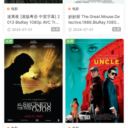
电影
电影
迷离夜 [港版粤语 中英字幕] 2
妙妙探 The.Great.Mouse.De
013 BluRay 1080p AVC Tru
tective.1986.BluRay.1080p.
eHD5.1 [BDISO 22.64GB]
AVC.DTS-HD.MA.5.1-HDHo
免费
免费
2024-07-01
2024-07-01
me [BDISO 20.67GB]
免费
免费