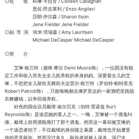
◎化 妆 科琳·卡拉甘 / Colleen Callaghan
恩佐·昂吉莱利 / Enzo Angileri
莎朗·伊尔森 / Sharon Ilson
Jene Fielder Jene Fielder
◎副 导 演 埃米·劳瑞森 / Amy Lauritsen
Michael DeCasper Michael DeCasper
◎简 介
艾琳·格兰特（黛咪·摩尔 Demi Moore饰），一位因没有稳
定工作和收入而失去女儿抚养权的单身妈妈。深爱着女儿的艾
琳，不想把女儿留给无赖前夫达雷尔·格兰特（罗伯特·帕特里克
Robert Patrick饰），只能每晚都去佛罗里达的一家酒吧里跳脱
衣舞赚钱，以争回领养权。
好色的国会议员戴维·迪尔贝克（伯特·雷诺兹 Burt
Reynolds饰）是迷恋她的客人之一。一晚，艾琳被一个酒鬼纠
缠。戴维上前用酒瓶痛打了那个酒鬼。然而这一幕却被艾琳的
一个迷恋者拍下，不仅戴维的身份随之暴露，戴维也开始遭受
他的恶意敲诈。然而没过多久，敲诈者就被人谋杀，溺尸水