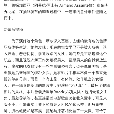
塘。警探加西亚（阿曼德·阿山特 Armand Assante饰）奉命侦
办此案。在抽丝剥茧的调查过程中，一连串的意外事件也随之
而来。
◎幕后揭秘
为了演好这个角色，摩尔深入基层，去纽约最有名的色情
场所体验生活。她的发现：现在的舞女早已不是被人所害、误
入歧途、悲悲切切、惨遭践踏的女性，她们都是主动选择这个
职业，而且视脱衣舞工作为藐视男人、征服男人的自我解放过
程。摩尔的脱衣舞没有一丝性感媚俗可言，倒是像健美操，甚
至像她后来饰演的特种女兵。她在影片中根本不像一个孤立无
援的单身母亲，而是一个有主见、有体魄、敢作敢当的女强
人。在一部喜剧基调的影片中，她演得“太认真”了，破坏了整部
影片的风格。本片曾囊括当年Razzie六项大奖：包括最差女主
角，最差导演等，甚至连最差电影歌曲奖都收入囊中，可见来
头不小。可能事实上并不如影评人所说的这么差，但故事蹩
脚，演出粗糙却是事实，拒绝与原著相比差了一大截。可怜了