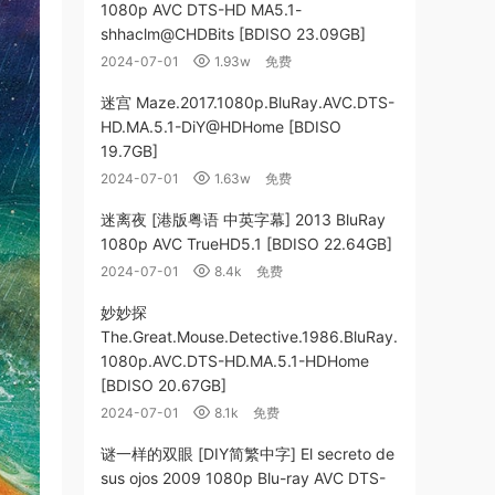
1080p AVC DTS-HD MA5.1-
shhaclm@CHDBits [BDISO 23.09GB]
2024-07-01
1.93w
免费
迷宫 Maze.2017.1080p.BluRay.AVC.DTS-
HD.MA.5.1-DiY@HDHome [BDISO
19.7GB]
2024-07-01
1.63w
免费
迷离夜 [港版粤语 中英字幕] 2013 BluRay
1080p AVC TrueHD5.1 [BDISO 22.64GB]
2024-07-01
8.4k
免费
妙妙探
The.Great.Mouse.Detective.1986.BluRay.
1080p.AVC.DTS-HD.MA.5.1-HDHome
[BDISO 20.67GB]
2024-07-01
8.1k
免费
谜一样的双眼 [DIY简繁中字] El secreto de
sus ojos 2009 1080p Blu-ray AVC DTS-