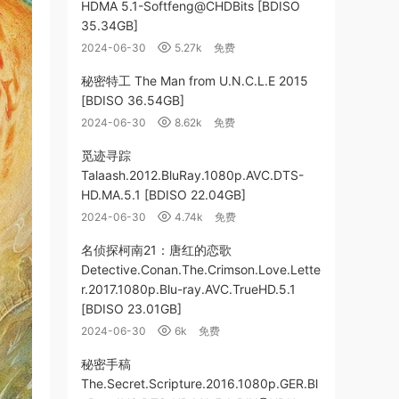
HDMA 5.1-Softfeng@CHDBits [BDISO
35.34GB]
2024-06-30
5.27k
免费
秘密特工 The Man from U.N.C.L.E 2015
[BDISO 36.54GB]
2024-06-30
8.62k
免费
觅迹寻踪
Talaash.2012.BluRay.1080p.AVC.DTS-
HD.MA.5.1 [BDISO 22.04GB]
2024-06-30
4.74k
免费
名侦探柯南21：唐红的恋歌
Detective.Conan.The.Crimson.Love.Lette
r.2017.1080p.Blu-ray.AVC.TrueHD.5.1
[BDISO 23.01GB]
2024-06-30
6k
免费
秘密手稿
The.Secret.Scripture.2016.1080p.GER.Bl