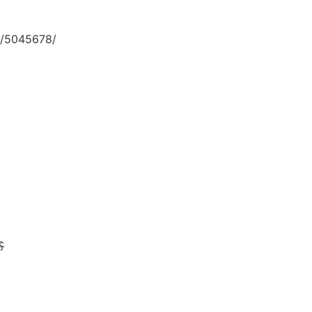
/5045678/
爷