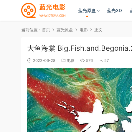
蓝光原盘
蓝光3D
当前位置：
首页
蓝光原盘
电影
正文
大鱼海棠 Big.Fish.and.Begonia.
2022-06-28
电影
576
57