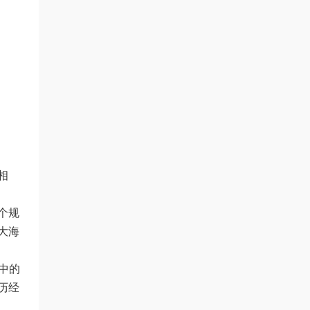
相
个规
大海
中的
历经