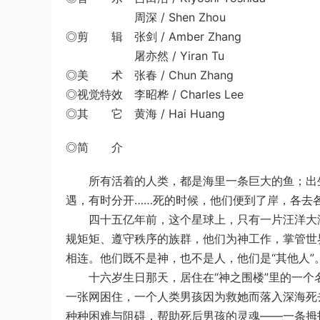
周深 / Shen Zhou
◎剪 辑 张剑 / Amber Zhang
屠亦然 / Yiran Tu
◎美 术 张春 / Chun Zhang
◎视觉特效 李昭桦 / Charles Lee
◎其 它 黄海 / Hai Huang
◎简 介
所有活着的人类，都是海里一条巨大的鱼；出生
遇，有时分开……死的时候，他们便到了岸，各去
四十五亿年前，这个星球上，只有一片汪洋大海
规矩矩、遵守秩序的族群，他们为神工作，掌管世
相连。他们既不是神，也不是人，他们是“其他人”
十六岁生日那天，居住在“神之围楼”里的一个名
一张网困住，一个人类男孩因为救她而落入深海死
种种困难与阻碍，帮助死后男孩的灵魂——一条拇