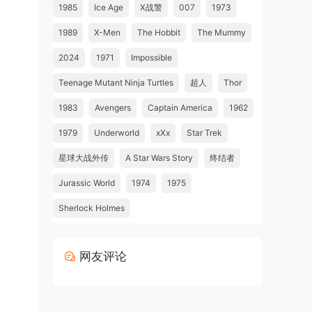
1985
Ice Age
X战警
007
1973
1989
X-Men
The Hobbit
The Mummy
2024
1971
Impossible
Teenage Mutant Ninja Turtles
超人
Thor
1983
Avengers
Captain America
1962
1979
Underworld
xXx
Star Trek
星球大战外传
A Star Wars Story
终结者
Jurassic World
1974
1975
Sherlock Holmes
网友评论