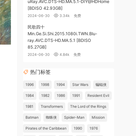
uRay.AVC.DTS-HD.MA.5.1-DIY@HDHome
[BDISO 42.93GB]
2024-06-30
3.34k
免费
民歌四十
Min.Ge.Si.Shi.2015.1080i.TWN.Blu-
ray.AVC.DTS-HD.MA.5.1 [BDISO
85.27GB]
i
2024-06-30
4.84k
免费
热门标签
1996
1998
1994
Star Wars
蝙蝠侠
1984
1982
1986
1991
Resident Evil
1981
Transformers
The Lord of the Rings
Batman
蜘蛛侠
Spider-Man
Mission
Pirates of the Caribbean
1990
1976