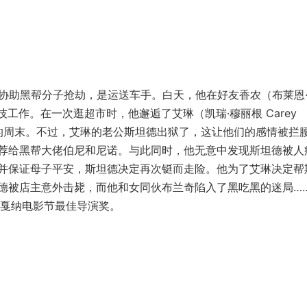
 饰）协助黑帮分子抢劫，是运送车手。白天，他在好友香农（布莱恩
飞车特技工作。在一次逛超市时，他邂逅了艾琳（凯瑞·穆丽根 Carey
过愉快的周末。不过，艾琳的老公斯坦德出狱了，这让他们的感情被拦
荐给黑帮大佬伯尼和尼诺。与此同时，他无意中发现斯坦德被人
并保证母子平安，斯坦德决定再次铤而走险。他为了艾琳决定帮
德被店主意外击毙，而他和女同伙布兰奇陷入了黑吃黑的迷局…
戛纳电影节最佳导演奖。