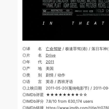
◎译 名
亡命驾驶
/ 极速罪驾(港) / 落日车神(
◎片 名
Drive
◎年 代
2011
◎产 地 美国
◎类 别 剧情 / 动作
◎语 言 英语 / 西班牙语
◎上映日期 2011-05-20(戛纳电影节) / 2011-09
◎IMDb评星 ★★★★★★★★☆☆
◎IMDb评分 7.8/10 from 630,174 users
◎IMDb链接 https://www.imdb.com/title/tt078