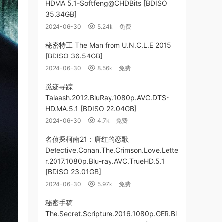
HDMA 5.1-Softfeng@CHDBits [BDISO
35.34GB]
2024-06-30
5.24k
免费
秘密特工 The Man from U.N.C.L.E 2015
[BDISO 36.54GB]
2024-06-30
8.56k
免费
觅迹寻踪
Talaash.2012.BluRay.1080p.AVC.DTS-
HD.MA.5.1 [BDISO 22.04GB]
2024-06-30
4.7k
免费
名侦探柯南21：唐红的恋歌
Detective.Conan.The.Crimson.Love.Lette
r.2017.1080p.Blu-ray.AVC.TrueHD.5.1
[BDISO 23.01GB]
2024-06-30
5.97k
免费
秘密手稿
The.Secret.Scripture.2016.1080p.GER.Bl