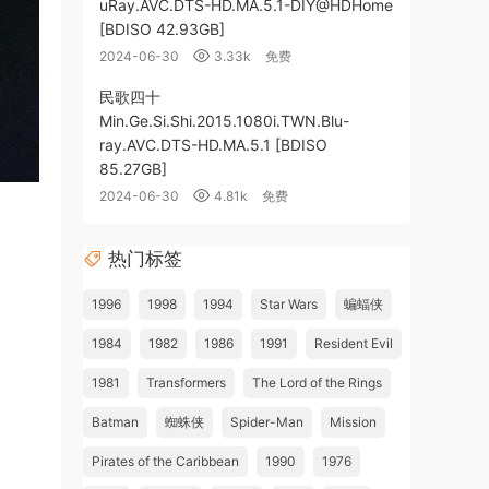
uRay.AVC.DTS-HD.MA.5.1-DIY@HDHome
[BDISO 42.93GB]
2024-06-30
3.33k
免费
民歌四十
Min.Ge.Si.Shi.2015.1080i.TWN.Blu-
ray.AVC.DTS-HD.MA.5.1 [BDISO
85.27GB]
2024-06-30
4.81k
免费
热门标签
1996
1998
1994
Star Wars
蝙蝠侠
1984
1982
1986
1991
Resident Evil
1981
Transformers
The Lord of the Rings
Batman
蜘蛛侠
Spider-Man
Mission
Pirates of the Caribbean
1990
1976