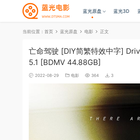
蓝光原盘
蓝光3D
当前位置：
首页
蓝光原盘
电影
正文
亡命驾驶 [DIY简繁特效中字] Drive 2
5.1 [BDMV 44.88GB]
2022-08-29
电影
364
3