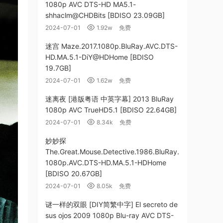
1080p AVC DTS-HD MA5.1-
shhaclm@CHDBits [BDISO 23.09GB]
2024-07-01
1.92w
免费
迷宫 Maze.2017.1080p.BluRay.AVC.DTS-
HD.MA.5.1-DiY@HDHome [BDISO
19.7GB]
2024-07-01
1.62w
免费
迷离夜 [港版粤语 中英字幕] 2013 BluRay
1080p AVC TrueHD5.1 [BDISO 22.64GB]
2024-07-01
8.34k
免费
妙妙探
The.Great.Mouse.Detective.1986.BluRay.
1080p.AVC.DTS-HD.MA.5.1-HDHome
[BDISO 20.67GB]
2024-07-01
8.05k
免费
谜一样的双眼 [DIY简繁中字] El secreto de
sus ojos 2009 1080p Blu-ray AVC DTS-