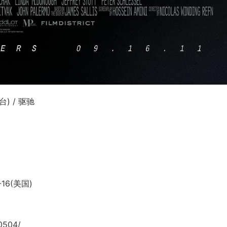
台) / 驱驰
-16(美国)
0504/