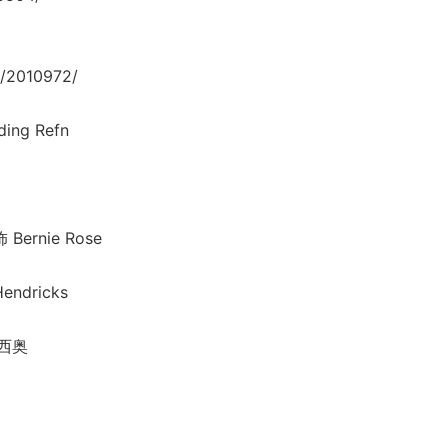
/2010972/
ng Refn
rnie Rose
dricks
尼西奥