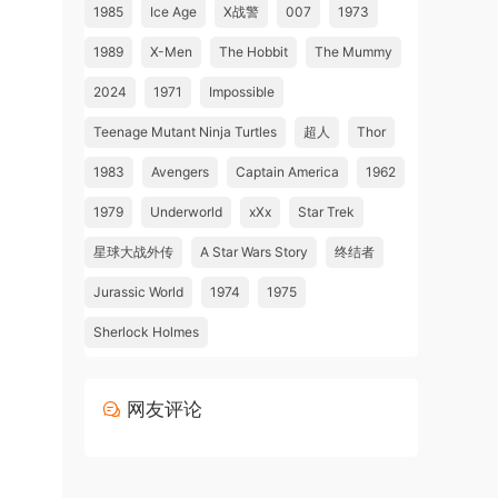
1985
Ice Age
X战警
007
1973
1989
X-Men
The Hobbit
The Mummy
2024
1971
Impossible
Teenage Mutant Ninja Turtles
超人
Thor
1983
Avengers
Captain America
1962
1979
Underworld
xXx
Star Trek
星球大战外传
A Star Wars Story
终结者
Jurassic World
1974
1975
Sherlock Holmes
网友评论