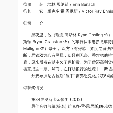
◎服 装 埃林·贝纳赫 / Erin Benach
◎其 它 维克多·雷·恩尼斯 / Victor Ray Ennis
◎简 介
黑夜里，他（瑞恩·高斯林 Ryan Gosling
斯顿 Bryan Cranston 饰）的车行从事电影
Mulligan 饰）母子， 双方互有好感，并度
断，尽管双方心有灵犀，却只剩无奈。香农把他推
扁，原来后者在狱中欠了保护费。为了偿还高利贷
德完成这一票。然而，在打劫银行的过程中，斯坦
丹麦导演尼古拉斯`温丁`雷弗恩凭此片获64届
◎获奖情况
第84届奥斯卡金像奖 (2012)
最佳音效剪辑(提名) 维克多·雷·恩尼斯,朗·班德