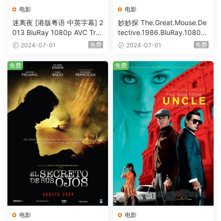
电影
电影
迷离夜 [港版粤语 中英字幕] 2
妙妙探 The.Great.Mouse.De
013 BluRay 1080p AVC Tru
tective.1986.BluRay.1080p.
eHD5.1 [BDISO 22.64GB]
AVC.DTS-HD.MA.5.1-HDHo
免费
免费
2024-07-01
2024-07-01
me [BDISO 20.67GB]
免费
免费
电影
电影