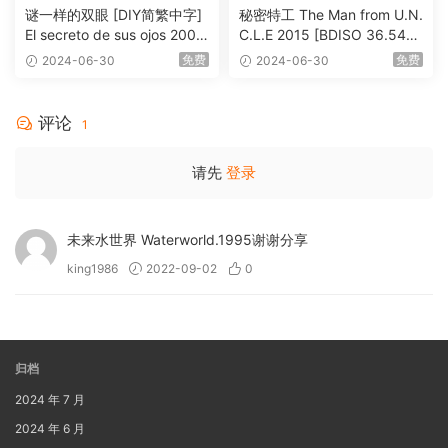
谜一样的双眼 [DIY简繁中字]
秘密特工 The Man from U.N.
El secreto de sus ojos 2009
C.L.E 2015 [BDISO 36.54G
1080p Blu-ray AVC DTS-HD
B]
免费
免费
2024-06-30
2024-06-30
MA 5.1-Softfeng@CHDBits
[BDISO 35.34GB]
评论
1
请先
登录
未来水世界 Waterworld.1995谢谢分享
king1986
2022-09-02
0
归档
2024 年 7 月
2024 年 6 月