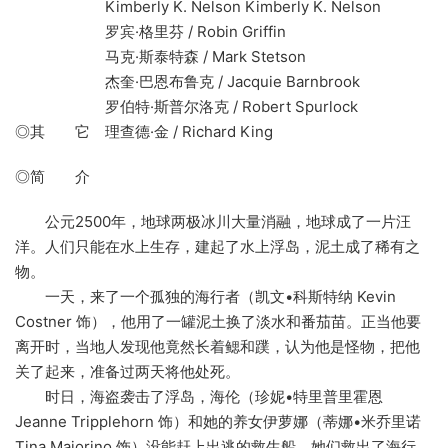
Kimberly K. Nelson Kimberly K. Nelson
罗宾·格里芬 / Robin Griffin
马克·斯泰特森 / Mark Stetson
杰奎·巴恩布鲁克 / Jacquie Barnbrook
罗伯特·斯普尔洛克 / Robert Spurlock
◎其 它 理查德·金 / Richard King
◎简 介
公元2500年，地球两极冰川大量消融，地球成了一片汪
洋。人们只能在水上生存，建起了水上浮岛，泥土成了稀有之
物。
一天，来了一个孤独的海行者（凯文•科斯特纳 Kevin
Costner 饰），他用了一罐泥土换了淡水和番茄苗。正当他要
离开时，当地人发现他竟然长着鳃和蹼，认为他是怪物，把他
关了起来，准备过两天将他处死。
时日，海盗袭击了浮岛，海伦（珍妮•特里普里霍恩
Jeanne Tripplehorn 饰）和她的养女伊萝娜（蒂娜•米乔里诺
Tina Majorino 饰）没能赶上出逃的救生船，她们救出了海行