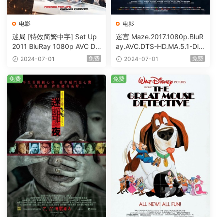
电影
电影
迷局 [特效简繁中字] Set Up
迷宫 Maze.2017.1080p.BluR
2011 BluRay 1080p AVC DT
ay.AVC.DTS-HD.MA.5.1-DiY
S-HD MA5.1-shhaclm@CHD
@HDHome [BDISO 19.7GB]
免费
免费
2024-07-01
2024-07-01
Bits [BDISO 23.09GB]
免费
免费