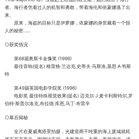
者。海行者凭着过人的机智和勇敢，带着海伦和依蒙娜逃了出
来。
原来，海盗的目标只是伊萝娜，依蒙娜的身世藏着一个惊
人的秘密……
◎获奖情况
第68届奥斯卡金像奖 (1996)
最佳音响(提名) 格雷格·兰达克,史蒂夫·马斯洛,基思·A·韦斯
特
第49届英国电影学院奖 (1996)
电影奖 最佳特殊视觉效果(提名) 迈克尔·J·麦卡利斯特尔,罗
伯特·斯普尔洛克,布拉德·库恩,马丁·布雷辛
◎幕后揭秘
全片在夏威夷搭景拍摄，光建造两千吨重的海上废城就耗