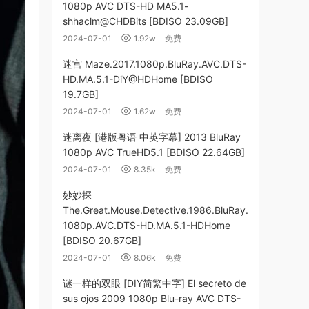
1080p AVC DTS-HD MA5.1-
shhaclm@CHDBits [BDISO 23.09GB]
2024-07-01
1.92w
免费
迷宫 Maze.2017.1080p.BluRay.AVC.DTS-
HD.MA.5.1-DiY@HDHome [BDISO
19.7GB]
2024-07-01
1.62w
免费
迷离夜 [港版粤语 中英字幕] 2013 BluRay
1080p AVC TrueHD5.1 [BDISO 22.64GB]
2024-07-01
8.35k
免费
妙妙探
The.Great.Mouse.Detective.1986.BluRay.
1080p.AVC.DTS-HD.MA.5.1-HDHome
[BDISO 20.67GB]
2024-07-01
8.06k
免费
谜一样的双眼 [DIY简繁中字] El secreto de
sus ojos 2009 1080p Blu-ray AVC DTS-