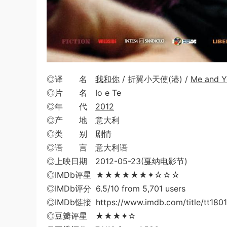
◎译 名
我和你
/ 折翼小天使(港) /
Me and Y
◎片 名 Io e Te
◎年 代
2012
◎产 地 意大利
◎类 别 剧情
◎语 言 意大利语
◎上映日期 2012-05-23(戛纳电影节)
◎IMDb评星 ★★★★★★✦☆☆☆
◎IMDb评分 6.5/10 from 5,701 users
◎IMDb链接 https://www.imdb.com/title/tt1801
◎豆瓣评星 ★★★✦☆