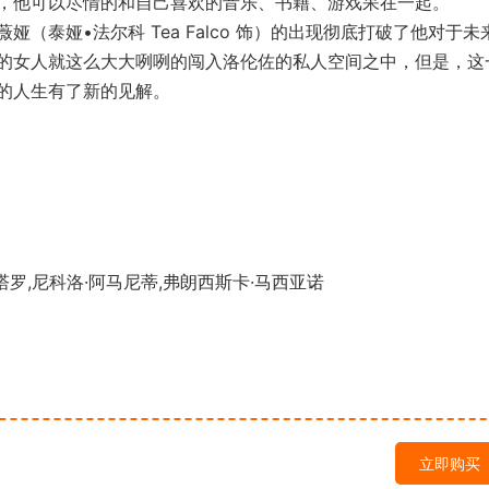
，他可以尽情的和自己喜欢的音乐、书籍、游戏呆在一起。
娅•法尔科 Tea Falco 饰）的出现彻底打破了他对于未
的女人就这么大大咧咧的闯入洛伦佐的私人空间之中，但是，这
的人生有了新的见解。
罗,尼科洛·阿马尼蒂,弗朗西斯卡·马西亚诺
立即购买