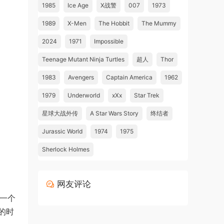
1985
Ice Age
X战警
007
1973
1989
X-Men
The Hobbit
The Mummy
2024
1971
Impossible
Teenage Mutant Ninja Turtles
超人
Thor
1983
Avengers
Captain America
1962
1979
Underworld
xXx
Star Trek
星球大战外传
A Star Wars Story
终结者
Jurassic World
1974
1975
Sherlock Holmes
网友评论
在一个
的时