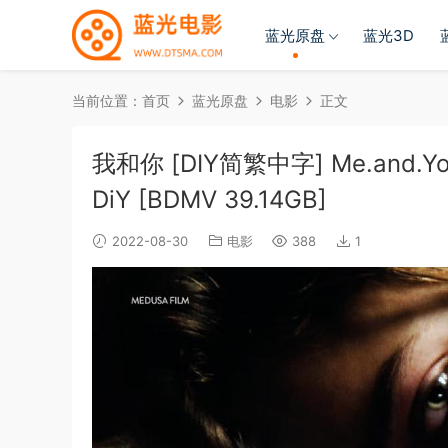
蓝光原盘
蓝光3D
当前位置：
首页
蓝光原盘
电影
正文
我和你 [DIY简繁中字] Me.and.You.
DiY [BDMV 39.14GB]
2022-08-30
电影
388
1