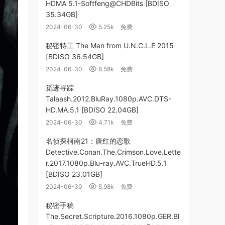
HDMA 5.1-Softfeng@CHDBits [BDISO
35.34GB]
2024-06-30
5.25k
免费
秘密特工 The Man from U.N.C.L.E 2015
[BDISO 36.54GB]
2024-06-30
8.58k
免费
觅迹寻踪
Talaash.2012.BluRay.1080p.AVC.DTS-
HD.MA.5.1 [BDISO 22.04GB]
2024-06-30
4.71k
免费
名侦探柯南21：唐红的恋歌
Detective.Conan.The.Crimson.Love.Lette
r.2017.1080p.Blu-ray.AVC.TrueHD.5.1
[BDISO 23.01GB]
2024-06-30
5.98k
免费
秘密手稿
The.Secret.Scripture.2016.1080p.GER.Bl