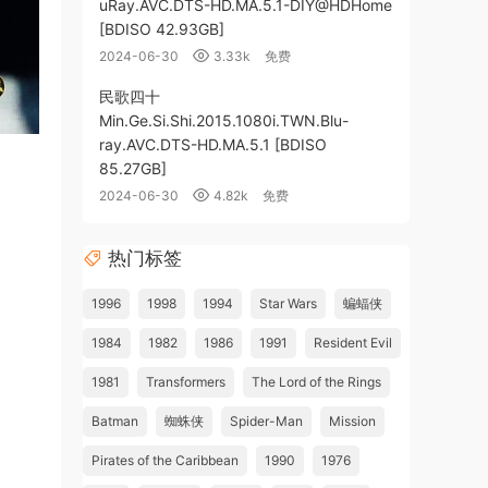
uRay.AVC.DTS-HD.MA.5.1-DIY@HDHome
[BDISO 42.93GB]
2024-06-30
3.33k
免费
民歌四十
Min.Ge.Si.Shi.2015.1080i.TWN.Blu-
ray.AVC.DTS-HD.MA.5.1 [BDISO
85.27GB]
2024-06-30
4.82k
免费
热门标签
1996
1998
1994
Star Wars
蝙蝠侠
1984
1982
1986
1991
Resident Evil
1981
Transformers
The Lord of the Rings
Batman
蜘蛛侠
Spider-Man
Mission
Pirates of the Caribbean
1990
1976