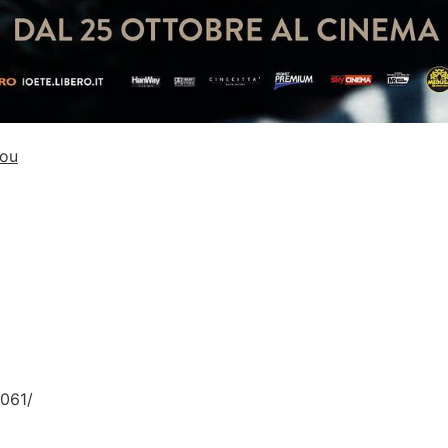
ou
061/