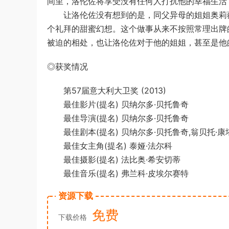
间里，洛伦佐将享受没有任何人打扰他的幸福生活
让洛伦佐没有想到的是，同父异母的姐姐奥莉薇娅（泰
个礼拜的甜蜜幻想。这个做事从来不按照常理出牌
被迫的相处，也让洛伦佐对于他的姐姐，甚至是他
◎获奖情况
第57届意大利大卫奖 (2013)
最佳影片(提名) 贝纳尔多·贝托鲁奇
最佳导演(提名) 贝纳尔多·贝托鲁奇
最佳剧本(提名) 贝纳尔多·贝托鲁奇,翁贝托·康塔
最佳女主角(提名) 泰娅·法尔科
最佳摄影(提名) 法比奥·希安切蒂
最佳音乐(提名) 弗兰科·皮埃尔赛特
资源下载
免费
下载价格