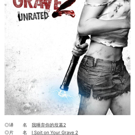
◎译 名
我唾弃你的坟墓2
◎片 名
I Spit on Your Grave 2