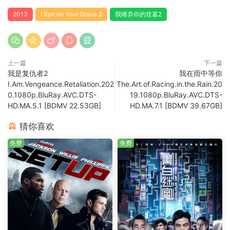
2013
I Spit on Your Grave 2
我唾弃你的坟墓2
上一篇
下一篇
我是复仇者2
我在雨中等你
I.Am.Vengeance.Retaliation.202
The.Art.of.Racing.in.the.Rain.20
0.1080p.BluRay.AVC.DTS-
19.1080p.BluRay.AVC.DTS-
HD.MA.5.1 [BDMV 22.53GB]
HD.MA.7.1 [BDMV 39.67GB]
猜你喜欢
免费
免费