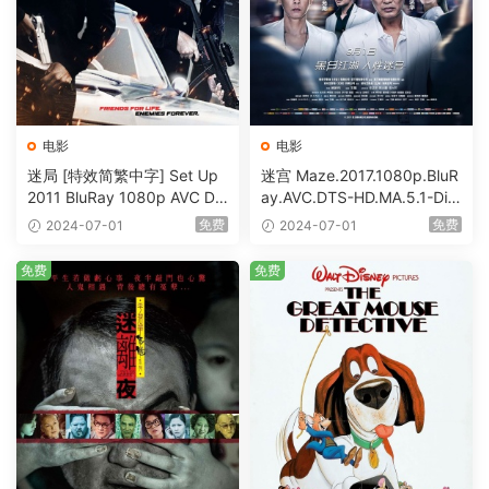
电影
电影
迷局 [特效简繁中字] Set Up
迷宫 Maze.2017.1080p.BluR
2011 BluRay 1080p AVC DT
ay.AVC.DTS-HD.MA.5.1-DiY
S-HD MA5.1-shhaclm@CHD
@HDHome [BDISO 19.7GB]
免费
免费
2024-07-01
2024-07-01
Bits [BDISO 23.09GB]
免费
免费