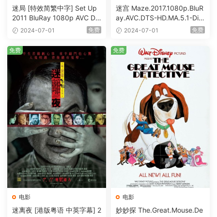
迷局 [特效简繁中字] Set Up
迷宫 Maze.2017.1080p.BluR
2011 BluRay 1080p AVC DT
ay.AVC.DTS-HD.MA.5.1-DiY
S-HD MA5.1-shhaclm@CHD
@HDHome [BDISO 19.7GB]
免费
免费
2024-07-01
2024-07-01
Bits [BDISO 23.09GB]
免费
免费
电影
电影
迷离夜 [港版粤语 中英字幕] 2
妙妙探 The.Great.Mouse.De