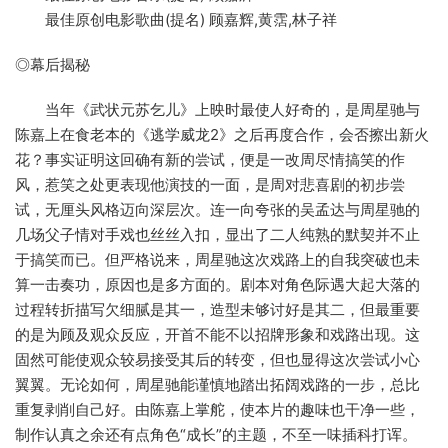
最佳原创电影歌曲(提名) 顾嘉辉,黄霑,林子祥
◎幕后揭秘
当年《武状元苏乞儿》上映时最使人好奇的，是周星驰与
陈嘉上在食老本的《逃学威龙2》之后再度合作，会否擦出新火
花？事实证明这回确有新的尝试，便是一改周尽情搞笑的作
风，惹笑之处更表现他演技的一面，是周对悲喜剧的初步尝
试，无厘头风格迈向深层次。连一向夸张的吴孟达与周星驰的
几场父子情对手戏也丝丝入扣，显出了二人纯熟的默契并不止
于搞笑而已。但严格说来，周星驰这次戏路上的自我突破也未
算一击奏功，原因也是多方面的。剧本对角色际遇大起大落的
过程转折描写欠细腻是其一，造型未够讨好是其二，但最重要
的是为顾及观众反应，开首不能不以招牌形象和戏路出现。这
固然可能使观众较易接受其后的转变，但也显得这次尝试小心
翼翼。无论如何，周星驰能谨慎地踏出拓阔戏路的一步，总比
重复剥削自己好。由陈嘉上掌舵，使本片的趣味也干净一些，
制作认真之余还有点角色“成长”的主题，不至一味插科打诨。