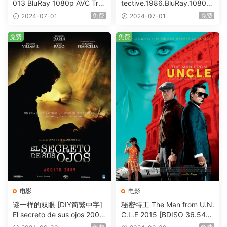
013 BluRay 1080p AVC Tru
tective.1986.BluRay.1080p.
eHD5.1 [BDISO 22.64GB]
AVC.DTS-HD.MA.5.1-HDHo
免费
免费
2024-07-01
2024-07-01
me [BDISO 20.67GB]
免费
免费
电影
电影
谜一样的双眼 [DIY简繁中字]
秘密特工 The Man from U.N.
El secreto de sus ojos 2009
C.L.E 2015 [BDISO 36.54G
1080p Blu-ray AVC DTS-HD
B]