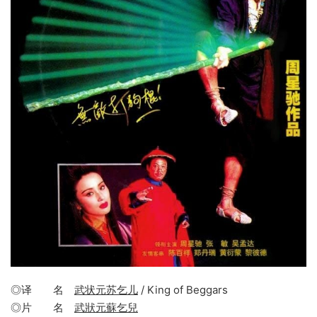
◎译 名
武状元苏乞儿
/ King of Beggars
◎片 名
武狀元蘇乞兒