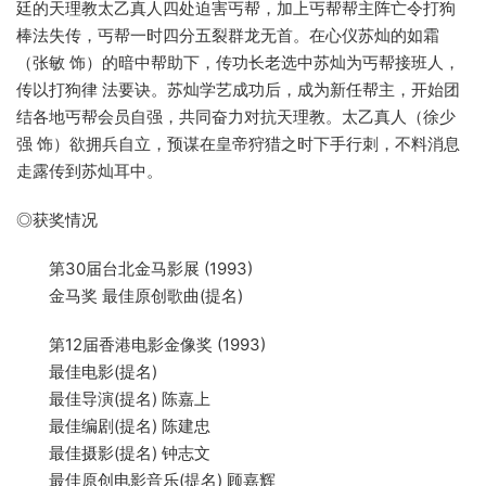
廷的天理教太乙真人四处迫害丐帮，加上丐帮帮主阵亡令打狗
棒法失传，丐帮一时四分五裂群龙无首。在心仪苏灿的如霜
（张敏 饰）的暗中帮助下，传功长老选中苏灿为丐帮接班人，
传以打狗律 法要诀。苏灿学艺成功后，成为新任帮主，开始团
结各地丐帮会员自强，共同奋力对抗天理教。太乙真人（徐少
强 饰）欲拥兵自立，预谋在皇帝狩猎之时下手行刺，不料消息
走露传到苏灿耳中。
◎获奖情况
第30届台北金马影展 (1993)
金马奖 最佳原创歌曲(提名)
第12届香港电影金像奖 (1993)
最佳电影(提名)
最佳导演(提名) 陈嘉上
最佳编剧(提名) 陈建忠
最佳摄影(提名) 钟志文
最佳原创电影音乐(提名) 顾嘉辉