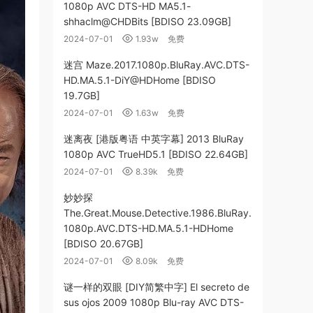
1080p AVC DTS-HD MA5.1-
shhaclm@CHDBits [BDISO 23.09GB]
2024-07-01
1.93w
免费
迷宫 Maze.2017.1080p.BluRay.AVC.DTS-
HD.MA.5.1-DiY@HDHome [BDISO
19.7GB]
2024-07-01
1.63w
免费
迷离夜 [港版粤语 中英字幕] 2013 BluRay
1080p AVC TrueHD5.1 [BDISO 22.64GB]
2024-07-01
8.39k
免费
妙妙探
The.Great.Mouse.Detective.1986.BluRay.
1080p.AVC.DTS-HD.MA.5.1-HDHome
[BDISO 20.67GB]
2024-07-01
8.09k
免费
谜一样的双眼 [DIY简繁中字] El secreto de
sus ojos 2009 1080p Blu-ray AVC DTS-