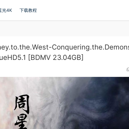
蓝光4K
下载教程
o.the.West-Conquering.the.Demon
rueHD5.1 [BDMV 23.04GB]