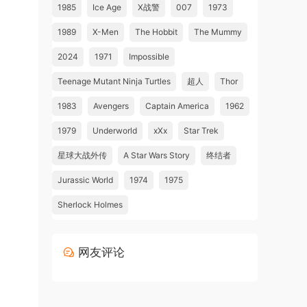
1985
Ice Age
X战警
007
1973
1989
X-Men
The Hobbit
The Mummy
2024
1971
Impossible
Teenage Mutant Ninja Turtles
超人
Thor
1983
Avengers
Captain America
1962
1979
Underworld
xXx
Star Trek
星球大战外传
A Star Wars Story
终结者
Jurassic World
1974
1975
Sherlock Holmes
网友评论