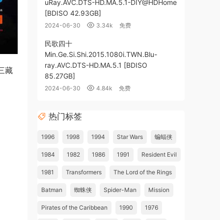
uRay.AVC.DTS-HD.MA.5.1-DIY@HDHome
[BDISO 42.93GB]
2024-06-30
3.34k
免费
民歌四十
Min.Ge.Si.Shi.2015.1080i.TWN.Blu-
ray.AVC.DTS-HD.MA.5.1 [BDISO
 三藏
85.27GB]
2024-06-30
4.84k
免费
热门标签
1996
1998
1994
Star Wars
蝙蝠侠
1984
1982
1986
1991
Resident Evil
1981
Transformers
The Lord of the Rings
Batman
蜘蛛侠
Spider-Man
Mission
Pirates of the Caribbean
1990
1976