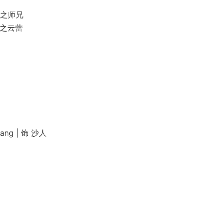
侠之师兄
侠之云蕾
ng | 饰 沙人