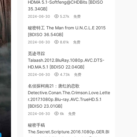
HDMA 5.1-Softfeng@CHDBits [BDISO
35.34GB]
2024-06-30
5.27k
免费
秘密特工 The Man from U.N.C.L.E 2015
[BDISO 36.54GB]
2024-06-30
8.61k
免费
觅迹寻踪
Talaash.2012.BluRay.1080p.AVC.DTS-
HD.MA.5.1 [BDISO 22.04GB]
2024-06-30
4.73k
免费
名侦探柯南21：唐红的恋歌
Detective.Conan.The.Crimson.Love.Lette
r.2017.1080p.Blu-ray.AVC.TrueHD.5.1
[BDISO 23.01GB]
2024-06-30
6k
免费
秘密手稿
The.Secret.Scripture.2016.1080p.GER.Bl