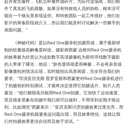
起并发生爆炸，飞机立即被炸成碎片。为应付这场戏，我们制
作了真实的飞机残骸。如果没有特效组人员的协助，根本没可
能在一个镜头里表现这些。和特效团队一起工作很好，他们在
影片的筹备阶段就介入，所以我们能及时讨论解决一些棘手的
画面问题。”
《神秘代码》是以Red One摄录机拍摄而成，属于最新研
制的轻量级高解像度科技。摄影师西蒙·达根对Red One摄录机
的效果极为欣赏认为这款数字高清摄像机为那些寻找数字摄影
的人带来了曙光，他说：“肤色显得很柔和棒极，不会有杂音或
影像微粒的情况出现，实时能拍出高质画面，完全符合我们的
要求。”导演亚历克斯·普罗亚斯和西蒙更对Red One摄录机进行
了拍摄前的特别测试，才最终决定使用它拍摄该片。制片人杰
森说：“他们都很高兴能用Red One拍摄。它加快了运动速度。
而且很多景象在拍摄中我们就可以做到，不用等到后期才能达
到。比如调光”西蒙表示：“亚历克斯讨厌拍摄效果过度光亮，而
Red One摄录机能避免这问题出现，而且效果绝佳。这就让我
们对拍摄效果更佳自信而且敢于尝试。”