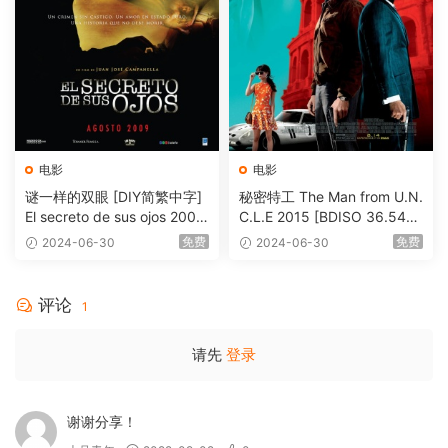
电影
电影
谜一样的双眼 [DIY简繁中字]
秘密特工 The Man from U.N.
El secreto de sus ojos 2009
C.L.E 2015 [BDISO 36.54G
1080p Blu-ray AVC DTS-HD
B]
免费
免费
2024-06-30
2024-06-30
MA 5.1-Softfeng@CHDBits
[BDISO 35.34GB]
评论
1
请先
登录
谢谢分享！