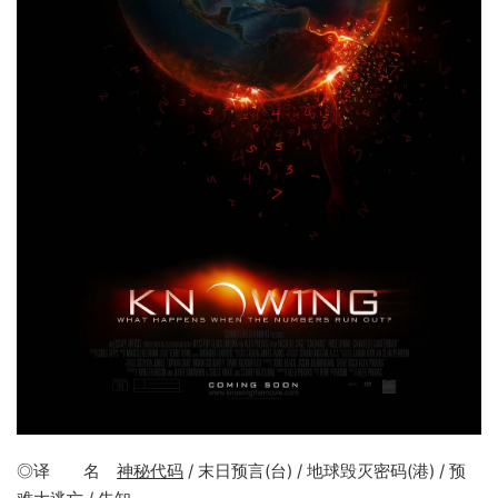
◎译 名
神秘代码
/ 末日预言(台) / 地球毁灭密码(港) / 预