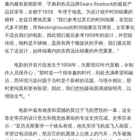
囊内藏有新闻影带、字典和热买品牌Sears Roebuck的最新产
品目录等，全都于1939 年埋于地底。为设计戏中时间锦囊的
模样，史提芬费煞思量：“我们参考过其它的时间锦囊，造型款
式多不胜数，而Westinghouse的时间锦囊呈导弹形，太军事化
不适合我们的电影。因此我们最后参考1958年的设计，外型较
传统，物料是不锈钢，盖面有两个螺旋状的手柄。我们最后简
化了这设计，始终锦囊内的东西远比锦囊的外壳重要。”
电影的开首片段发生于1958年，为重现50年代景貌，令制
作人员很开心：“那时是一个很有趣的时代，到处充满希望和融
洽，而环境污染问题于当时是个新鲜的话题。与现今相比，那
时更纯真和更有盼望。因此，我们把拍摄画面调成较明亮，以
增添生气。”
电影中最有难度和震撼的莫过于飞机堕毁的一幕，这全
靠史蒂芬的设计意念和视觉效果组的专业支持完成。史蒂芬表
示：“亚历克斯要求一个镜头表现，他先安排飞机低飞入画面，
并穿过电话线杆，然后它的机翼撞上公路上的汽车，汽车被抛