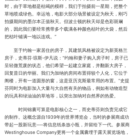
时，由于草地都是枯竭的模样，我们于拍摄前一星期，把整个
草地喷成绿色。幸运地，电影大部分场景被设定为秋天，刚巧
拍摄期间的墨尔本正值秋天。但波士顿的秋天却是色彩斑斓
的，因此我们要经常携带多个载满各种颜色枯叶的大袋，然后
把枯叶铺满一地以连戏。”
至于约翰一家居住的房子，其建筑风格被设定为新英格兰
房子，史蒂芬·琼斯-伊凡说：“约翰和妻子购入房子时，房子已
呈轻微荒废的状态，他们希望一起建立家庭，并翻新大房子，
回复昔日的华丽。我们为加纳的房间布置得较个人化，它位于
阁楼，开有一道圆形的窗，这是亚历克斯最常用的布置。”史提
芬同时为电影加入大量与大自然有关的物品，例如有动物造型
的玩具和绿油油的草地等，以突出加纳对自然界的热爱。
时间锦囊可算是电影核心之一，而史蒂芬则负责完成它
的制作。这概念源自1939年的世界博览会，当时的参展商成功
带起一股新玩意──将信息纸条放小瓶，并留给下一代。参展商
Westinghouse Company更将一个金属囊埋于露天展览场地，