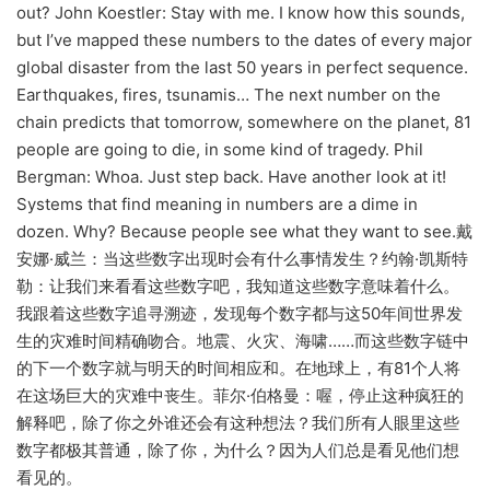
out? John Koestler: Stay with me. I know how this sounds,
but I’ve mapped these numbers to the dates of every major
global disaster from the last 50 years in perfect sequence.
Earthquakes, fires, tsunamis… The next number on the
chain predicts that tomorrow, somewhere on the planet, 81
people are going to die, in some kind of tragedy. Phil
Bergman: Whoa. Just step back. Have another look at it!
Systems that find meaning in numbers are a dime in
dozen. Why? Because people see what they want to see.戴
安娜·威兰：当这些数字出现时会有什么事情发生？约翰·凯斯特
勒：让我们来看看这些数字吧，我知道这些数字意味着什么。
我跟着这些数字追寻溯迹，发现每个数字都与这50年间世界发
生的灾难时间精确吻合。地震、火灾、海啸……而这些数字链中
的下一个数字就与明天的时间相应和。在地球上，有81个人将
在这场巨大的灾难中丧生。菲尔·伯格曼：喔，停止这种疯狂的
解释吧，除了你之外谁还会有这种想法？我们所有人眼里这些
数字都极其普通，除了你，为什么？因为人们总是看见他们想
看见的。