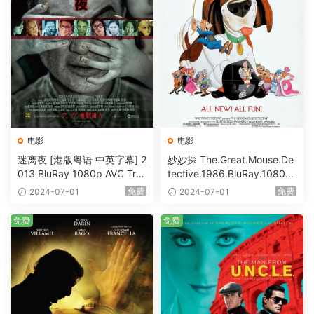
电影
电影
迷离夜 [港版粤语 中英字幕] 2
妙妙探 The.Great.Mouse.De
013 BluRay 1080p AVC Tru
tective.1986.BluRay.1080p.
eHD5.1 [BDISO 22.64GB]
AVC.DTS-HD.MA.5.1-HDHo
免费
免费
2024-07-01
2024-07-01
me [BDISO 20.67GB]
免费
免费