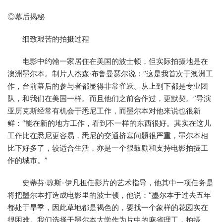
◎幕后揭秘
细致艰苦的拍摄过程
电影中约翰一家居住在美国的波士顿，但实际拍摄地是在
澳洲墨尔本。制片人杰森·布鲁曼瑟尔说：“这是我首次于澳洲工
作，台前幕后的参与者都显得非常雀跃。从上到下都是专业团
队，和我们在美国一样。而且他们之前合作过，更默契。”导演
亚历克斯经常有机会于悉尼工作，而墨尔本对他来说也很新
鲜：“能在新的地方工作，看到不一样的东西很好。其实在这儿
工作比在悉尼更容易，悉尼的交通挤塞问题很严重，墨尔本相
比下好多了，较适合生活，亦是一个很鼓励和支持电影拍摄工
作的城市。”
史蒂芬·琼斯-伊凡担任影片的艺术指导，他其中一项任务是
将把墨尔本打造成电影里的波士顿，他说：“墨尔本于过去五年
都处于旱季，因此草地都是褐色的，要找一个象样的花园实在
很困难。我们选择于墨尔本大学作为片中的麻省理工，拍摄