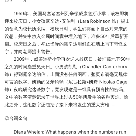
1959年，美国马塞诸塞州列辛顿威廉道斯小学，该校即将
迎来校庆日，小女孩露辛达•安伯利（Lara Robinson 饰）提出
的创意为校长所采纳。校庆日时，学生们将画下自己对未来的
设想，并集中放入金属时间囊中埋入地下，准备50年后重新开
启。校庆日之后，举止怪异的露辛达用鲜血在墙上写下奇怪文
字，并向老师提出警告。
2009年，威廉道斯小学再次迎来校庆日，被埋藏地下50年
之久的时间囊重见天日。小男孩凯勒（Chandler Canterbury
饰）得到露辛达的信，上面没有任何图画，整页布满毫无规律
可言的数字。凯勒的父亲约翰（尼古拉斯•凯奇 Nicolas Cage
饰）夜晚研究这些数字，竟发现这是一组具有预言性的密码。
文中的数字清楚记录了世界上过去50年所发生的各种灾难。除
此之外，这组数字还包括了接下来将发生的重大灾难……
◎台词金句
Diana Whelan: What happens when the numbers run