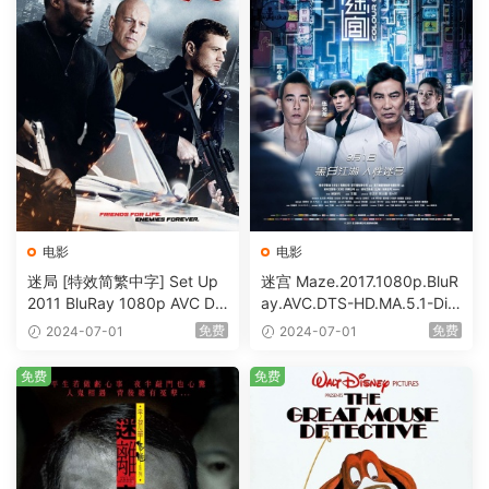
电影
电影
迷局 [特效简繁中字] Set Up
迷宫 Maze.2017.1080p.BluR
2011 BluRay 1080p AVC DT
ay.AVC.DTS-HD.MA.5.1-DiY
S-HD MA5.1-shhaclm@CHD
@HDHome [BDISO 19.7GB]
免费
免费
2024-07-01
2024-07-01
Bits [BDISO 23.09GB]
免费
免费