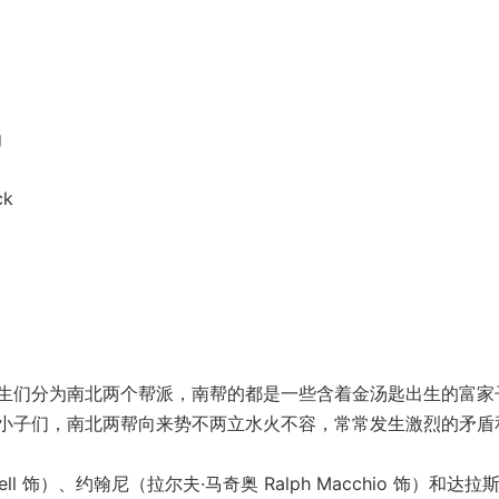
g
ck
们分为南北两个帮派，南帮的都是一些含着金汤匙出生的富家
小子们，南北两帮向来势不两立水火不容，常常发生激烈的矛盾
ll 饰）、约翰尼（拉尔夫·马奇奥 Ralph Macchio 饰）和达拉