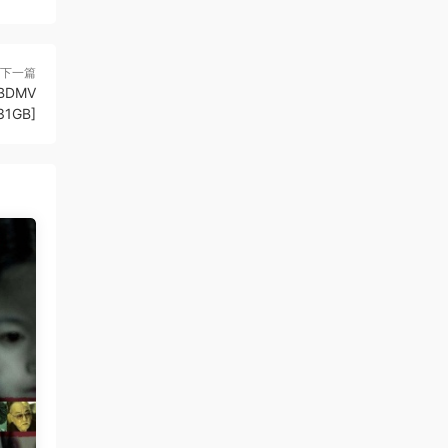
下一篇
[BDMV
31GB]