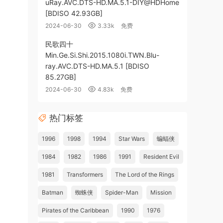
uRay.AVC.DTS-HD.MA.5.1-DIY@HDHome
[BDISO 42.93GB]
2024-06-30
3.33k
免费
民歌四十
Min.Ge.Si.Shi.2015.1080i.TWN.Blu-
ray.AVC.DTS-HD.MA.5.1 [BDISO
85.27GB]
2024-06-30
4.83k
免费
热门标签
1996
1998
1994
Star Wars
蝙蝠侠
1984
1982
1986
1991
Resident Evil
1981
Transformers
The Lord of the Rings
Batman
蜘蛛侠
Spider-Man
Mission
Pirates of the Caribbean
1990
1976