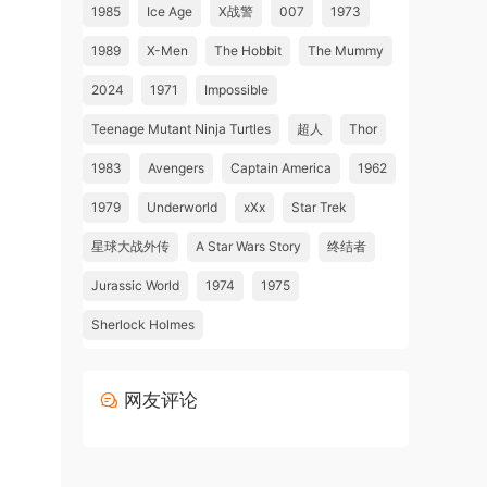
1985
Ice Age
X战警
007
1973
1989
X-Men
The Hobbit
The Mummy
2024
1971
Impossible
Teenage Mutant Ninja Turtles
超人
Thor
1983
Avengers
Captain America
1962
1979
Underworld
xXx
Star Trek
星球大战外传
A Star Wars Story
终结者
Jurassic World
1974
1975
Sherlock Holmes
网友评论