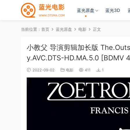
蓝光原盘
蓝光3D
当前位置：
首页
蓝光原盘
电影
正文
小教父 导演剪辑加长版 The.Outsider
y.AVC.DTS-HD.MA.5.0 [BDMV 
2022-09-02
电影
411
1