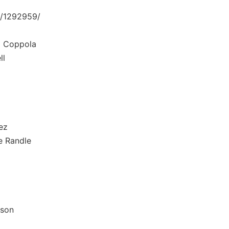
/1292959/
Coppola
l
ez
Randle
son