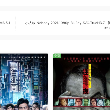
MA.5.1
小人物 Nobody.2021.1080p.BluRay.AVC.TrueHD.7.1 
32.
免费