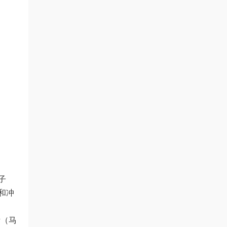
子
和冲
斯（马