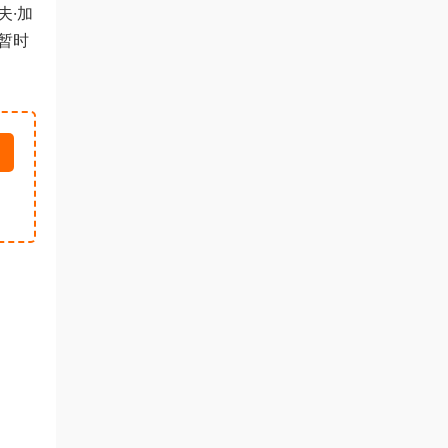
夫·加
子暂时