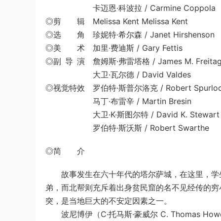
卡迈恩·科波拉 / Carmine Coppola
◎剪 辑 Melissa Kent Melissa Kent
◎选 角 珍妮特·希尔森 / Janet Hirshenson
◎美 术 加里·费迪斯 / Gary Fettis
◎副 导 演 詹姆斯·弗雷塔格 / James M. Freita
大卫·瓦尔德 / David Valdes
◎视觉特效 罗伯特·斯普尔洛克 / Robert Spurlo
马丁·布雷辛 / Martin Bresin
大卫·K·斯图尔特 / David K. Stewart
罗伯特·斯沃斯 / Robert Swarthe
◎简 介
故事发生在六十年代的塔尔萨城，在这里，学生
弟，而北帮则充斥着出身贫民窟的名不见经传的穷
突，是当地巨大的不安定因素之一。
波尼博伊（C·托马斯·豪威尔 C. Thomas Howe