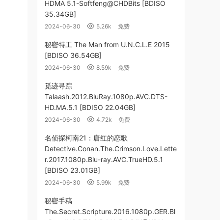
HDMA 5.1-Softfeng@CHDBits [BDISO
35.34GB]
2024-06-30
5.26k
免费
秘密特工 The Man from U.N.C.L.E 2015
[BDISO 36.54GB]
2024-06-30
8.59k
免费
觅迹寻踪
Talaash.2012.BluRay.1080p.AVC.DTS-
HD.MA.5.1 [BDISO 22.04GB]
2024-06-30
4.72k
免费
名侦探柯南21：唐红的恋歌
Detective.Conan.The.Crimson.Love.Lette
r.2017.1080p.Blu-ray.AVC.TrueHD.5.1
[BDISO 23.01GB]
2024-06-30
5.99k
免费
秘密手稿
The.Secret.Scripture.2016.1080p.GER.Bl