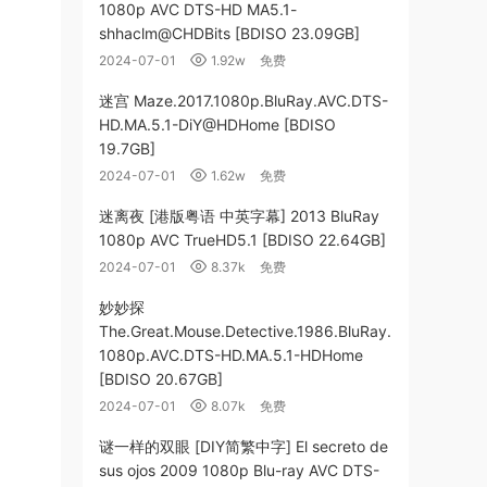
1080p AVC DTS-HD MA5.1-
shhaclm@CHDBits [BDISO 23.09GB]
2024-07-01
1.92w
免费
迷宫 Maze.2017.1080p.BluRay.AVC.DTS-
HD.MA.5.1-DiY@HDHome [BDISO
19.7GB]
2024-07-01
1.62w
免费
迷离夜 [港版粤语 中英字幕] 2013 BluRay
1080p AVC TrueHD5.1 [BDISO 22.64GB]
2024-07-01
8.37k
免费
妙妙探
The.Great.Mouse.Detective.1986.BluRay.
1080p.AVC.DTS-HD.MA.5.1-HDHome
[BDISO 20.67GB]
2024-07-01
8.07k
免费
谜一样的双眼 [DIY简繁中字] El secreto de
sus ojos 2009 1080p Blu-ray AVC DTS-