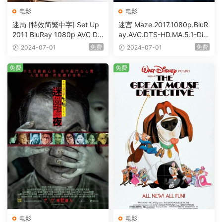
电影
电影
迷局 [特效简繁中字] Set Up
迷宫 Maze.2017.1080p.BluR
2011 BluRay 1080p AVC DT
ay.AVC.DTS-HD.MA.5.1-DiY
S-HD MA5.1-shhaclm@CHD
@HDHome [BDISO 19.7GB]
免费
免费
2024-07-01
2024-07-01
Bits [BDISO 23.09GB]
免费
免费
电影
电影