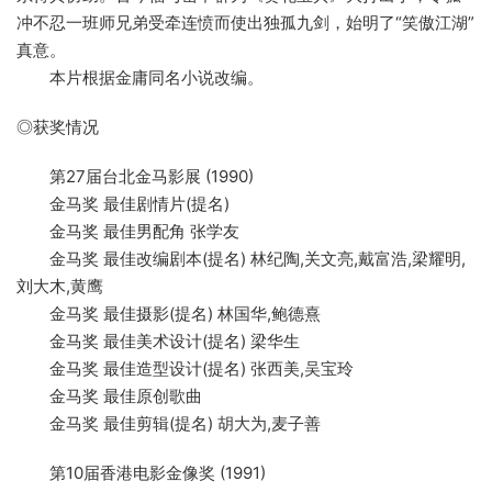
冲不忍一班师兄弟受牵连愤而使出独孤九剑，始明了“笑傲江湖”
真意。
本片根据金庸同名小说改编。
◎获奖情况
第27届台北金马影展 (1990)
金马奖 最佳剧情片(提名)
金马奖 最佳男配角 张学友
金马奖 最佳改编剧本(提名) 林纪陶,关文亮,戴富浩,梁耀明,
刘大木,黄鹰
金马奖 最佳摄影(提名) 林国华,鲍德熹
金马奖 最佳美术设计(提名) 梁华生
金马奖 最佳造型设计(提名) 张西美,吴宝玲
金马奖 最佳原创歌曲
金马奖 最佳剪辑(提名) 胡大为,麦子善
第10届香港电影金像奖 (1991)