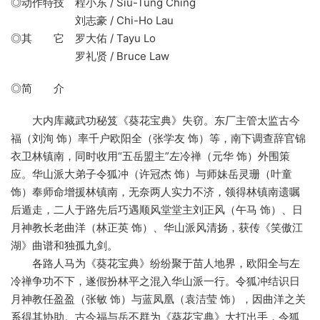
◎动作特技 程小东 / Siu-Tung Ching
刘志豪 / Chi-Ho Lau
◎其 它 罗大佑 / Tayu Lo
罗礼贤 / Bruce Law
◎简 介
大内库藏武功秘笈《葵花宝典》失窃。东厂主管太监古今
福（刘洵 饰）率千户欧阳全（张学友 饰）等，南下调查辞官锦
衣卫林镇南，同时收用“五岳盟主”左冷禅（元华 饰）外围策
应。华山派大弟子令狐冲（许冠杰 饰）与师妹岳灵珊（叶童
饰）奉师命增援林镇南，无奈两人实力不济，领得林镇南遗嘱
后遁走，二人于路先后巧遇顺风堂堂主刘正风（午马 饰）、日
月神教长老曲洋（林正英 饰）、华山派风清扬，获传《笑傲江
湖》曲谱和独孤九剑。
各路人马为《葵花宝典》纷纷聚于苗人地界，欧阳全与左
冷禅争功不下，遂假扮林平之混入华山派一行。令狐冲结识日
月神教任盈盈（张敏 饰）与蓝凤凰（袁洁莹 饰），因曲洋之关
系得其协助。古今福与岳不群为《葵花宝典》大打出手，令狐