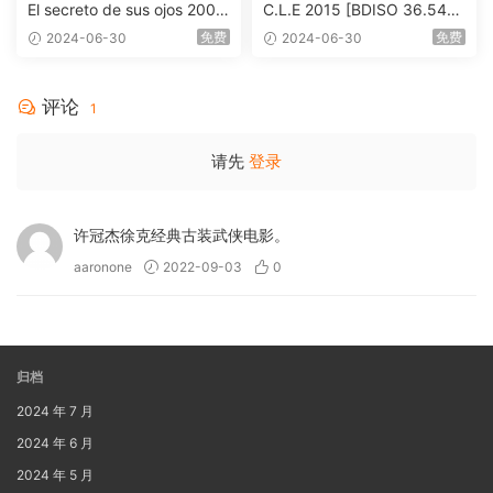
El secreto de sus ojos 2009
C.L.E 2015 [BDISO 36.54G
1080p Blu-ray AVC DTS-HD
B]
免费
免费
2024-06-30
2024-06-30
MA 5.1-Softfeng@CHDBits
[BDISO 35.34GB]
评论
1
请先
登录
许冠杰徐克经典古装武侠电影。
aaronone
2022-09-03
0
归档
2024 年 7 月
2024 年 6 月
2024 年 5 月