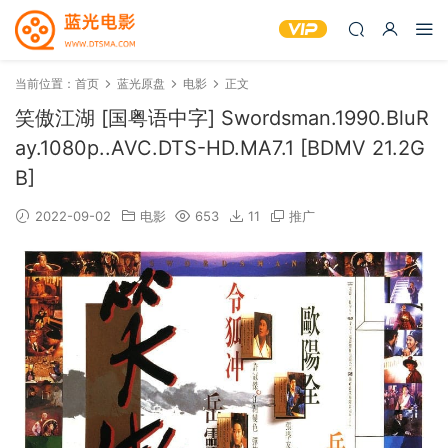
当前位置：
首页
蓝光原盘
电影
正文
笑傲江湖 [国粤语中字] Swordsman.1990.BluR
ay.1080p..AVC.DTS-HD.MA7.1 [BDMV 21.2G
B]
2022-09-02
电影
653
11
推广