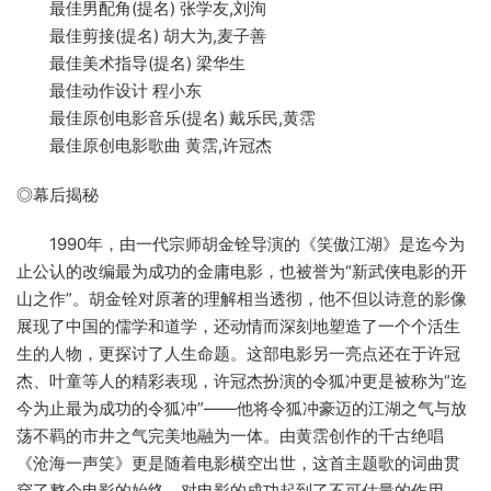
最佳男配角(提名) 张学友,刘洵
最佳剪接(提名) 胡大为,麦子善
最佳美术指导(提名) 梁华生
最佳动作设计 程小东
最佳原创电影音乐(提名) 戴乐民,黄霑
最佳原创电影歌曲 黄霑,许冠杰
◎幕后揭秘
1990年，由一代宗师胡金铨导演的《笑傲江湖》是迄今为
止公认的改编最为成功的金庸电影，也被誉为“新武侠电影的开
山之作”。胡金铨对原著的理解相当透彻，他不但以诗意的影像
展现了中国的儒学和道学，还动情而深刻地塑造了一个个活生
生的人物，更探讨了人生命题。这部电影另一亮点还在于许冠
杰、叶童等人的精彩表现，许冠杰扮演的令狐冲更是被称为“迄
今为止最为成功的令狐冲”——他将令狐冲豪迈的江湖之气与放
荡不羁的市井之气完美地融为一体。由黄霑创作的千古绝唱
《沧海一声笑》更是随着电影横空出世，这首主题歌的词曲贯
穿了整个电影的始终，对电影的成功起到了不可估量的作用。