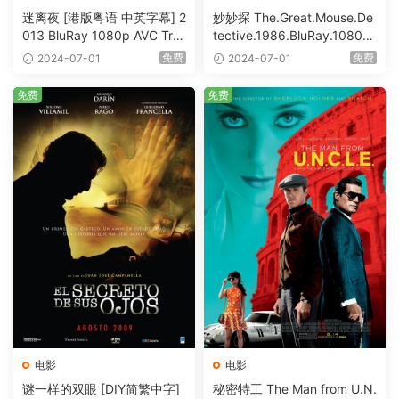
迷离夜 [港版粤语 中英字幕] 2
妙妙探 The.Great.Mouse.De
013 BluRay 1080p AVC Tru
tective.1986.BluRay.1080p.
eHD5.1 [BDISO 22.64GB]
AVC.DTS-HD.MA.5.1-HDHo
免费
免费
2024-07-01
2024-07-01
me [BDISO 20.67GB]
免费
免费
电影
电影
谜一样的双眼 [DIY简繁中字]
秘密特工 The Man from U.N.