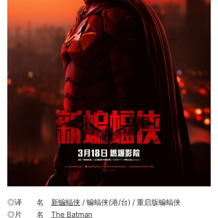
◎译 名
新蝙蝠侠
/ 蝙蝠侠(港/台) / 重启版蝙蝠侠
◎片 名
The Batman