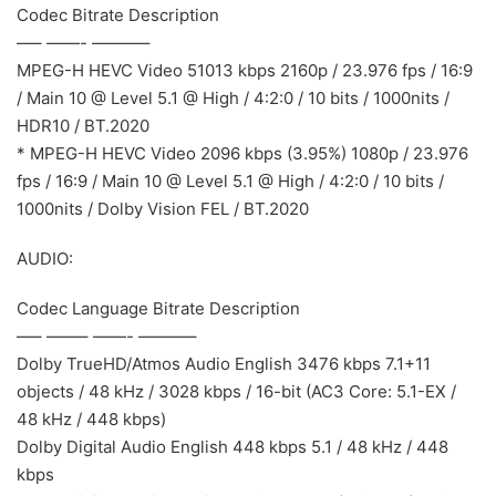
Codec Bitrate Description
—– ——- ———–
MPEG-H HEVC Video 51013 kbps 2160p / 23.976 fps / 16:9
/ Main 10 @ Level 5.1 @ High / 4:2:0 / 10 bits / 1000nits /
HDR10 / BT.2020
* MPEG-H HEVC Video 2096 kbps (3.95%) 1080p / 23.976
fps / 16:9 / Main 10 @ Level 5.1 @ High / 4:2:0 / 10 bits /
1000nits / Dolby Vision FEL / BT.2020
AUDIO:
Codec Language Bitrate Description
—– ——– ——- ———–
Dolby TrueHD/Atmos Audio English 3476 kbps 7.1+11
objects / 48 kHz / 3028 kbps / 16-bit (AC3 Core: 5.1-EX /
48 kHz / 448 kbps)
Dolby Digital Audio English 448 kbps 5.1 / 48 kHz / 448
kbps