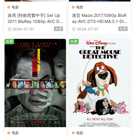
电影
电影
迷局 [特效简繁中字] Set Up
迷宫 Maze.2017.1080p.BluR
2011 BluRay 1080p AVC DT
ay.AVC.DTS-HD.MA.5.1-DiY
S-HD MA5.1-shhaclm@CHD
@HDHome [BDISO 19.7GB]
免费
免费
2024-07-01
2024-07-01
Bits [BDISO 23.09GB]
免费
免费
电影
电影