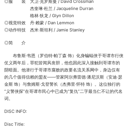
◎服 装 大卫·克罗斯曼 / David Crossman
杰奎琳·杜兰 / Jacqueline Durran
格林·狄龙 / Glyn Dillon
◎视觉特效 丹·赖蒙 / Dan Lemmon
◎动作特技 杰米·斯坦利 / Jamie Stanley
◎简 介
布鲁斯·韦恩（罗伯特·帕丁森 饰）化身蝙蝠侠于哥谭市行侠
仗义两年后，罪犯皆闻风丧胆，他也因此深入接触到哥谭市的
阴暗面。他潜行于哥谭市腐败的政要名流关系网中，身边仅有
的几个值得信赖的盟友——管家阿尔弗雷德·潘尼沃斯（安迪·瑟
金斯 饰）与詹姆斯·戈登警长（杰弗里·怀特 饰）。这位独行的
“义警侠探”在哥谭市民心中已成为“复仇”二字最当仁不让的代名
词。
DISC INFO:
Disc Title: