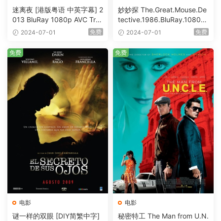
迷离夜 [港版粤语 中英字幕] 2
妙妙探 The.Great.Mouse.De
013 BluRay 1080p AVC Tru
tective.1986.BluRay.1080p.
eHD5.1 [BDISO 22.64GB]
AVC.DTS-HD.MA.5.1-HDHo
免费
免费
2024-07-01
2024-07-01
me [BDISO 20.67GB]
免费
免费
电影
电影
谜一样的双眼 [DIY简繁中字]
秘密特工 The Man from U.N.