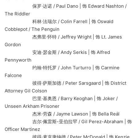
保罗·达诺 / Paul Dano | 饰 Edward Nashton /
The Riddler
科林·法瑞尔 / Colin Farrell | 饰 Oswald
Cobblepot / The Penguin
杰弗里·怀特 / Jeffrey Wright | 饰 Lt. James
Gordon
安迪·瑟金斯 / Andy Serkis | 饰 Alfred
Pennyworth
约翰·特托罗 / John Turturro | 饰 Carmine
Falcone
彼得·萨斯加德 / Peter Sarsgaard | 饰 District
Attorney Gil Colson
巴里·基奥恩 / Barry Keoghan | 饰 Joker /
Unseen Arkham Prisoner
杰米·劳森 / Jayme Lawson | 饰 Bella Reál
吉尔·佩雷斯-亚伯拉罕 / Gil Perez-Abraham | 饰
Officer Martinez
彼得·麦克唐纳德 / Peter McDonald | 饰 Kenzie