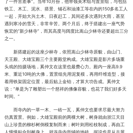
了一件苦差事”。当年10月份，他带领美术组与置景组，与包括
铁工、木工、泥水、搭景、铺石和油漆工等在内的150多名工人
一起，开始大兴土木、日夜赶工，其间还多次遇到大雨，甚至
遇到寒冷的雪天，非常辛苦。两个月后，终于搭建出一座气势
恢宏的“新少林寺”，而其高度与阔度比嵩山少林寺还要超出三分
之一。
新搭建起的这座少林寺，依照嵩山少林寺原貌，由山门、
天王殿、大雄宝殿三个主要殿堂构成。大雄宝殿是影片多场重
头戏的拍摄场地，奚仲文在这里也最费心力。殿内一座高9.9
米、重近10吨的大佛，置景组先用泥复模，再用纤维造型，接
着用铁架固定位置，最后贴上金铂，才算大功告成。奚仲文
说：“单是为了雕塑出一个慈祥的佛像容貌，也花了我们好多天
时间。”
而寺内的一草一木、一砖一瓦，奚仲文也要求尽最大努力
仿真置景。例如，大雄宝殿前的两棵大树，树身就由浙江天目
山上珍贵的柳杉树倒模复制而来；树叶则用松枝制成，再由工
人慢慢贴合到树身上。就连寺内所铺的地砖，据说也是从古屋