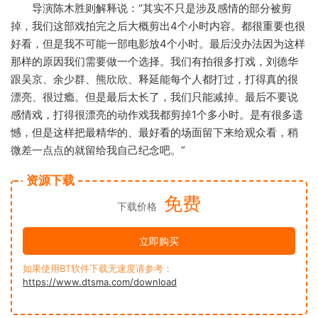
导演陈木胜则解释说：“其实不只是涉及感情的部分被剪
掉，我们这部戏拍完之后大概剪出4个小时内容。都很重要也很
好看，但是我不可能一部电影放4个小时。最后没办法因为这样
那样的原因我们需要做一个选择。我们有拍很多打戏，刘德华
跟吴京、余少群、熊欣欣、释延能每个人都打过，打得真的很
漂亮、很过瘾。但是最后太长了，我们只能减掉。最后不要说
感情戏，打得很漂亮的动作戏我都剪掉1个多小时。是有很多遗
憾，但是这样把最精华的、最好看的场面留下来给观众看，稍
微差一点点的就留给我自己纪念吧。”
资源下载
免费
下载价格
立即购买
如果使用BT软件下载无速度请参考：
https://www.dtsma.com/download