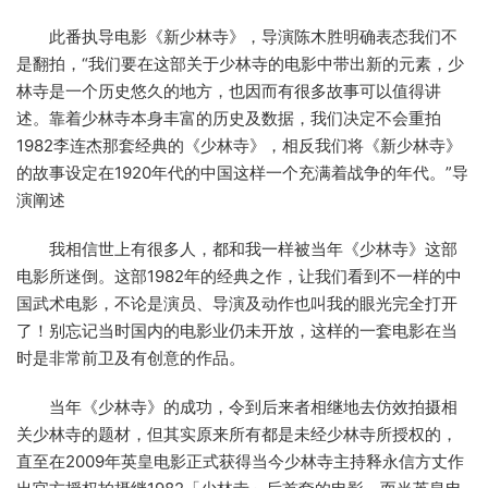
此番执导电影《新少林寺》，导演陈木胜明确表态我们不
是翻拍，“我们要在这部关于少林寺的电影中带出新的元素，少
林寺是一个历史悠久的地方，也因而有很多故事可以值得讲
述。靠着少林寺本身丰富的历史及数据，我们决定不会重拍
1982李连杰那套经典的《少林寺》，相反我们将《新少林寺》
的故事设定在1920年代的中国这样一个充满着战争的年代。”导
演阐述
我相信世上有很多人，都和我一样被当年《少林寺》这部
电影所迷倒。这部1982年的经典之作，让我们看到不一样的中
国武术电影，不论是演员、导演及动作也叫我的眼光完全打开
了！别忘记当时国内的电影业仍未开放，这样的一套电影在当
时是非常前卫及有创意的作品。
当年《少林寺》的成功，令到后来者相继地去仿效拍摄相
关少林寺的题材，但其实原来所有都是未经少林寺所授权的，
直至在2009年英皇电影正式获得当今少林寺主持释永信方丈作