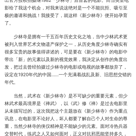
出官方授权拍摄继1982「少林寺」后首套的电影。而当英皇电
影给了我这个机会，对我来说这绝对是一个不能抗拒、吸引至
极的邀请和挑战！我接受了，就这样《新少林寺》便开始孕育
了。
少林寺是拥有一千五百年历史文化之地，当中少林武术更
被列入世界艺术文物遗产保护之一，从历史角度少林寺确实有
很多宝贵的故事值得讲述的，可是要在《新少林寺》的电影中
带出「新」的元素以及新的视觉效果，我决定从创作的角度出
发，把过去曾经拍摄过少林寺的电影或电视的故事都放弃了，
设定在1920年代的中国……一个充满着战乱及新、旧思想交错的
年代。
当然，武术在《新少林寺》是不可缺少的重要元素，但少
林武术最高境界是《禅武》，以《武》修《禅》是过去电影里
从未描写过的，这次我把这个主题放在《新少林寺》作为重点
讯息，在电影里不论好人，坏人都要了解自己个人对生命的尊
重，当然少林寺的侠仪精神是不能缺少的元素。面对冷热兵器
交替时代，练武之人又如何面对，正义对抗邪恶能坚持多久，