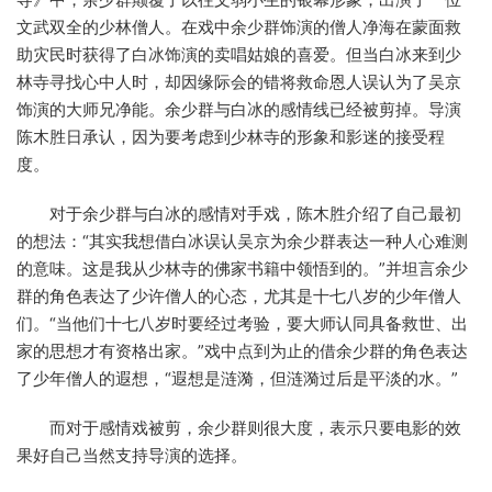
文武双全的少林僧人。在戏中余少群饰演的僧人净海在蒙面救
助灾民时获得了白冰饰演的卖唱姑娘的喜爱。但当白冰来到少
林寺寻找心中人时，却因缘际会的错将救命恩人误认为了吴京
饰演的大师兄净能。余少群与白冰的感情线已经被剪掉。导演
陈木胜日承认，因为要考虑到少林寺的形象和影迷的接受程
度。
对于余少群与白冰的感情对手戏，陈木胜介绍了自己最初
的想法：“其实我想借白冰误认吴京为余少群表达一种人心难测
的意味。这是我从少林寺的佛家书籍中领悟到的。”并坦言余少
群的角色表达了少许僧人的心态，尤其是十七八岁的少年僧人
们。“当他们十七八岁时要经过考验，要大师认同具备救世、出
家的思想才有资格出家。”戏中点到为止的借余少群的角色表达
了少年僧人的遐想，“遐想是涟漪，但涟漪过后是平淡的水。”
而对于感情戏被剪，余少群则很大度，表示只要电影的效
果好自己当然支持导演的选择。