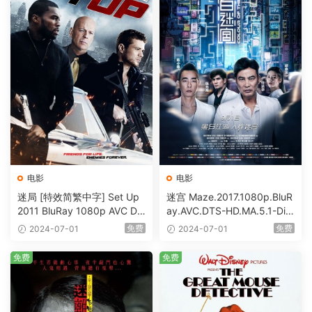
电影
电影
迷局 [特效简繁中字] Set Up
迷宫 Maze.2017.1080p.BluR
2011 BluRay 1080p AVC DT
ay.AVC.DTS-HD.MA.5.1-DiY
S-HD MA5.1-shhaclm@CHD
@HDHome [BDISO 19.7GB]
免费
免费
2024-07-01
2024-07-01
Bits [BDISO 23.09GB]
免费
免费