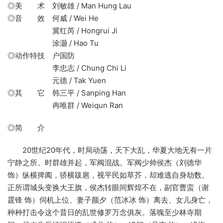
◎美 术 刘敏雄 / Man Hung Lau
◎音 效 何威 / Wei He
冀红芮 / Hongrui Ji
涂灏 / Hao Tu
◎动作特技 户国防
李忠志 / Chung Chi Li
元德 / Tak Yuen
◎其 它 韩三平 / Sanping Han
冉唯群 / Weiqun Ran
◎简 介
20世纪20年代，时局动荡，天下大乱，华夏大地无有一片
宁静之所。时群雄并起，军阀混战。军阀少帅侯杰（刘德华
饰）纵横捭阖，骄横跋扈，视平民如草芥，却难逃自身劫数。
正所谓城头变换大王旗，侯杰转眼间辉煌不在，副官曹蛮（谢
霆锋 饰）伺机上位、妻子颜夕（范冰冰 饰）离去、女儿身亡，
种种打击令这个昔日的乱世修罗万念俱灰。落魄至少林寺期