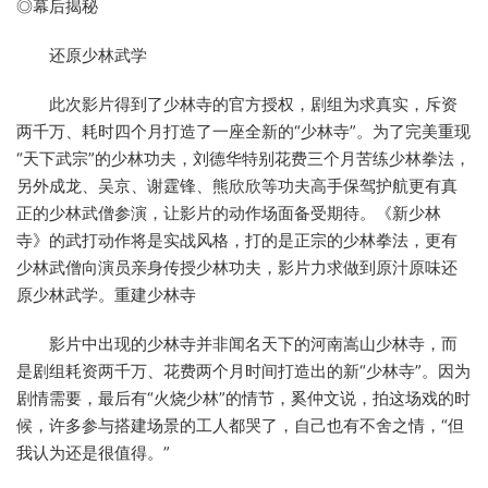
◎幕后揭秘
还原少林武学
此次影片得到了少林寺的官方授权，剧组为求真实，斥资
两千万、耗时四个月打造了一座全新的“少林寺”。为了完美重现
“天下武宗”的少林功夫，刘德华特别花费三个月苦练少林拳法，
另外成龙、吴京、谢霆锋、熊欣欣等功夫高手保驾护航更有真
正的少林武僧参演，让影片的动作场面备受期待。《新少林
寺》的武打动作将是实战风格，打的是正宗的少林拳法，更有
少林武僧向演员亲身传授少林功夫，影片力求做到原汁原味还
原少林武学。重建少林寺
影片中出现的少林寺并非闻名天下的河南嵩山少林寺，而
是剧组耗资两千万、花费两个月时间打造出的新“少林寺”。因为
剧情需要，最后有“火烧少林”的情节，奚仲文说，拍这场戏的时
候，许多参与搭建场景的工人都哭了，自己也有不舍之情，“但
我认为还是很值得。”