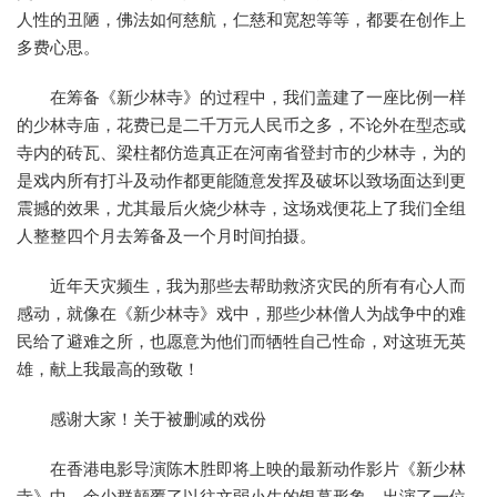
人性的丑陋，佛法如何慈航，仁慈和宽恕等等，都要在创作上
多费心思。
在筹备《新少林寺》的过程中，我们盖建了一座比例一样
的少林寺庙，花费已是二千万元人民币之多，不论外在型态或
寺内的砖瓦、梁柱都仿造真正在河南省登封市的少林寺，为的
是戏内所有打斗及动作都更能随意发挥及破坏以致场面达到更
震撼的效果，尤其最后火烧少林寺，这场戏便花上了我们全组
人整整四个月去筹备及一个月时间拍摄。
近年天灾频生，我为那些去帮助救济灾民的所有有心人而
感动，就像在《新少林寺》戏中，那些少林僧人为战争中的难
民给了避难之所，也愿意为他们而牺牲自己性命，对这班无英
雄，献上我最高的致敬！
感谢大家！关于被删减的戏份
在香港电影导演陈木胜即将上映的最新动作影片《新少林
寺》中，余少群颠覆了以往文弱小生的银幕形象，出演了一位