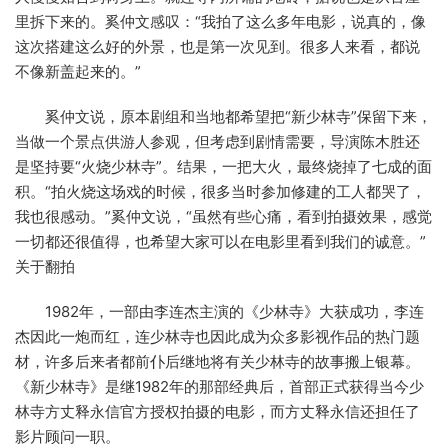
里拆下来的。奚仲文感叹：“我拍了这么多年电影，说真的，像
这次搭建这么好的外景，也是第一次见到。很多人来看，都说
不像新盖起来的。”
奚仲文说，原本剧组和当地都希望把“新少林寺”保留下来，
当做一个景点供游人参观，但考虑到剧情需要，导演陈木胜还
是坚持要“火烧少林寺”。结果，一把大火，最终烧掉了七成的面
积。“拍火烧这场戏的时候，很多当时参加修建的工人都哭了，
我也很感动。”奚仲文说，“虽然有些心痛，看到拍摄效果，感觉
一切都还很值得，也希望大家可以在电影里看到我们的诚意。”
关于翻拍
1982年，一部由李连杰主演的《少林寺》大获成功，李连
杰因此一炮而红，连少林寺也因此成为众多影视作品的热门题
材，许多后来者都前仆后继地将有关少林寺的故事搬上银幕。
《新少林寺》是继1982年的那部经典后，首部正式获得当今少
林寺方丈释永信官方授权拍摄的电影，而方丈释永信还担任了
影片顾问一职。