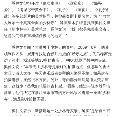
奚仲文曾担任过《倩女幽魂》、《甜蜜蜜》、《如果·
爱》、《满城尽带黄金甲》、《孔子》、《画皮》、《保持通
话》等多部影片的美术指导，并曾获奥斯卡提名奖。为了“向世
人展示一个真实全面的少林寺”，导演陈木胜特意找来奚仲文担
任《新少林寺》美术总监。奚仲文说：“我们都是完美主义者，
这是我们最看重和信任彼此的地方。”
奚仲文查阅了大量关于少林寺的资料。2009年6月，他带
领制作团队，展开寻找适合影片拍摄的“寻寺之旅”，先后考察走
访了河南、浙江等地30多处古庙，但并未找到理想中的寺庙。
奚仲文说：“本来嵩山少林寺是最好的拍摄地点，但那里的香火
太旺，游人太多，每天参观或者参拜的人络绎不绝，如果封寺
拍摄电影，显然很不方便。另外，寺内部分庙院是遭火焚后重
建，这就少了些我们想要的古朴感。”最终，经过与陈木胜导演
商量，他们决定在浙江省永康市的方岩风景区搭建一座新“少林
寺”，满足影片拍摄需要。
奚仲文表示，新搭建这一处少林寺实景，确实“是给自己找