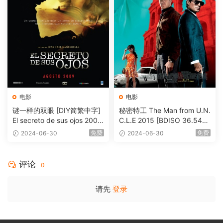
电影
电影
谜一样的双眼 [DIY简繁中字]
秘密特工 The Man from U.N.
El secreto de sus ojos 2009
C.L.E 2015 [BDISO 36.54G
1080p Blu-ray AVC DTS-HD
B]
免费
免费
2024-06-30
2024-06-30
MA 5.1-Softfeng@CHDBits
[BDISO 35.34GB]
评论
0
请先
登录