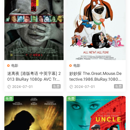
电影
电影
迷离夜 [港版粤语 中英字幕] 2
妙妙探 The.Great.Mouse.De
013 BluRay 1080p AVC Tru
tective.1986.BluRay.1080p.
eHD5.1 [BDISO 22.64GB]
AVC.DTS-HD.MA.5.1-HDHo
免费
免费
2024-07-01
2024-07-01
me [BDISO 20.67GB]
免费
免费