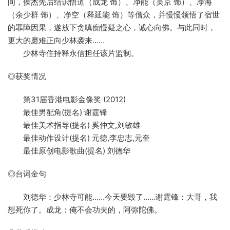
间，侯杰先后结识悟道（成龙 饰）、净能（吴京 饰）、净海
（余少群 饰）、净空（释延能 饰）等僧众，并慢慢领悟了宿世
的罪障因果，遂放下贪嗔痴慢疑之心，诚心向佛。与此同时，
更大的磨难正向少林袭来……
少林寺住持释永信担任该片监制。
◎获奖情况
第31届香港电影金像奖 (2012)
最佳男配角(提名) 谢霆锋
最佳美术指导(提名) 奚仲文,刘敏雄
最佳动作设计(提名) 元德,李忠志,元奎
最佳原创电影歌曲(提名) 刘德华
◎台词金句
刘德华：少林寺可能……今天要毁了……谢霆锋：大哥，我
想死你了。成龙：俺不会功夫的，阿弥陀佛。