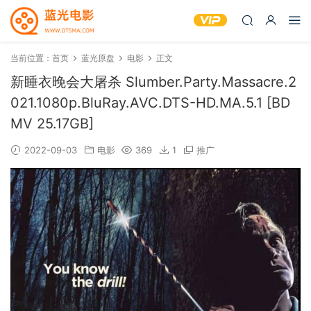
当前位置：
首页
蓝光原盘
电影
正文
新睡衣晚会大屠杀 Slumber.Party.Massacre.2
021.1080p.BluRay.AVC.DTS-HD.MA.5.1 [BD
MV 25.17GB]
2022-09-03
电影
369
1
推广