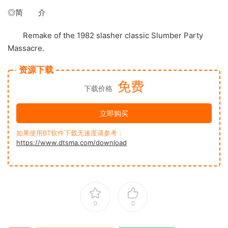
◎简 介
Remake of the 1982 slasher classic Slumber Party
Massacre.
资源下载
免费
下载价格
立即购买
如果使用BT软件下载无速度请参考：
https://www.dtsma.com/download
0
0