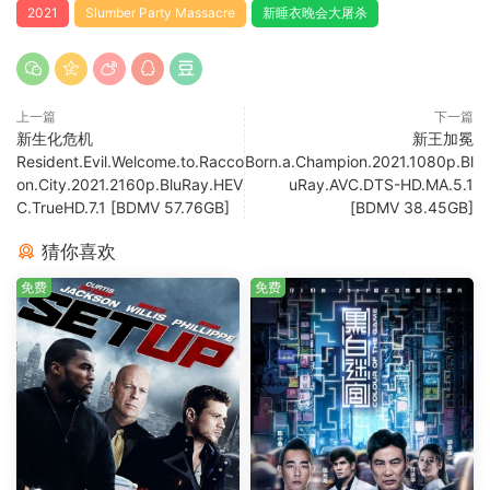
2021
Slumber Party Massacre
新睡衣晚会大屠杀
上一篇
下一篇
新生化危机
新王加冕
Resident.Evil.Welcome.to.Racco
Born.a.Champion.2021.1080p.Bl
on.City.2021.2160p.BluRay.HEV
uRay.AVC.DTS-HD.MA.5.1
C.TrueHD.7.1 [BDMV 57.76GB]
[BDMV 38.45GB]
猜你喜欢
免费
免费