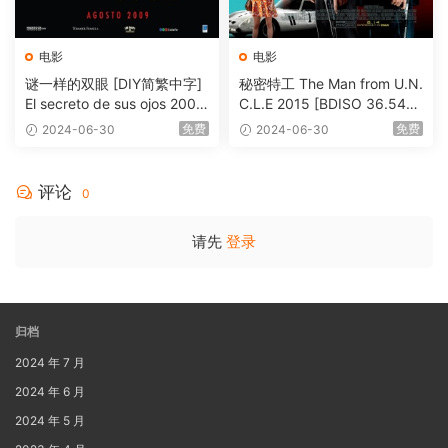
电影
电影
谜一样的双眼 [DIY简繁中字]
秘密特工 The Man from U.N.
El secreto de sus ojos 2009
C.L.E 2015 [BDISO 36.54G
1080p Blu-ray AVC DTS-HD
B]
免费
免费
2024-06-30
2024-06-30
MA 5.1-Softfeng@CHDBits
[BDISO 35.34GB]
评论
0
请先
登录
归档
2024 年 7 月
2024 年 6 月
2024 年 5 月